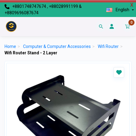
X
+8801748747674 , +88028991199 &
English
+8809696087674
0
Home
>
Computer & Computer Accessories
>
Wifi Router
>
Wifi Router Stand - 2 Layer