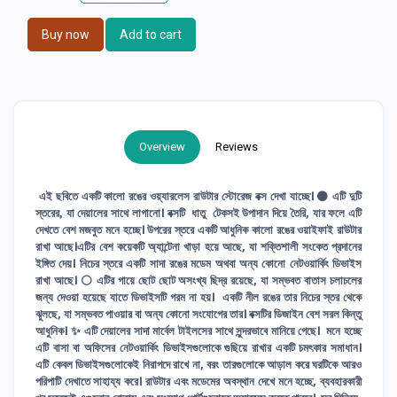
Buy now
Add to cart
Overview
Reviews
এই ছবিতে একটি কালো রঙের ওয়্যারলেস রাউটার স্টোরেজ বক্স দেখা যাচ্ছে। ⚫ এটি দুটি
স্তরের, যা দেয়ালের সাথে লাগানো। বক্সটি ধাতু টেকসই উপাদান দিয়ে তৈরি, যার ফলে এটি
দেখতে বেশ মজবুত মনে হচ্ছে। উপরের স্তরে একটি আধুনিক কালো রঙের ওয়াইফাই রাউটার
রাখা আছে।এটির বেশ কয়েকটি অ্যান্টেনা খাড়া হয়ে আছে, যা শক্তিশালী সংকেত প্রদানের
ইঙ্গিত দেয়। নিচের স্তরে একটি সাদা রঙের মডেম অথবা অন্য কোনো নেটওয়ার্কিং ডিভাইস
রাখা আছে। ⚪️ এটির গায়ে ছোট ছোট অসংখ্য ছিদ্র রয়েছে, যা সম্ভবত বাতাস চলাচলের
জন্য দেওয়া হয়েছে যাতে ডিভাইসটি গরম না হয়। ️ একটি নীল রঙের তার নিচের স্তর থেকে
ঝুলছে, যা সম্ভবত পাওয়ার বা অন্য কোনো সংযোগের তার। বক্সটির ডিজাইন বেশ সরল কিন্তু
আধুনিক। ✨ এটি দেয়ালের সাদা মার্বেল টাইলসের সাথে সুন্দরভাবে মানিয়ে গেছে। মনে হচ্ছে
এটি বাসা বা অফিসের নেটওয়ার্কিং ডিভাইসগুলোকে গুছিয়ে রাখার একটি চমৎকার সমাধান।
এটি কেবল ডিভাইসগুলোকেই নিরাপদে রাখে না, বরং তারগুলোকে আড়াল করে ঘরটিকে আরও
পরিপাটি দেখাতে সাহায্য করে। রাউটার এবং মডেমের অবস্থান দেখে মনে হচ্ছে, ব্যবহারকারী