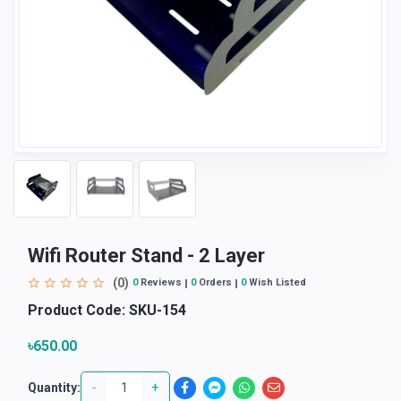
Wifi Router Stand - 2 Layer
(0)
0
Reviews
0
Orders
0
Wish Listed
Product Code:
SKU-154
৳650.00
-
+
Quantity: