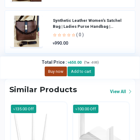
Synthetic Leather Women's Satchel
Bag | Ladies Purse Handbag |
Handheld Bag | Sl
( 0 )
৳990.00
Total Price
:
৳650.00
(
)
Tax :
৳0.00
Buy now
Add to cart
Similar Products
View All
৳135.00 Off
৳100.00 Off