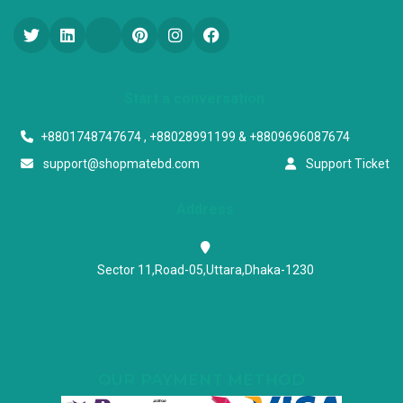
Start a conversation
+8801748747674 , +88028991199 & +8809696087674
support@shopmatebd.com
Support Ticket
Address
Sector 11,Road-05,Uttara,Dhaka-1230
OUR PAYMENT METHOD