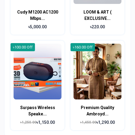
Cudy M1200 AC1200
LOOM & ART (
Mbps...
EXCLUSIVE...
৳5,000.00
৳220.00
৳100.00 Off
৳160.00 Off
Surpass Wireless
Premium Quality
Speake...
Ambroyd...
৳1,150.00
৳1,290.00
৳1,250.00
৳1,450.00