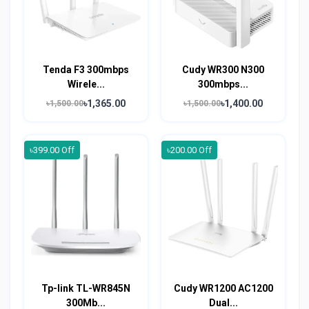
Tenda F3 300mbps
Cudy WR300 N300
Wirele...
300mbps...
৳1,365.00
৳1,400.00
৳1,500.00
৳1,500.00
৳399.00 Off
৳200.00 Off
Tp-link TL-WR845N
Cudy WR1200 AC1200
300Mb...
Dual...