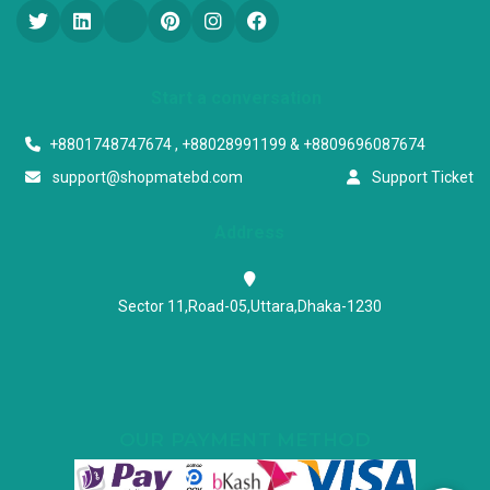
Start a conversation
+8801748747674 , +88028991199 & +8809696087674
support@shopmatebd.com
Support Ticket
Address
Sector 11,Road-05,Uttara,Dhaka-1230
OUR PAYMENT METHOD