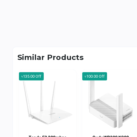
Similar Products
৳135.00 Off
৳100.00 Off