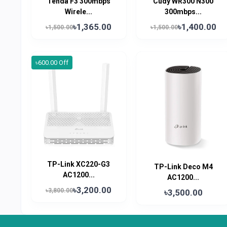
Tenda F3 300mbps
Cudy WR300 N300
Wirele...
300mbps...
৳1,365.00
৳1,400.00
৳1,500.00
৳1,500.00
৳600.00 Off
TP-Link XC220-G3
TP-Link Deco M4
AC1200...
AC1200...
৳3,200.00
৳3,800.00
৳3,500.00