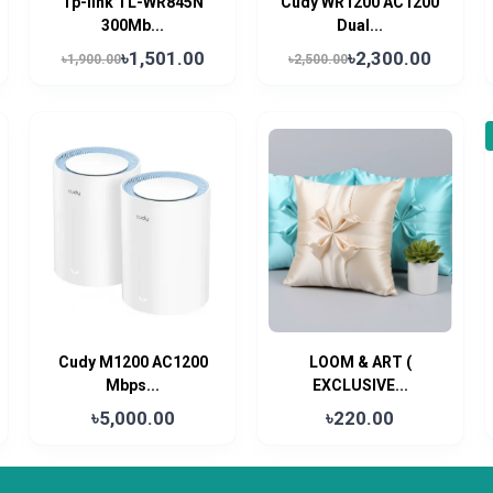
Tp-link TL-WR845N
Cudy WR1200 AC1200
300Mb...
Dual...
৳1,501.00
৳2,300.00
৳1,900.00
৳2,500.00
Cudy M1200 AC1200
LOOM & ART (
Mbps...
EXCLUSIVE...
৳5,000.00
৳220.00