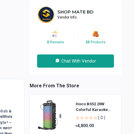
SHOP MATE BD
Vendor Info
0
Reviews
25
Products
Chat With Vendor
More From The Store
Hoco BS52 20W
Colorful Karaoke
ylish &
Bluetooth Speaker
ং আউটডোর
( 0 )
Style* –
৳4,800.00
চন করুন।*
5 পিসের