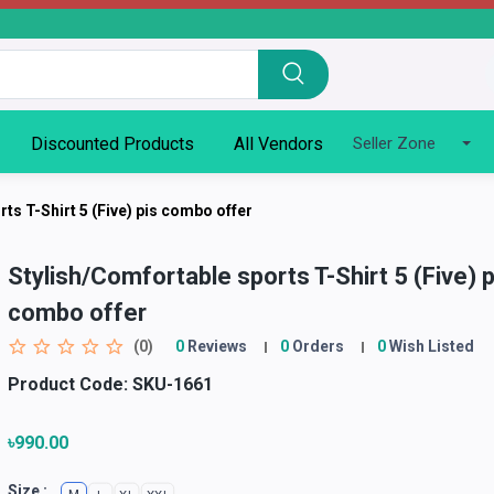
Discounted Products
All Vendors
Seller Zone
ts T-Shirt 5 (Five) pis combo offer
Stylish/Comfortable sports T-Shirt 5 (Five) p
combo offer
(0)
0
Reviews
0
Orders
0
Wish Listed
Product Code:
SKU-1661
৳990.00
Size :