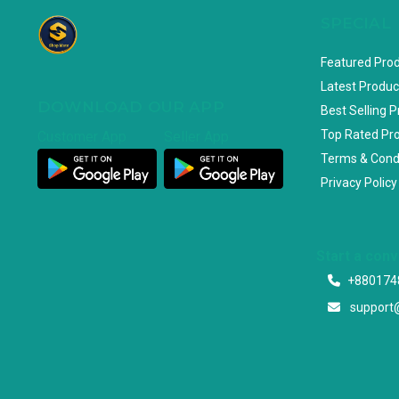
SPECIAL
Featured Pro
Latest Produc
DOWNLOAD OUR APP
Best Selling 
Top Rated Pr
Customer App
Seller App
Terms & Cond
Privacy Policy
Start a con
+880174
support