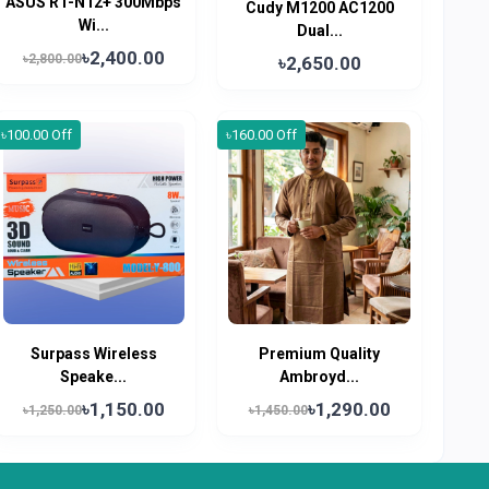
ASUS RT-N12+ 300Mbps
Cudy M1200 AC1200
Wi...
Dual...
৳2,400.00
৳2,800.00
৳2,650.00
৳100.00 Off
৳160.00 Off
Surpass Wireless
Premium Quality
Speake...
Ambroyd...
৳1,150.00
৳1,290.00
৳1,250.00
৳1,450.00