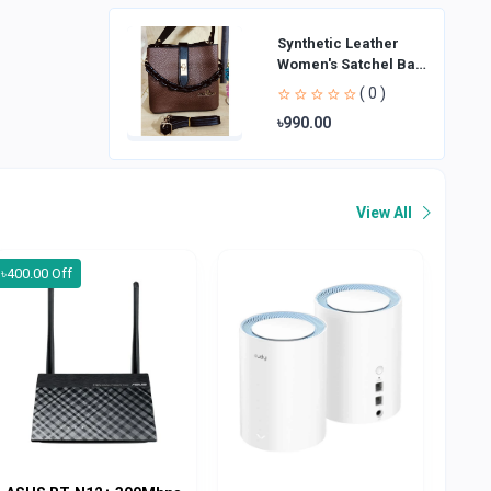
Synthetic Leather
Women's Satchel Bag
| Ladies Purse
( 0 )
Handbag | Handheld
৳990.00
Bag | Sl
View All
৳400.00 Off