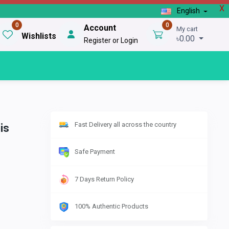
X
English
0
0
Account
My cart
Wishlists
৳0.00
Register or Login
Fast Delivery all across the country
is
Safe Payment
7 Days Return Policy
100% Authentic Products