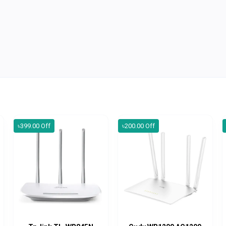
৳399.00 Off
৳200.00 Off