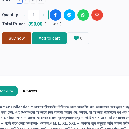
M
L
XL
XXL
-
+
Quantity :
৳990.00
Total Price
:
(
)
Tax :
৳0.00
Buy now
Add to cart
0
Overview
Reviews
llection * আপনার গ্রীষ্মকালীন স্টাইলকে আরও আকর্ষণীয় এবং আরামদায়ক করে তুলুন *St
তৈরি, এই টি-শার্টগুলো আপনাকে দিবে অনবদ্য আরাম এবং স্টাইল, যা আপনার প্রতিদিনের শখ এব
Imported Chine PP* – হালকা, আরামদায়ক এবং শ্বাসপ্রশ্বাসযোগ্য।- *স্টাইল:* *Casual Sports 
ংলাদেশ – গর্বের সাথে দেশীয় উৎপাদন।- *সাইজ:* M, L, XL, XXL – আপনার পছন্দ অনুযায়ী সঠিক সাইজ নির্বা
ength- 28")(*XL:* Chest- 40", Length- 29")(*XXL:* Chest- 42", Length- 30") *