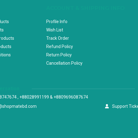
ACCOUNT & SHIPPING INFO
ducts
Profile Info
ts
Wish List
Products
Track Order
oducts
Refund Policy
itions
Return Policy
Cancellation Policy
versation
8747674 , +88028991199 & +8809696087674
@shopmatebd.com
Support Tick