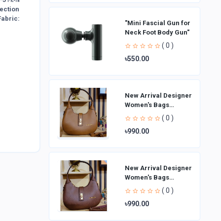
llection
abric:
"Mini Fascial Gun for
Neck Foot Body Gun"
( 0 )
৳550.00
New Arrival Designer
Women′s Bags
Fashion Curved
( 0 )
design Handbags
৳990.00
Shoulder Bag La
New Arrival Designer
Women′s Bags
Fashion Curved
( 0 )
design Handbags
৳990.00
Shoulder Bag La