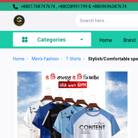
+8801748747674 , +88028991199 & +8809696087674
Categories
Home
Brand
Home
>
Men's Fashion
>
T Shirts
>
Stylish/Comfortable spor