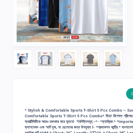
* Stylish & Comfortable Sports T-Shirt 5 Pcs Combo – Summer Co
Comfortable Sports T-Shirt 5 Pcs Combo* দিয়ে! বিশেষত গ্রীষ্মের জন্য 
অ্যাক্টিভিটিকে আরও চমৎকার করে তুলবে। *বৈশিষ্ট্যসমূহ:-*- *ফ্যাব্রিক:* *
ফ্যাশনেবল এবং স্মার্ট লুক, যা ছেলেদের জন্য উপযুক্ত ।- *প্রডাকশন কান্ট্রি:* বা
*সাইজ চার্ট:*(*M:* Chest- 36", Length- 27")(*L:* Chest- 38", L