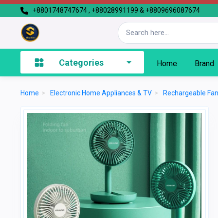
+8801748747674 , +88028991199 & +8809696087674
Categories
Home
Brand
Home
>
Electronic Home Appliances & TV
>
Rechargeable Fa