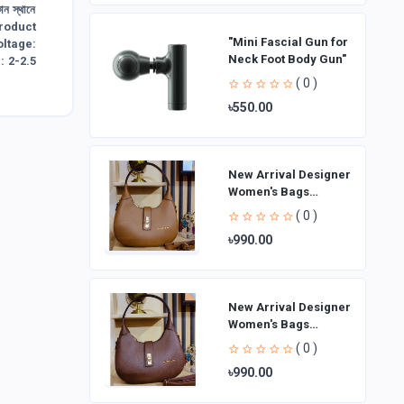
োন স্থানে
 Product
"Mini Fascial Gun for
ltage:
Neck Foot Body Gun"
 2-2.5
( 0 )
৳550.00
New Arrival Designer
Women′s Bags
Fashion Curved
( 0 )
design Handbags
৳990.00
Shoulder Bag La
New Arrival Designer
Women′s Bags
Fashion Curved
( 0 )
design Handbags
৳990.00
Shoulder Bag La