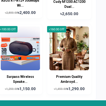
ASUS RT-N12+ 300Mbps
Cudy M1200 AC1200
Wi...
Dual...
৳2,400.00
৳2,800.00
৳2,650.00
৳100.00 Off
৳160.00 Off
Surpass Wireless
Premium Quality
Speake...
Ambroyd...
৳1,150.00
৳1,290.00
৳1,250.00
৳1,450.00