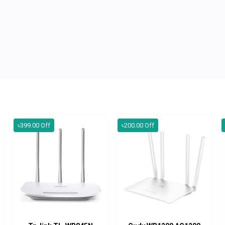
৳399.00 Off
৳200.00 Off