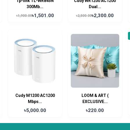
Tp-link TL-WR845N
Cudy WR1200 AC1200
300Mb...
Dual...
৳1,501.00
৳2,300.00
৳1,900.00
৳2,500.00
Cudy M1200 AC1200
LOOM & ART (
Mbps...
EXCLUSIVE...
৳5,000.00
৳220.00