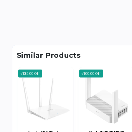
Similar Products
৳135.00 Off
৳100.00 Off