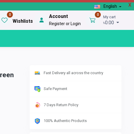
X
English
0
0
Account
My cart
Wishlists
৳0.00
Register or Login
Fast Delivery all across the country
Green
Safe Payment
7 Days Return Policy
100% Authentic Products