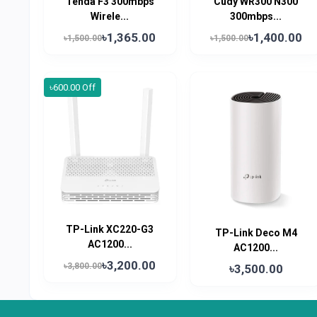
Tenda F3 300mbps
Cudy WR300 N300
Wirele...
300mbps...
৳1,365.00
৳1,400.00
৳1,500.00
৳1,500.00
৳600.00 Off
TP-Link XC220-G3
TP-Link Deco M4
AC1200...
AC1200...
৳3,200.00
৳3,800.00
৳3,500.00