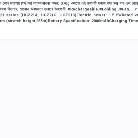
যমে যে কোন জায়গায় চার্জ করা সম্ভব।হালকা ওজন: 370g ওজনের এই ফ্যানটি সহজে বহন করা যায় এবং যেক
ই ডেস্কে অথবা বিছানায়, যেকোন অবস্থানে ব্যবহার উপযোগী। #Rechargeable.#Folding .#Fan.
1 series (HCZ21A, HCZ21C, HCZ21S)Electric power: 1.5-5WRated vo
m (stretch height 285m)Battery Specification: 2000mAhCharging Time: