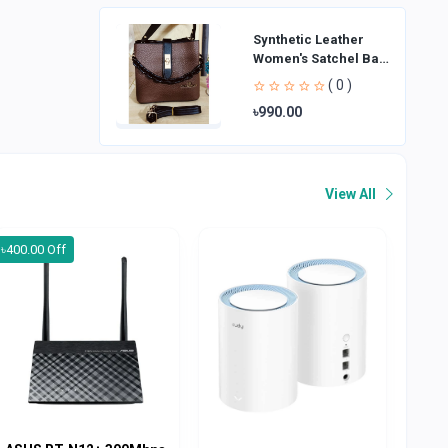
Synthetic Leather
Women's Satchel Bag
| Ladies Purse
( 0 )
Handbag | Handheld
৳990.00
Bag | Sl
View All
৳400.00 Off