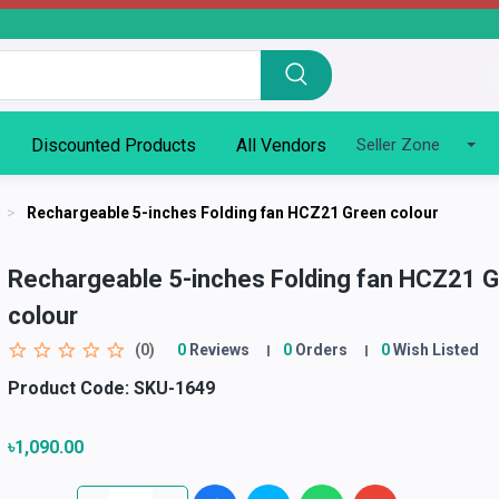
Discounted Products
All Vendors
Seller Zone
n
>
Rechargeable 5-inches Folding fan HCZ21 Green colour
Rechargeable 5-inches Folding fan HCZ21 
colour
(0)
0
Reviews
0
Orders
0
Wish Listed
Product Code:
SKU-1649
৳1,090.00