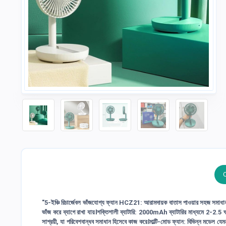
"5-ইঞ্চি রিচার্জেবল ভাঁজযোগ্য ফ্যান HCZ21: আরামদায়ক বাতাস পাওয়ার সহজ সমাধা
ভাঁজ করে ব্যাগে রাখা যায়।শক্তিশালী ব্যাটারি: 2000mAh ব্যাটারির মাধ্যমে 2-2.5 ঘণ
সাশ্রয়ী, যা পরিবেশবান্ধব সমাধান হিসেবে কাজ করে।মাল্টি-মোড ফ্যান: বিভিন্ন মডে