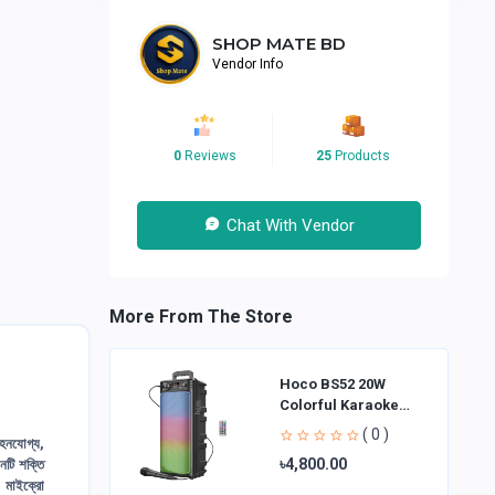
SHOP MATE BD
Vendor Info
0
Reviews
25
Products
Chat With Vendor
More From The Store
Hoco BS52 20W
Colorful Karaoke
Bluetooth Speaker
( 0 )
বহনযোগ্য,
৳4,800.00
নটি শক্তি
: মাইক্রো