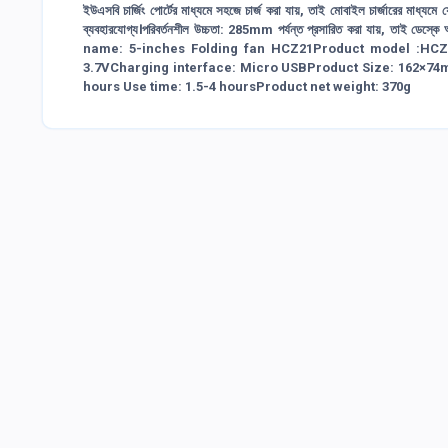
ইউএসবি চার্জিং পোর্টের মাধ্যমে সহজে চার্জ করা যায়, তাই মোবাইল চার্জারের মাধ্
ব্যবহারযোগ্য।পরিবর্তনশীল উচ্চতা: 285mm পর্যন্ত প্রসারিত করা যায়, তা
name: 5-inches Folding fan HCZ21Product model :HCZ2
3.7VCharging interface: Micro USBProduct Size: 162×74m
hours Use time: 1.5-4 hoursProduct net weight: 370g