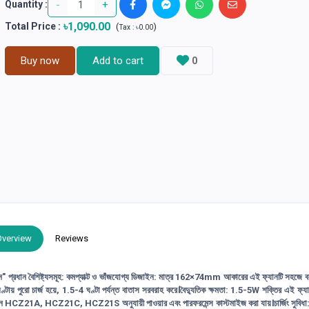
-
+
Quantity :
৳1,090.00
Total Price
:
(
)
Tax :
৳0.00
Buy now
Add to cart
0
Overview
Reviews
ন" প্রধান বৈশিষ্ট্যসমূহ: কমপ্যাক্ট ও ভাঁজযোগ্য ডিজাইন: মাত্র 162×74mm আকারের এই ফ্যানটি সহজে 
্টায় পুরো চার্জ হয়ে, 1.5-4 ঘণ্টা পর্যন্ত বাতাস সরবরাহ করে।বৈদ্যুতিক ক্ষমতা: 1.5-5W শক্তির এই ফ্যা
ল যেমন HCZ21A, HCZ21C, HCZ21S অনুযায়ী পাওয়ার এবং পারফরমেন্স কাস্টমাইজ করা যায়।চার্জিং সুবিধা