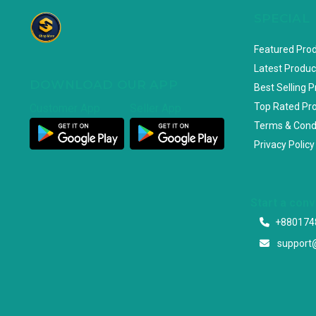
SPECIAL
Featured Pro
Latest Produc
DOWNLOAD OUR APP
Best Selling 
Top Rated Pr
Customer App
Seller App
Terms & Cond
Privacy Policy
Start a con
+880174
support