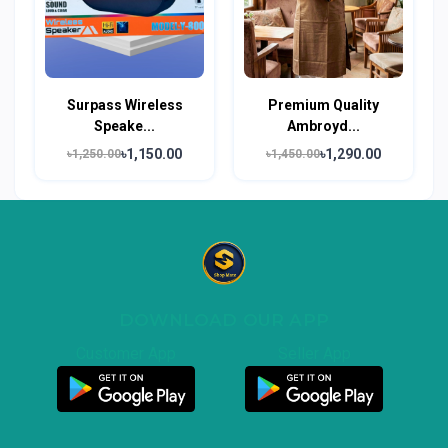
Surpass Wireless
Premium Quality
Speake...
Ambroyd...
৳1,150.00
৳1,290.00
৳1,250.00
৳1,450.00
DOWNLOAD OUR APP
Customer App
Seller App