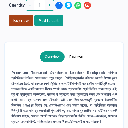
-
+
Quantity:
Buy now
Add to cart
Overview
Reviews
Premium Textured Synthetic Leather Backpack আপনার
প্রতিদিনের স্টাইলে যোগ করুন নতুন মাত্রা!! বৈশিষ্ট্যঃব্যাগটির বাইরের অংশটি বিশেষ বুনন
টেক্সচারের তৈরি, যা দেখতে বেশ প্রিমিয়াম এবং ইউনিক।কটি বড় মেইন কম্পার্টমেন্ট রয়েছে,
সামনের দিকে একটি আলাদা জিপার পকেট আছে প্রয়োজনীয় ছোট জিনিস রাখার জন্য।এই
ব্যাগটি ক্যাজুয়াল আউটডোর, কলেজ বা ভ্রমণের সময় ব্যবহারের জন্য বেশ উপযোগী।এটি
একই সাথে ফ্যাশনেবল এবং টেকসই। এটা কেন কিনবেন?বহুমুখী ব্যবহার ।আকর্ষণীয়
ডিজাইন ও রঙ।এর জিপার এবং সেলাইগুলোও বেশ ভালো মানের, যা প্রতিদিনের ব্যবহারে
দীর্ঘস্থায়ী হতে সাহায্য করবে।এটি খুব বেশি বড় নয়, আবার খুব ছোটও নয়। এটি এমন একটি
মিডিয়াম সাইজ, যেখানে আপনি আপনার নিত্যপ্রয়োজনীয় জিনিস যেমন—মোবাইল, পাওয়ার
ব্যাংক, মেকআপ কিট, পানির বোতল এবং ছোট ডায়েরি সহজেই রাখতে পারবেন।