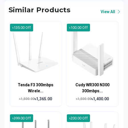
Similar Products
View All
৳135.00 Off
৳100.00 Off
Tenda F3 300mbps
Cudy WR300 N300
Wirele...
300mbps...
৳1,365.00
৳1,400.00
৳1,500.00
৳1,500.00
৳399.00 Off
৳200.00 Off