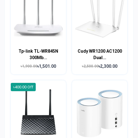
Tp-link TL-WR845N
Cudy WR1200 AC1200
300Mb...
Dual...
৳1,501.00
৳2,300.00
৳1,900.00
৳2,500.00
৳400.00 Off