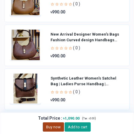
Shoulder Bag La
( 0 )
৳990.00
New Arrival Designer Women′s Bags
Fashion Curved design Handbags
Shoulder Bag La
( 0 )
৳990.00
Synthetic Leather Women's Satchel
Bag | Ladies Purse Handbag |
Handheld Bag | Sl
( 0 )
৳990.00
Total Price
:
৳1,090.00
(
)
Tax :
৳0.00
Buy now
Add to cart