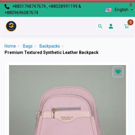
X
+8801748747674 , +88028991199 &
English
+8809696087674
0
Home
>
Bags
>
Backpacks
>
Premium Textured Synthetic Leather Backpack