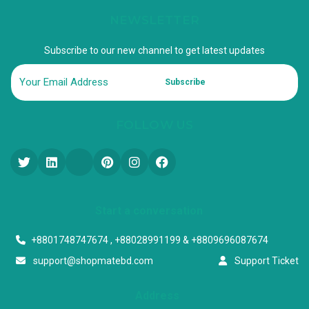
NEWSLETTER
Subscribe to our new channel to get latest updates
Subscribe
FOLLOW US
Start a conversation
+8801748747674 , +88028991199 & +8809696087674
support@shopmatebd.com
Support Ticket
Address