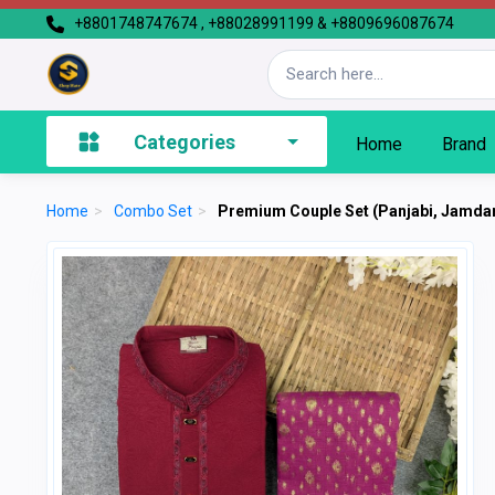
+8801748747674 , +88028991199 & +8809696087674
Categories
Home
Brand
Home
>
Combo Set
>
Premium Couple Set (Panjabi, Jamdan