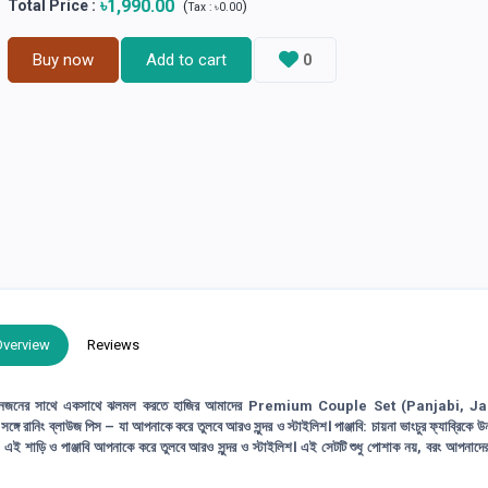
৳1,990.00
Total Price
:
(
)
Tax :
৳0.00
Buy now
Add to cart
0
Overview
Reviews
র সাথে একসাথে ঝলমল করতে হাজির আমাদের Premium Couple Set (Panjabi, J
 রানিং ব্লাউজ পিস – যা আপনাকে করে তুলবে আরও সুন্দর ও স্টাইলিশ। পাঞ্জাবি: চায়না ভাংচুর ফ্যাব্রিকে উ
ষত্ব: এই শাড়ি ও পাঞ্জাবি আপনাকে করে তুলবে আরও সুন্দর ও স্টাইলিশ। এই সেটটি শুধু পোশাক নয়, বরং আপনাদ