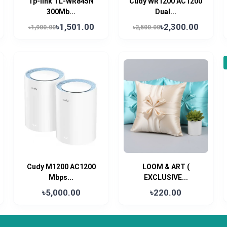
Tp-link TL-WR845N
Cudy WR1200 AC1200
300Mb...
Dual...
৳1,501.00
৳2,300.00
৳1,900.00
৳2,500.00
Cudy M1200 AC1200
LOOM & ART (
Mbps...
EXCLUSIVE...
৳5,000.00
৳220.00