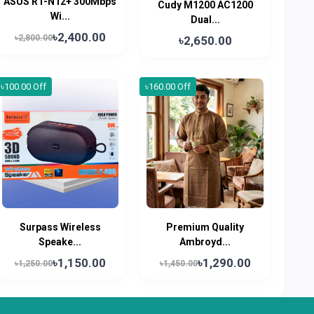
ASUS RT-N12+ 300Mbps
Cudy M1200 AC1200
Wi...
Dual...
৳2,400.00
৳2,800.00
৳2,650.00
৳100.00 Off
৳160.00 Off
Surpass Wireless
Premium Quality
Speake...
Ambroyd...
৳1,150.00
৳1,290.00
৳1,250.00
৳1,450.00