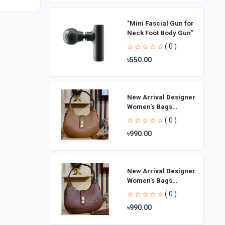
"Mini Fascial Gun for
Neck Foot Body Gun"
( 0 )
৳550.00
New Arrival Designer
Women′s Bags
Fashion Curved
( 0 )
design Handbags
৳990.00
Shoulder Bag La
New Arrival Designer
Women′s Bags
Fashion Curved
( 0 )
design Handbags
৳990.00
Shoulder Bag La