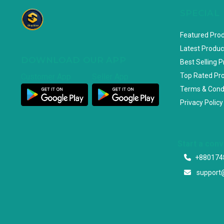
SPECIAL
Featured Pro
Latest Produc
DOWNLOAD OUR APP
Best Selling 
Top Rated Pr
Customer App
Seller App
Terms & Cond
Privacy Policy
Start a con
+880174
support