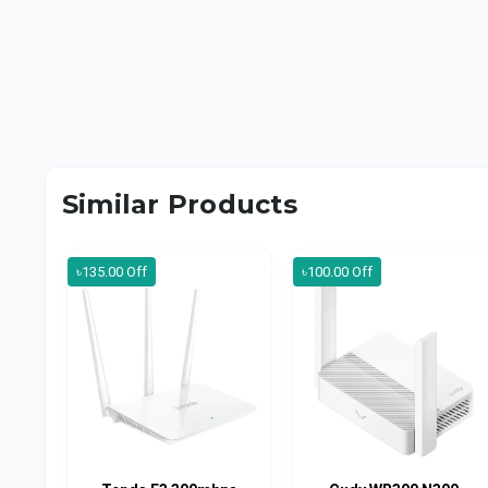
Similar Products
৳135.00 Off
৳100.00 Off