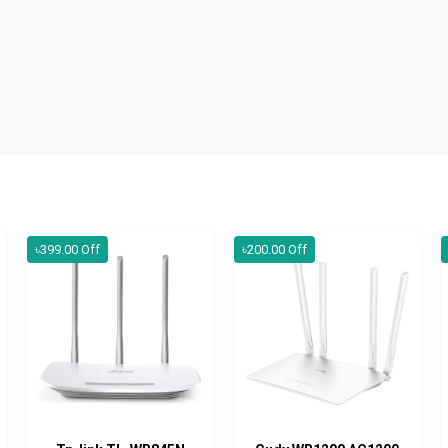
৳399.00 Off
৳200.00 Off