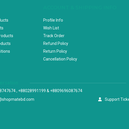
ACCOUNT & SHIPPING INFO
ducts
Profile Info
ts
Wish List
Products
Track Order
oducts
Refund Policy
itions
Return Policy
Cancellation Policy
versation
8747674 , +88028991199 & +8809696087674
@shopmatebd.com
Support Tick