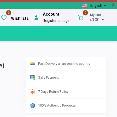
X
English
0
0
Account
My cart
Wishlists
৳0.00
Register or Login
Fast Delivery all across the country
e)
Safe Payment
7 Days Return Policy
100% Authentic Products