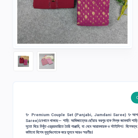
✨ Premium Couple Set (Panjabi, Jamdani Saree) ✨আপনজনে
Saree)।যেখানে থাকছে— শাড়ি: আভিজাত্যের ছোঁয়ায় ভরপুর হাফ সিল্ক জামদানি শাড়ি সঙ্গে
সূতো দিয়ে নিখুঁত এম্ব্রয়ডারিতে তৈরি পাঞ্জাবি, যা দেবে আরামদায়ক ও স্টাইলিশ। বিশে
কাটানো বিশেষ মুহূর্তগুলোকে করে তুলবে আরও স্মরণীয়।