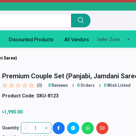
Discounted Products
All Vendors
Seller Zone
i Saree)
Premium Couple Set (Panjabi, Jamdani Sare
(0)
0
Reviews
0
Orders
0
Wish Listed
Product Code:
SKU-8123
৳1,990.00
-
+
Quantity :