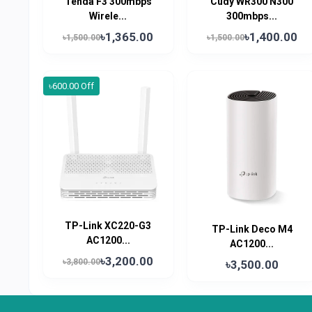
Tenda F3 300mbps
Cudy WR300 N300
Wirele...
300mbps...
৳1,365.00
৳1,400.00
৳1,500.00
৳1,500.00
৳600.00 Off
TP-Link XC220-G3
TP-Link Deco M4
AC1200...
AC1200...
৳3,200.00
৳3,800.00
৳3,500.00