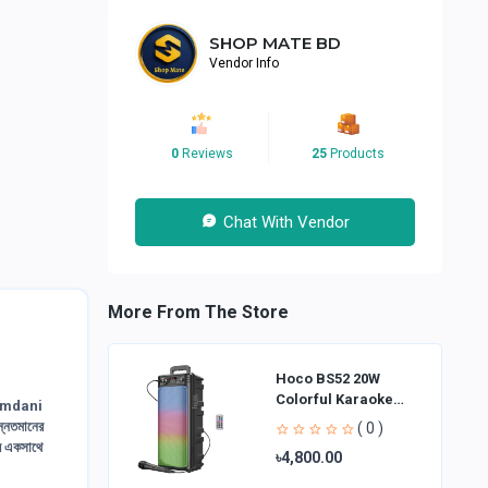
SHOP MATE BD
Vendor Info
0
Reviews
25
Products
Chat With Vendor
More From The Store
Hoco BS52 20W
Colorful Karaoke
amdani
Bluetooth Speaker
ন্নতমানের
( 0 )
ের একসাথে
৳4,800.00