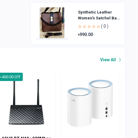
Synthetic Leather
Women's Satchel Bag
| Ladies Purse
( 0 )
Handbag | Handheld
৳990.00
Bag | Sl
View All
৳400.00 Off