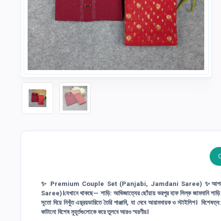
✨ Premium Couple Set (Panjabi, Jamdani Saree) ✨আপনজনে
Saree)।যেখানে থাকছে— শাড়ি: আভিজাত্যের ছোঁয়ায় ভরপুর হাফ সিল্ক জামদানি শাড়ি সঙ্গে
সূতো দিয়ে নিখুঁত এম্ব্রয়ডারিতে তৈরি পাঞ্জাবি, যা দেবে আরামদায়ক ও স্টাইলিশ। বিশে
কাটানো বিশেষ মুহূর্তগুলোকে করে তুলবে আরও স্মরণীয়।