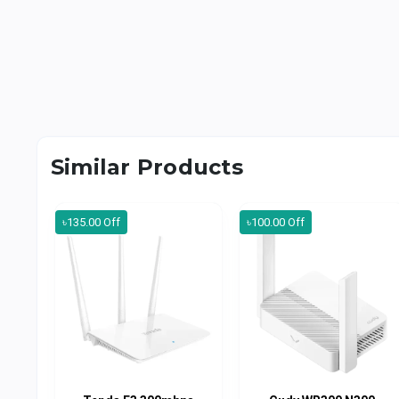
Similar Products
৳135.00 Off
৳100.00 Off