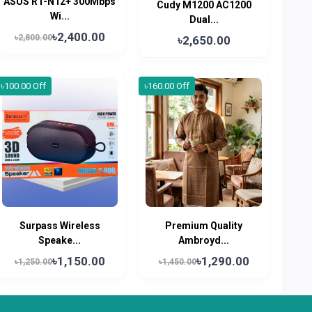
ASUS RT-N12+ 300Mbps
Cudy M1200 AC1200
Wi...
Dual...
৳2,400.00
৳2,800.00
৳2,650.00
৳100.00 Off
৳160.00 Off
Surpass Wireless
Premium Quality
Speake...
Ambroyd...
৳1,150.00
৳1,290.00
৳1,250.00
৳1,450.00