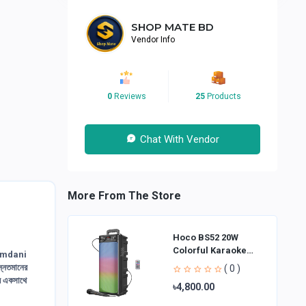
SHOP MATE BD
Vendor Info
0
Reviews
25
Products
Chat With Vendor
More From The Store
Hoco BS52 20W
Colorful Karaoke
amdani
Bluetooth Speaker
ন্নতমানের
( 0 )
ের একসাথে
৳4,800.00