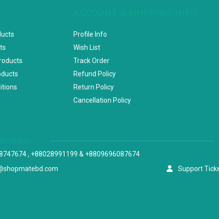
ACCOUNT & SHIPPING INFO
ducts
Profile Info
ts
Wish List
Products
Track Order
oducts
Refund Policy
itions
Return Policy
Cancellation Policy
versation
8747674 , +88028991199 & +8809696087674
@shopmatebd.com
Support Tick