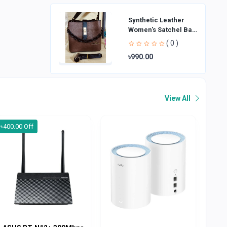
Synthetic Leather
Women's Satchel Bag
| Ladies Purse
( 0 )
Handbag | Handheld
৳990.00
Bag | Sl
View All
৳400.00 Off