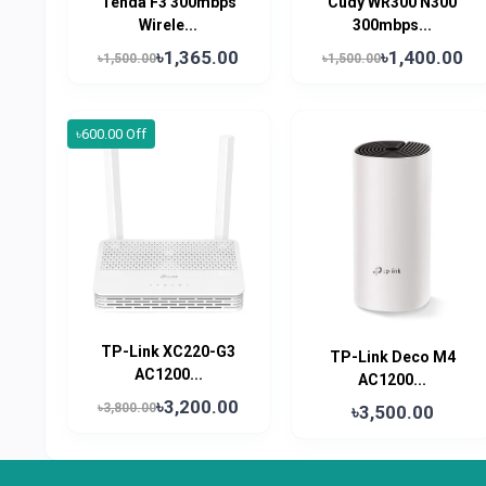
Tenda F3 300mbps
Cudy WR300 N300
Wirele...
300mbps...
৳1,365.00
৳1,400.00
৳1,500.00
৳1,500.00
৳600.00 Off
TP-Link XC220-G3
TP-Link Deco M4
AC1200...
AC1200...
৳3,200.00
৳3,800.00
৳3,500.00