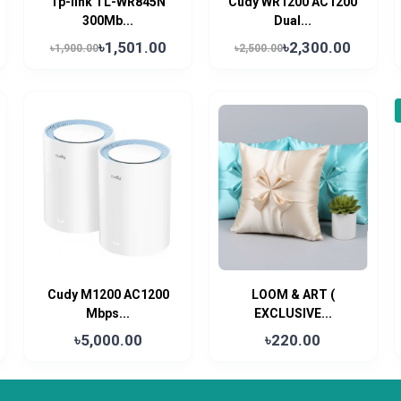
Tp-link TL-WR845N
Cudy WR1200 AC1200
300Mb...
Dual...
৳1,501.00
৳2,300.00
৳1,900.00
৳2,500.00
Cudy M1200 AC1200
LOOM & ART (
Mbps...
EXCLUSIVE...
৳5,000.00
৳220.00