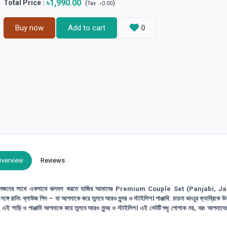
৳1,990.00
Total Price
:
(
)
Tax :
৳0.00
Buy now
Add to cart
0
Overview
Reviews
র সাথে একসাথে ঝলমল করতে হাজির আমাদের Premium Couple Set (Panjabi, J
 রানিং ব্লাউজ পিস – যা আপনাকে করে তুলবে আরও সুন্দর ও স্টাইলিশ। পাঞ্জাবি: চায়না ভাংচুর ফ্যাব্রিকে উ
ষত্ব: এই শাড়ি ও পাঞ্জাবি আপনাকে করে তুলবে আরও সুন্দর ও স্টাইলিশ। এই সেটটি শুধু পোশাক নয়, বরং আপনাদ