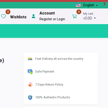
X
English
0
0
Account
My cart
Wishlists
৳0.00
Register or Login
Fast Delivery all across the country
e)
Safe Payment
7 Days Return Policy
100% Authentic Products