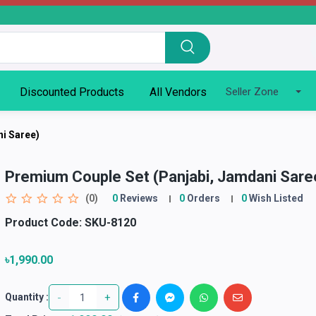
Discounted Products
All Vendors
Seller Zone
i Saree)
Premium Couple Set (Panjabi, Jamdani Sare
(0)
0
Reviews
0
Orders
0
Wish Listed
Product Code:
SKU-8120
৳1,990.00
-
+
Quantity :