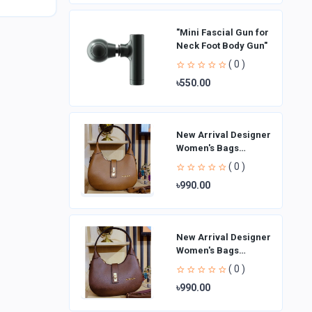
"Mini Fascial Gun for
Neck Foot Body Gun"
( 0 )
৳550.00
New Arrival Designer
Women′s Bags
Fashion Curved
( 0 )
design Handbags
৳990.00
Shoulder Bag La
New Arrival Designer
Women′s Bags
Fashion Curved
( 0 )
design Handbags
৳990.00
Shoulder Bag La