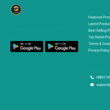
SPECIAL
Featured Pro
Latest Produc
DOWNLOAD OUR APP
Best Selling 
Top Rated Pr
Customer App
Seller App
Terms & Cond
Privacy Policy
Start a con
+880174
support