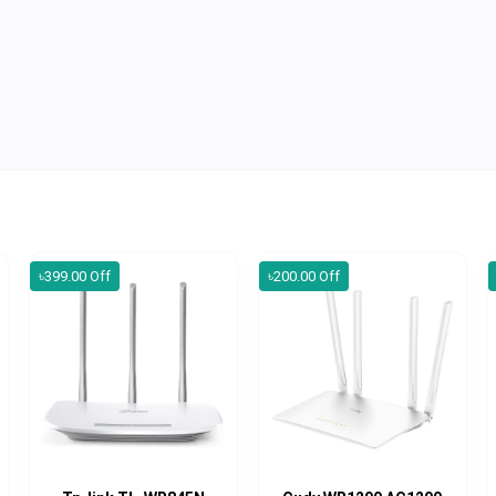
৳399.00 Off
৳200.00 Off