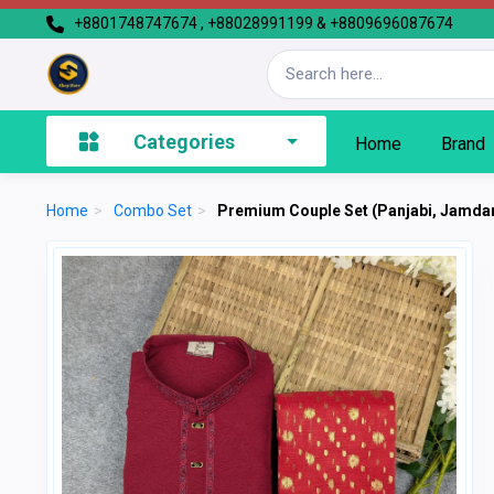
+8801748747674 , +88028991199 & +8809696087674
Categories
Home
Brand
Home
>
Combo Set
>
Premium Couple Set (Panjabi, Jamdan