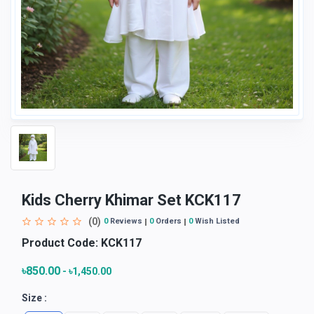
Kids Cherry Khimar Set KCK117
(0)
0
Reviews
0
Orders
0
Wish Listed
Product Code:
KCK117
৳850.00
-
৳1,450.00
Size :