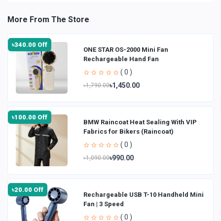
More From The Store
৳340.00 Off
ONE STAR OS-2000 Mini Fan
Rechargeable Hand Fan
( 0 )
৳1,450.00
৳1,790.00
৳100.00 Off
BMW Raincoat Heat Sealing With VIP
Fabrics for Bikers (Raincoat)
( 0 )
৳990.00
৳1,090.00
৳20.00 Off
Rechargeable USB T-10 Handheld Mini
Fan | 3 Speed
( 0 )