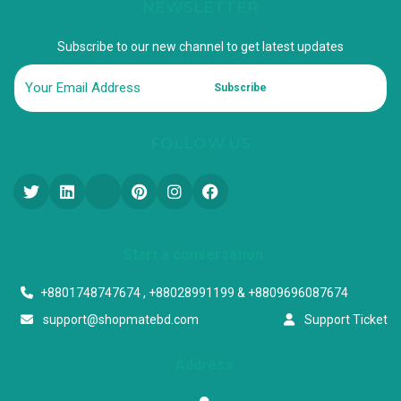
NEWSLETTER
Subscribe to our new channel to get latest updates
Subscribe
FOLLOW US
Start a conversation
+8801748747674 , +88028991199 & +8809696087674
support@shopmatebd.com
Support Ticket
Address