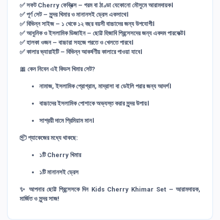
✅
সফট Cherry ফেব্রিক্স
– গরম বা ঠাণ্ডা যেকোনো মৌসুমে আরামদায়ক।
✅
পূর্ণ সেট
– সুন্দর খিমার ও মানানসই ড্রেস একসাথে।
✅
বিভিন্ন সাইজ
– ১ থেকে ১২ বছর বয়সী বাচ্চাদের জন্য উপযোগী।
✅
আধুনিক ও ইসলামিক ডিজাইন
– ছোট্ট হিজাবি প্রিন্সেসদের জন্য একদম পারফেক্ট।
✅
হালকা ওজন
– বাচ্চারা সহজে পরতে ও খেলতে পারবে।
✅
কালার ভ্যারাইটি
– বিভিন্ন আকর্ষণীয় কালারে পাওয়া যাবে।
🎀 কেন নিবেন এই কিডস খিমার সেট?
নামাজ, ইসলামিক প্রোগ্রাম, মাদ্রাসা বা ডেইলি পরার জন্য আদর্শ।
বাচ্চাদের ইসলামিক পোশাকে অভ্যস্ত করার সুন্দর উপায়।
সাশ্রয়ী দামে প্রিমিয়াম মান।
📦 প্যাকেজের মধ্যে থাকছে:
১টি
Cherry
খিমার
১টি মানানসই ড্রেস
✨ আপনার ছোট্ট প্রিন্সেসকে দিন
Kids Cherry Khimar Set
– আরামদায়ক,
মার্জিত ও সুন্দর সাজ!