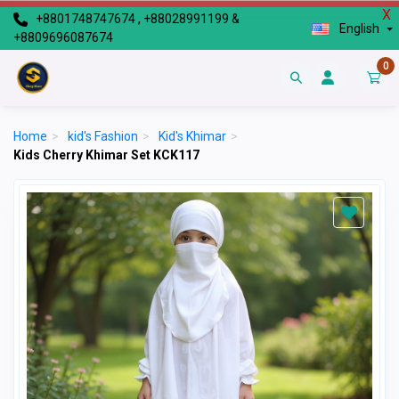
X
+8801748747674 , +88028991199 &
English
+8809696087674
0
Home
>
kid's Fashion
>
Kid's Khimar
>
Kids Cherry Khimar Set KCK117