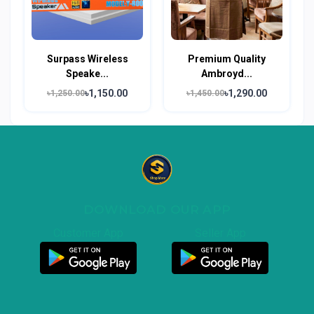
Surpass Wireless
Premium Quality
Speake...
Ambroyd...
৳1,150.00
৳1,290.00
৳1,250.00
৳1,450.00
DOWNLOAD OUR APP
Customer App
Seller App