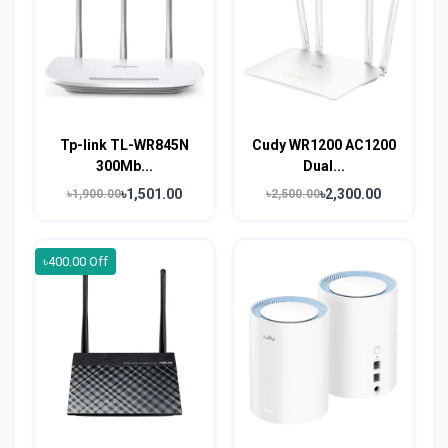
Tp-link TL-WR845N
Cudy WR1200 AC1200
300Mb...
Dual...
৳1,501.00
৳2,300.00
৳1,900.00
৳2,500.00
৳400.00 Off