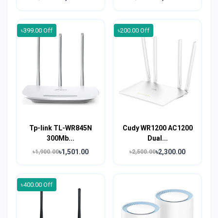
৳399.00 Off
৳200.00 Off
Tp-link TL-WR845N
Cudy WR1200 AC1200
300Mb...
Dual...
৳1,501.00
৳2,300.00
৳1,900.00
৳2,500.00
৳400.00 Off