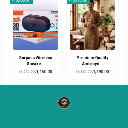
৳100.00 Off
৳160.00 Off
Surpass Wireless
Premium Quality
Speake...
Ambroyd...
৳1,150.00
৳1,290.00
৳1,250.00
৳1,450.00
DOWNLOAD OUR APP