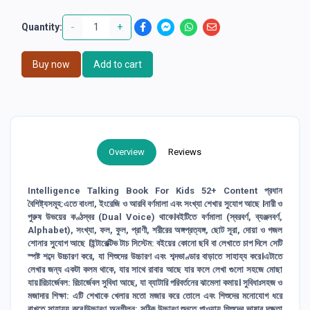
-
+
Quantity:
Buy now
Add to cart
Overview
Reviews
Intelligence Talking Book For Kids 52+ Content প্রধান
বৈশিষ্ট্যসমূহ:এতে বাংলা, ইংরেজি ও আরবি বর্ণমালা এবং সংখ্যা শেখার সুযোগ আছে ।নারী ও
পুরুষ উভয়ের কণ্ঠস্বর (Dual Voice) থাকে।বইটিতে বর্ণমালা (স্বরবর্ণ, ব্যঞ্জনবর্ণ,
Alphabet), সংখ্যা, ফল, ফুল, প্রাণী, শরীরের অঙ্গপ্রত্যঙ্গ, ছোট সূরা, দোয়া ও গজল
শোনার সু্যোগ আছে ।ইন্টারেক্টিভ টাচ সিস্টেম: বইয়ের কোনো ছবি বা লেখাতে চাপ দিলে সেটি
স্পষ্ট শব্দে উচ্চারণ করে, যা শিশুদের উচ্চারণ এবং শব্দভাণ্ডার বাড়াতে সাহায্য করে।এটাতে
লেখার জন্য একটা কলম থাকে, যার সাথে রাবার আছে যার ফলে লেখা গুলো সহজে মোছা
যায়।রিচার্জেবল: রিচার্জেবল সুবিধা আছে, যা ব্যাটারি পরিবর্তনের ঝামেলা কমায়। সুবিধাঃসহজ ও
মজাদার শিক্ষা: এটি শেখাকে খেলার মতো মজার করে তোলে এবং শিশুদের মনোযোগ ধরে
রাখতে সাহায্য করে।উচ্চারণ অনুশীলন: সঠিক উচ্চারণ শুনতে পাওয়ায় শিশুদের ভাষার দক্ষতা