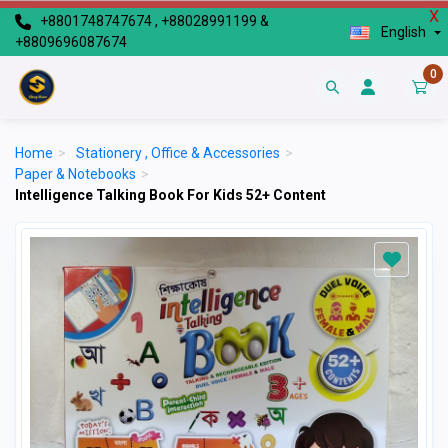
X
+8801748747674 , +88028991199 &
English
+8809696087674
0
Home
>
Stationery , Office & Accessories
>
Paper & Notebooks
>
Intelligence Talking Book For Kids 52+ Content