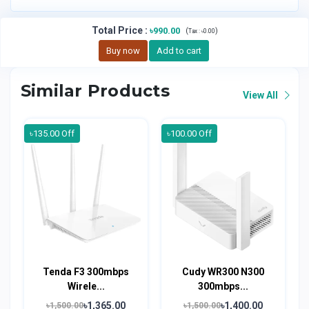
Total Price
:
৳990.00
(
)
Tax :
৳0.00
Buy now
Add to cart
Similar Products
View All
৳135.00 Off
৳100.00 Off
Tenda F3 300mbps
Cudy WR300 N300
Wirele...
300mbps...
৳1,365.00
৳1,400.00
৳1,500.00
৳1,500.00