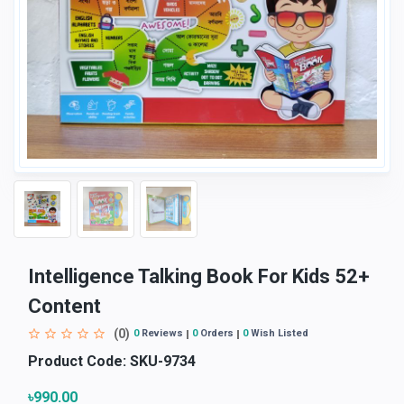
Intelligence Talking Book For Kids 52+
Content
(0)
0
Reviews
0
Orders
0
Wish Listed
Product Code:
SKU-9734
৳990.00