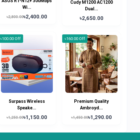
ASUS RT-N12+ 300Mbps
Cudy M1200 AC1200
Wi...
Dual...
৳2,400.00
৳2,800.00
৳2,650.00
৳100.00 Off
৳160.00 Off
Surpass Wireless
Premium Quality
Speake...
Ambroyd...
৳1,150.00
৳1,290.00
৳1,250.00
৳1,450.00