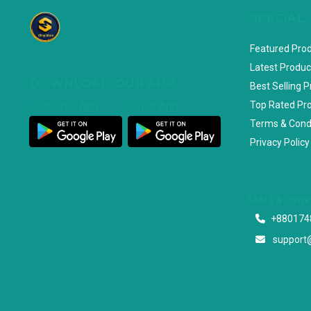
SPECIAL
Featured Pro
Latest Produc
DOWNLOAD OUR APP
Best Selling 
Top Rated Pr
Customer App
Seller App
Terms & Cond
Privacy Policy
Start a con
+880174
support