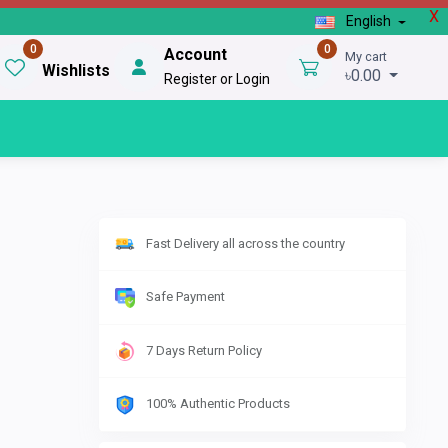
X
English
0
0
Account
My cart
Wishlists
৳0.00
Register or Login
Fast Delivery all across the country
Safe Payment
7 Days Return Policy
100% Authentic Products