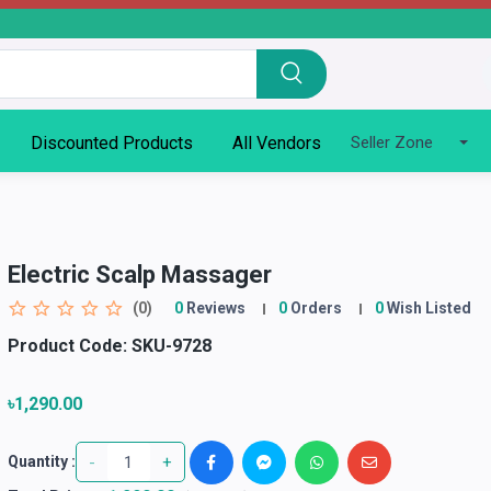
Discounted Products
All Vendors
Seller Zone
Electric Scalp Massager
(0)
0
Reviews
0
Orders
0
Wish Listed
Product Code:
SKU-9728
৳1,290.00
-
+
Quantity :