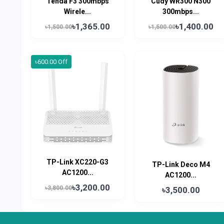
Tenda F3 300mbps
Cudy WR300 N300
Wirele...
300mbps...
৳1,365.00
৳1,400.00
৳1,500.00
৳1,500.00
৳600.00 Off
TP-Link XC220-G3
TP-Link Deco M4
AC1200...
AC1200...
৳3,200.00
৳3,800.00
৳3,500.00