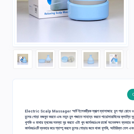
Electric Scalp Massager স্মার্ট ইলেকট্রিক স্কাল্প ম্যাসাজার: চুল পড়া রোধে ও মান
চুলের গোড়া মজবুত করতে এবং নতুন চুল গজাতে সাহায্য করতে পারে।সারাদিনের ক্লান্তি দ
খুশকি ও মাথার ত্বকের সমস্যা দূর করতে এটা খুব জার্যকর।এক চার্জে অনেকক্ষন ব্যবহার করত
কার্যকর।এটি ব্যবহার করে শ্যাম্পু করলে চুলের গোড়ায় জমে থাকা খুশকি, অতিরিক্ত তেল এবং 