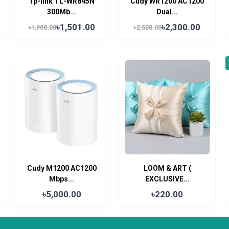
Tp-link TL-WR845N
Cudy WR1200 AC1200
300Mb...
Dual...
৳1,501.00
৳2,300.00
৳1,900.00
৳2,500.00
Cudy M1200 AC1200
LOOM & ART (
Mbps...
EXCLUSIVE...
৳5,000.00
৳220.00