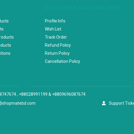
ACCOUNT & SHIPPING INFO
ducts
Profile Info
ts
Wish List
Products
Track Order
oducts
Refund Policy
itions
Return Policy
Cancellation Policy
versation
8747674 , +88028991199 & +8809696087674
@shopmatebd.com
Support Tick