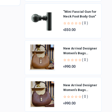
"Mini Fascial Gun for
Neck Foot Body Gun"
( 0 )
৳550.00
New Arrival Designer
Women′s Bags
Fashion Curved
( 0 )
design Handbags
৳990.00
Shoulder Bag La
New Arrival Designer
Women′s Bags
Fashion Curved
( 0 )
design Handbags
৳990.00
Shoulder Bag La