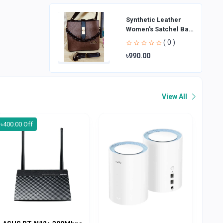
Synthetic Leather
Women's Satchel Bag
| Ladies Purse
( 0 )
Handbag | Handheld
৳990.00
Bag | Sl
View All
৳400.00 Off