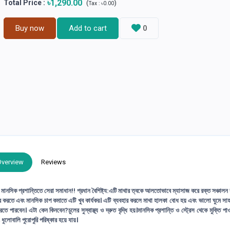
৳1,290.00
Total Price
:
(
)
Tax :
৳0.00
Buy now
Add to cart
0
Overview
Reviews
সিক প্রশান্তিতে সেরা সমাধান!! প্রধান বৈশিষ্ট্য:এটি মাথার ত্বকে আলতোভাবে ম্যাসাজ করে রক্ত সঞ্চালন 
ূর করতে এবং মানসিক চাপ কমাতে এটি খুব কার্যকর। এটি ব্যবহার করলে মাথা হালকা বোধ হয় এবং ভালো ঘুমে সাহ
ে পারবেন। এটা কেন কিনবেন?চুলের সুস্বাস্থ্য ও দ্রুত বৃদ্ধি হয়।মানসিক প্রশান্তি ও স্ট্রেস থেকে মুক্তি পা
ধুলোবালি পুরোপুরি পরিষ্কার হয়ে যায়।