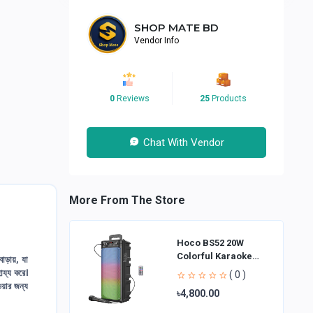
SHOP MATE BD
Vendor Info
0
Reviews
25
Products
Chat With Vendor
More From The Store
Hoco BS52 20W
Colorful Karaoke
বাড়ায়, যা
Bluetooth Speaker
ায্য করে।
( 0 )
ওয়ার জন্য
৳4,800.00