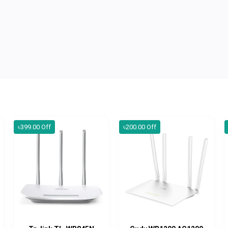
৳399.00 Off
৳200.00 Off