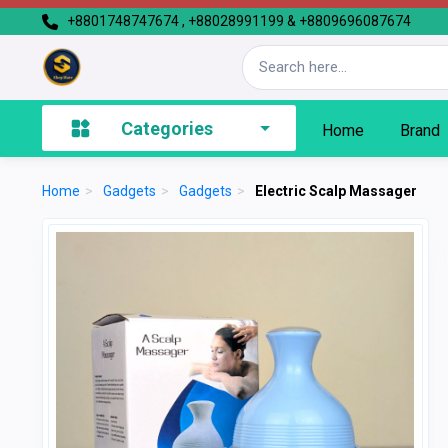
+8801748747674 , +88028991199 & +8809696087674
Categories
Home
Brand
Home
>
Gadgets
>
Gadgets
>
Electric Scalp Massager