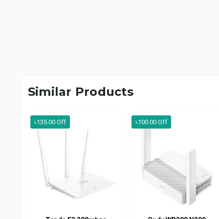
Similar Products
৳135.00 Off
৳100.00 Off