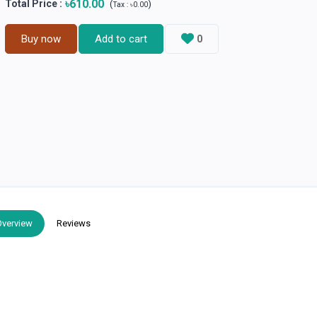
৳610.00
Total Price
:
(
)
Tax :
৳0.00
Buy now
Add to cart
0
Overview
Reviews