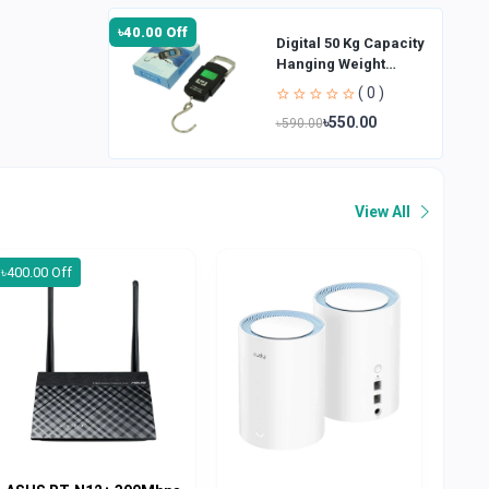
৳40.00 Off
Digital 50 Kg Capacity
Hanging Weight
Scale
( 0 )
৳550.00
৳590.00
View All
৳400.00 Off