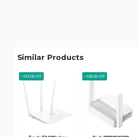
Similar Products
৳135.00 Off
৳100.00 Off