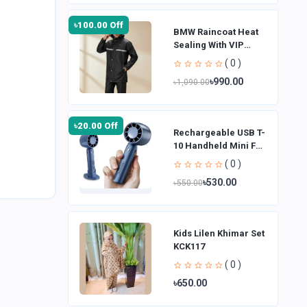
৳100.00 Off
BMW Raincoat Heat
Sealing With VIP
Fabrics for Bikers
( 0 )
(Raincoat)
৳990.00
৳1,090.00
৳20.00 Off
Rechargeable USB T-
10 Handheld Mini Fan
| 3 Speed
( 0 )
৳530.00
৳550.00
Kids Lilen Khimar Set
KCK117
( 0 )
৳650.00