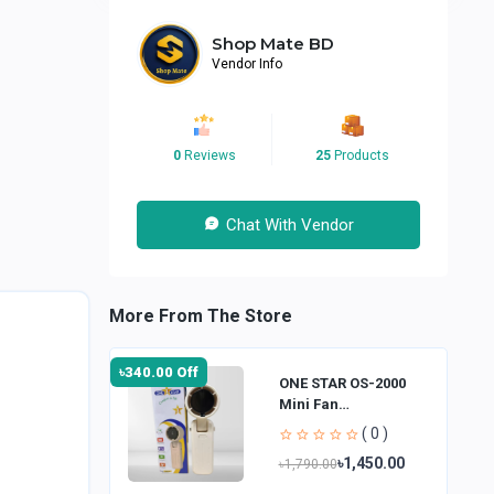
Shop Mate BD
Vendor Info
0
Reviews
25
Products
Chat With Vendor
More From The Store
৳340.00 Off
ONE STAR OS-2000
Mini Fan
Rechargeable Hand
( 0 )
Fan
৳1,450.00
৳1,790.00