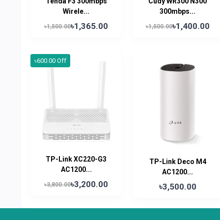
Tenda F3 300mbps
Cudy WR300 N300
Wirele...
300mbps...
৳1,365.00
৳1,400.00
৳1,500.00
৳1,500.00
৳600.00 Off
TP-Link XC220-G3
TP-Link Deco M4
AC1200...
AC1200...
৳3,200.00
৳3,800.00
৳3,500.00