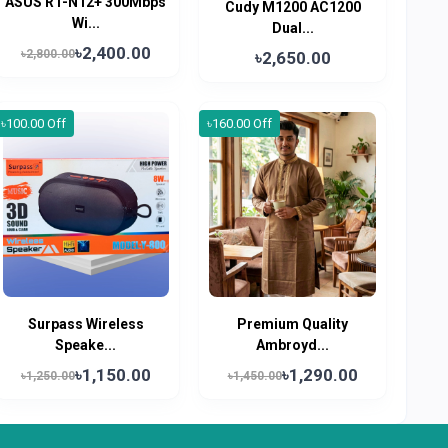
ASUS RT-N12+ 300Mbps
Cudy M1200 AC1200
Wi...
Dual...
৳2,400.00
৳2,800.00
৳2,650.00
৳100.00 Off
৳160.00 Off
Surpass Wireless
Premium Quality
Speake...
Ambroyd...
৳1,150.00
৳1,290.00
৳1,250.00
৳1,450.00