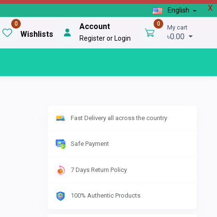
X
English
0
0
Account
My cart
Wishlists
৳0.00
Register or Login
Fast Delivery all across the country
Safe Payment
7 Days Return Policy
100% Authentic Products