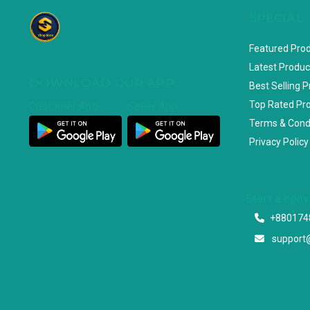
SPECIAL
Featured Pro
Latest Produc
DOWNLOAD OUR APP
Best Selling 
Top Rated Pr
Customer App
Seller App
Terms & Cond
Privacy Policy
Start a con
+880174
support