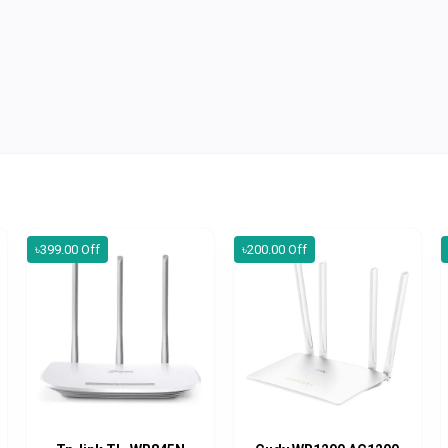
৳399.00 Off
৳200.00 Off