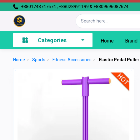
+8801748747674 , +88028991199 & +8809696087674
Categories
Home
Brand
Home
>
Sports
>
Fitness Accessories
>
Elastic Pedal Pulle