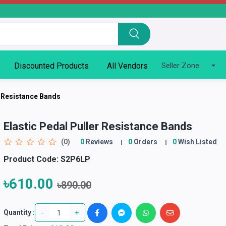
Discounted Products
All Vendors
Seller Zone
r Resistance Bands
Elastic Pedal Puller Resistance Bands
(0)
0
Reviews
0
Orders
0
Wish Listed
Product Code:
S2P6LP
৳610.00
৳890.00
-
+
Quantity :