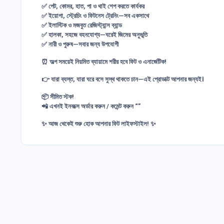
✅ পেট, কোমর, হাত, পা ও থাই শেপ করতে কার্যকর
✅ ইয়োগা, স্ট্রেচিং ও ফিটনেস ট্রেনিং—সব একসাথে
✅ ইলাস্টিক ও মজবুত রেজিস্ট্যান্স ব্যান্ড
✅ হালকা, সহজে বহনযোগ্য—ঘরেই জিমের অনুভূতি
✅ নারী ও পুরুষ—সবার জন্য উপযোগী
⏰ অল্প সময়েই নিয়মিত ব্যায়ামে শরীর হবে ফিট ও এনার্জেটিক!
👉 যারা ব্যস্ত, যারা ঘরে বসে সুস্থ থাকতে চান—এই প্রোডাক্ট আপনার জন্যই।
📦 সীমিত স্টক!
📲 এখনই ইনবক্সে অর্ডার করুন / কমেন্ট করুন
“”
✨
আজ থেকেই শুরু হোক আপনার ফিট লাইফস্টাইল!
✨