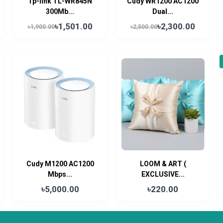
Tp-link TL-WR845N
Cudy WR1200 AC1200
300Mb...
Dual...
৳1,501.00
৳2,300.00
৳1,900.00
৳2,500.00
Cudy M1200 AC1200
LOOM & ART (
Mbps...
EXCLUSIVE...
৳5,000.00
৳220.00