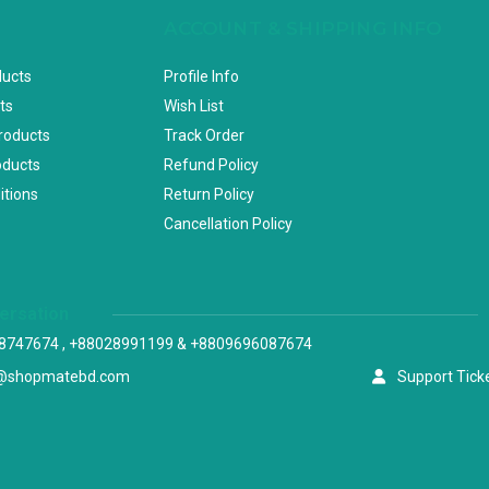
ACCOUNT & SHIPPING INFO
ducts
Profile Info
ts
Wish List
Products
Track Order
oducts
Refund Policy
itions
Return Policy
Cancellation Policy
versation
8747674 , +88028991199 & +8809696087674
@shopmatebd.com
Support Tick