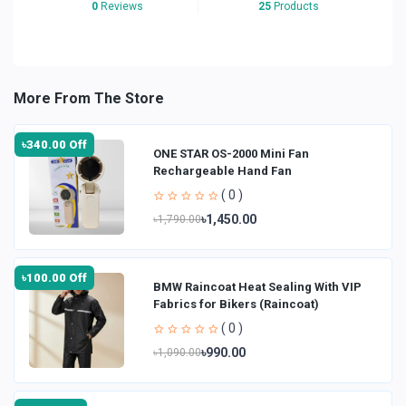
0
Reviews
25
Products
More From The Store
৳340.00 Off
ONE STAR OS-2000 Mini Fan
Rechargeable Hand Fan
( 0 )
৳1,450.00
৳1,790.00
৳100.00 Off
BMW Raincoat Heat Sealing With VIP
Fabrics for Bikers (Raincoat)
( 0 )
৳990.00
৳1,090.00