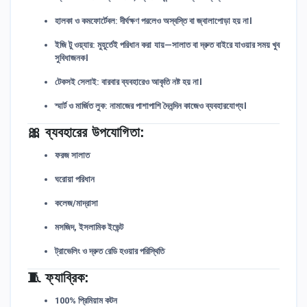
হালকা ও কমফোর্টেবল:
দীর্ঘক্ষণ পরলেও অস্বস্তি বা জ্বালাপোড়া হয় না।
ইজি টু ওয়্যার:
মুহূর্তেই পরিধান করা যায়—সালাত বা দ্রুত বাইরে যাওয়ার সময় খুব
সুবিধাজনক।
টেকসই সেলাই:
বারবার ব্যবহারেও আকৃতি নষ্ট হয় না।
স্মার্ট ও মার্জিত লুক:
নামাজের পাশাপাশি দৈনন্দিন কাজেও ব্যবহারযোগ্য।
🎀
ব্যবহারের উপযোগিতা:
ফরজ সালাত
ঘরোয়া পরিধান
কলেজ/মাদ্রাসা
মসজিদ, ইসলামিক ইভেন্ট
ট্রাভেলিং ও দ্রুত রেডি হওয়ার পরিস্থিতি
🧵
ফ্যাব্রিক:
100% প্রিমিয়াম কটন