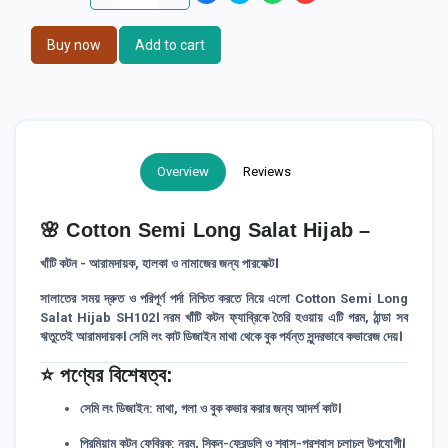
Buy now
Add to cart
Overview
Reviews
🌸
Cotton Semi Long Salat Hijab –
খাঁটি কটন - আরামদায়ক, হালকা ও নামাজের জন্য পারফেক্ট।
সালাতের সময় দ্রুত ও পরিপূর্ণ পর্দা নিশ্চিত করতে নিয়ে এলো
Cotton Semi Long
Salat Hijab SH102
। নরম খাঁটি কটন ফ্যাব্রিকে তৈরি হওয়ায় এটি গরম, ঠান্ডা সব
ঋতুতেই আরামদায়ক। সেমি লং কাট ডিজাইন মাথা থেকে বুক পর্যন্ত সুন্দরভাবে কভারেজ দেয়।
⭐
পণ্যের বিশেষত্ব:
সেমি লং ডিজাইন:
মাথা, গলা ও বুক কভার করার জন্য আদর্শ কাট।
প্রিমিয়াম কটন ফেব্রিক:
নরম, স্কিন-ফ্রেন্ডলি ও শ্বাস-প্রশ্বাস চলাচল উপযোগী।