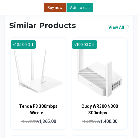
Buy now
Add to cart
Similar Products
View All
৳135.00 Off
৳100.00 Off
Tenda F3 300mbps
Cudy WR300 N300
Wirele...
300mbps...
৳1,365.00
৳1,400.00
৳1,500.00
৳1,500.00