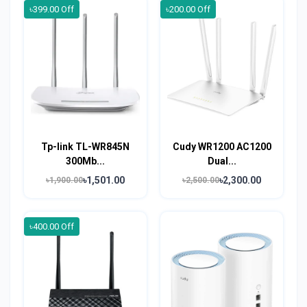
৳399.00 Off
৳200.00 Off
Tp-link TL-WR845N
Cudy WR1200 AC1200
300Mb...
Dual...
৳1,501.00
৳2,300.00
৳1,900.00
৳2,500.00
৳400.00 Off