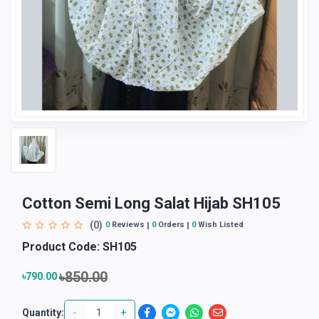
Cotton Semi Long Salat Hijab SH105
(0)
0
Reviews
0
Orders
0
Wish Listed
Product Code:
SH105
৳850.00
৳790.00
-
+
Quantity: