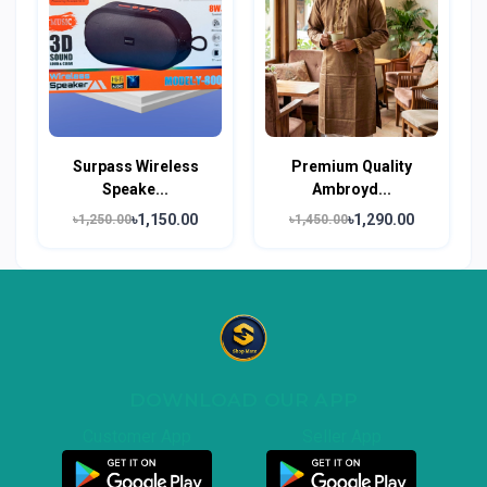
Surpass Wireless
Premium Quality
Speake...
Ambroyd...
৳1,150.00
৳1,290.00
৳1,250.00
৳1,450.00
DOWNLOAD OUR APP
Customer App
Seller App