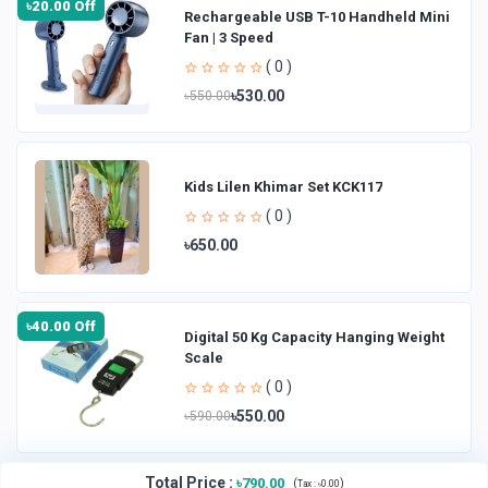
৳20.00 Off
Rechargeable USB T-10 Handheld Mini
Fan | 3 Speed
( 0 )
৳530.00
৳550.00
Kids Lilen Khimar Set KCK117
( 0 )
৳650.00
৳40.00 Off
Digital 50 Kg Capacity Hanging Weight
Scale
( 0 )
৳550.00
৳590.00
Total Price
:
৳790.00
(
)
Tax :
৳0.00