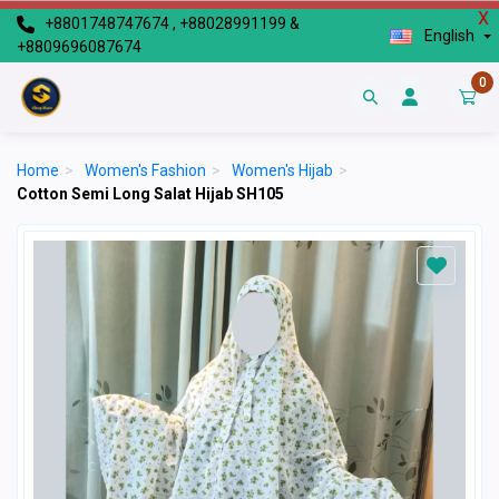
X
+8801748747674 , +88028991199 &
English
+8809696087674
0
Home
>
Women's Fashion
>
Women's Hijab
>
Cotton Semi Long Salat Hijab SH105