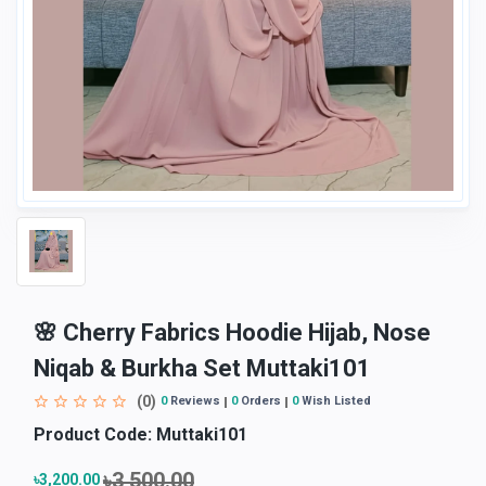
🌸 Cherry Fabrics Hoodie Hijab, Nose
Niqab & Burkha Set Muttaki101
(0)
0
Reviews
0
Orders
0
Wish Listed
Product Code:
Muttaki101
৳3,500.00
৳3,200.00