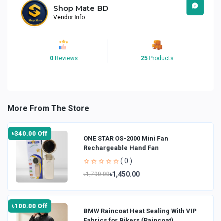
Shop Mate BD
Vendor Info
0
Reviews
25
Products
More From The Store
৳340.00 Off
ONE STAR OS-2000 Mini Fan
Rechargeable Hand Fan
( 0 )
৳1,450.00
৳1,790.00
৳100.00 Off
BMW Raincoat Heat Sealing With VIP
Fabrics for Bikers (Raincoat)