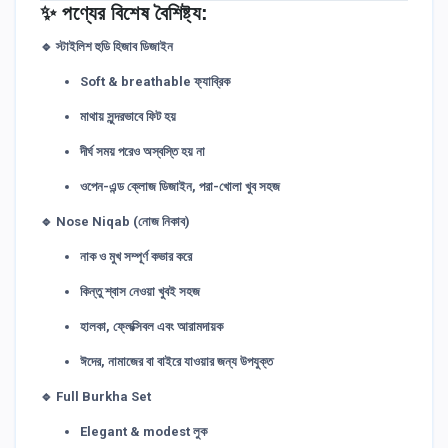
✨ পণ্যের বিশেষ বৈশিষ্ট্য:
🔹 স্টাইলিশ হুডি হিজাব ডিজাইন
Soft & breathable ফ্যাব্রিক
মাথায় সুন্দরভাবে ফিট হয়
দীর্ঘ সময় পরেও অস্বস্তি হয় না
ওপেন-এন্ড ক্লোজ ডিজাইন, পরা-খোলা খুব সহজ
🔹 Nose Niqab (নোজ নিকাব)
নাক ও মুখ সম্পূর্ণ কভার করে
কিন্তু শ্বাস নেওয়া খুবই সহজ
হালকা, ফ্লেক্সিবল এবং আরামদায়ক
ঈদের, নামাজের বা বাইরে যাওয়ার জন্য উপযুক্ত
🔹 Full Burkha Set
Elegant & modest লুক