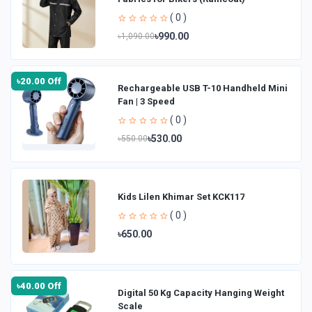
( 0 )
৳990.00
৳1,090.00
৳20.00 Off
Rechargeable USB T-10 Handheld Mini
Fan | 3 Speed
( 0 )
৳530.00
৳550.00
Kids Lilen Khimar Set KCK117
( 0 )
৳650.00
৳40.00 Off
Digital 50 Kg Capacity Hanging Weight
Scale