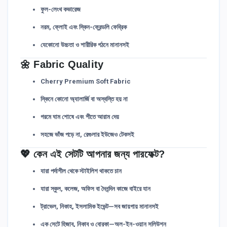
ফুল-লেংথ কভারেজ
নরম, ফ্লোই এবং স্কিন-ফ্রেন্ডলি ফেব্রিক
যেকোনো উচ্চতা ও শারীরিক গঠনে মানানসই
🌼 Fabric Quality
Cherry Premium Soft Fabric
স্কিনে কোনো অ্যালার্জি বা অস্বস্তি হয় না
গরমে ঘাম শোষে এবং শীতে আরাম দেয়
সহজে ভাঁজ পড়ে না, রেগুলার ইউজেও টেকসই
💖 কেন এই সেটটি আপনার জন্য পারফেক্ট?
যারা পর্দাশীল থেকে স্টাইলিশ থাকতে চান
যারা স্কুল, কলেজ, অফিস বা দৈনন্দিন কাজে বাইরে যান
ট্রাভেল, নিকাহ, ইসলামিক ইভেন্ট—সব জায়গায় মানানসই
এক সেটে হিজাব, নিকাব ও বোরকা—অল-ইন-ওয়ান সলিউশন