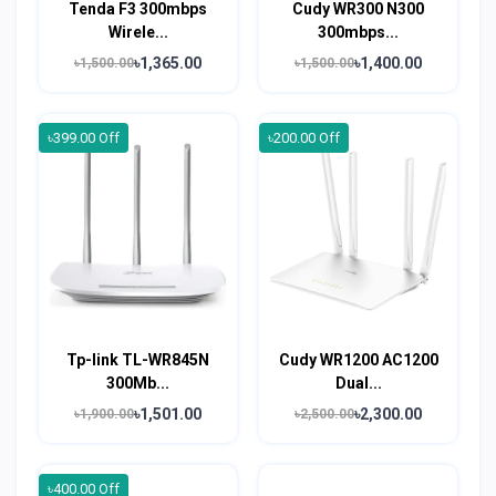
Tenda F3 300mbps
Cudy WR300 N300
Wirele...
300mbps...
৳1,365.00
৳1,400.00
৳1,500.00
৳1,500.00
৳399.00 Off
৳200.00 Off
Tp-link TL-WR845N
Cudy WR1200 AC1200
300Mb...
Dual...
৳1,501.00
৳2,300.00
৳1,900.00
৳2,500.00
৳400.00 Off