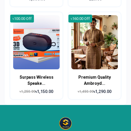
৳100.00 Off
৳160.00 Off
Surpass Wireless
Premium Quality
Speake...
Ambroyd...
৳1,150.00
৳1,290.00
৳1,250.00
৳1,450.00