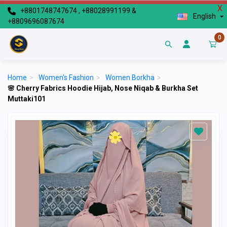
X
+8801748747674 , +88028991199 &
English
+8809696087674
0
Home
>
Women's Fashion
>
Women Borkha
>
🌸 Cherry Fabrics Hoodie Hijab, Nose Niqab & Burkha Set
Muttaki101