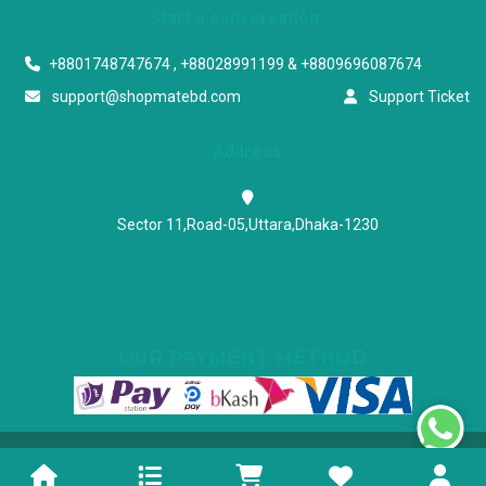
Start a conversation
+8801748747674 , +88028991199 & +8809696087674
support@shopmatebd.com
Support Ticket
Address
Sector 11,Road-05,Uttara,Dhaka-1230
OUR PAYMENT METHOD
Powered & Maintained by N.I.Biz Soft