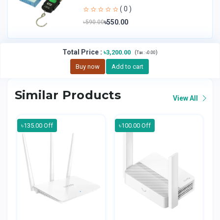
( 0 )
৳550.00
৳590.00
Total Price
:
৳3,200.00
(
)
Tax :
৳0.00
Buy now
Add to cart
Similar Products
View All
৳135.00 Off
৳100.00 Off