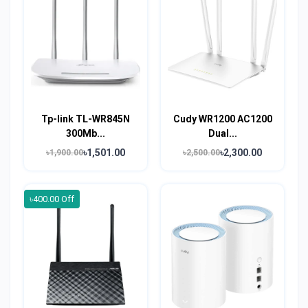
Tp-link TL-WR845N
Cudy WR1200 AC1200
300Mb...
Dual...
৳1,501.00
৳2,300.00
৳1,900.00
৳2,500.00
৳400.00 Off