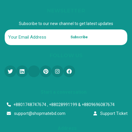
NEWSLETTER
Subscribe to our new channel to get latest updates
Subscribe
FOLLOW US
Start a conversation
+8801748747674 , +88028991199 & +8809696087674
support@shopmatebd.com
Support Ticket
Address