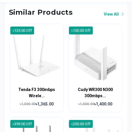
Similar Products
View All
৳135.00 Off
৳100.00 Off
Tenda F3 300mbps
Cudy WR300 N300
Wirele...
300mbps...
৳1,365.00
৳1,400.00
৳1,500.00
৳1,500.00
৳399.00 Off
৳200.00 Off