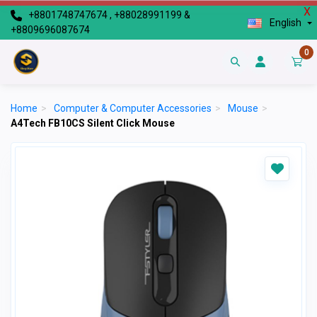
X
+8801748747674 , +88028991199 &
English
+8809696087674
0
Home
>
Computer & Computer Accessories
>
Mouse
>
A4Tech FB10CS Silent Click Mouse