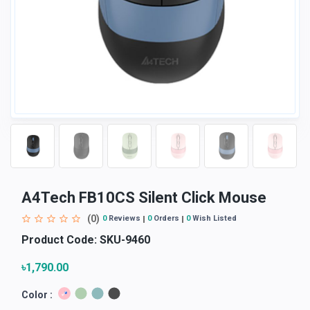
A4Tech FB10CS Silent Click Mouse
(0)
0
Reviews
0
Orders
0
Wish Listed
Product Code:
SKU-9460
৳1,790.00
Color :