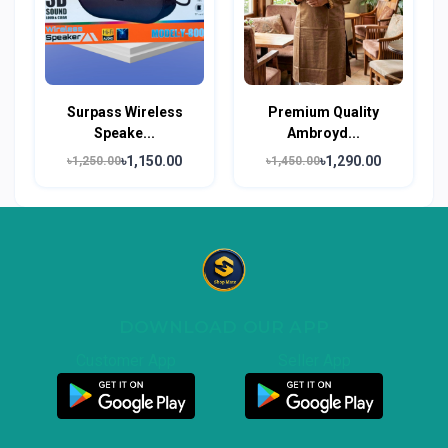
Surpass Wireless
Premium Quality
Speake...
Ambroyd...
৳1,150.00
৳1,290.00
৳1,250.00
৳1,450.00
DOWNLOAD OUR APP
Customer App
Seller App