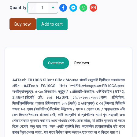
-
+
Quantity:
Buy now
Add to cart
Overview
Reviews
A4Tech FB10CS Silent Click Mouse বাজেট ফ্রেন্ডলি প্রিমিয়াম ওয়্যারলেস
মাউস: A4Tech FG10CS! বিশেষ স্পেসিফিকেশনসমূহমডেল:FB10CSসেন্সর:
অপটিক্যালদূরত্ব: ৫-১০ মিসংযোগ: ব্লুটুথ / ২.৪জিমাল্টি-ডিভাইস: ৩টি ডিভাইস (BT*2,
2.4G*1)রিপোর্ট রেট: ১২৫ HzDPI: ১২০০-১৬০০-২০০০বাটন: ৪টিস্টাইল:
সিমেট্রিকরিসিভার: ন্যানো রিসিভারমাপ: ১০৮(দৈর্ঘ্য) x ৬৪(প্রস্থ) x ৩৫(উচ্চতা) মিমিনেট
ওজন: ৮৫ গ্রাম (ব্যাটারিসহ)সিস্টেম: উইন্ডোজ / ম্যাক / ক্রোম OS / অ্যান্ড্রয়েড এটা
কেন কিনবেন?তারের ঝামেলা নেই, তাই ডেস্কটপ বা ল্যাপটপের সাথে খুব সহজেই এবং
গোছানোভাবে ব্যবহার করা যায়।এতে পাওয়ার সেভিং মোড আছে, যা মাউস ব্যবহার না করলে
নিজে থেকেই বন্ধ হয়ে যায়। ফলে একটি ব্যাটারি দিয়ে অনেকদিন চলে।মাউসটির দুই পাশে
রাবার গ্রিপ দেওয়া আছে, যার ফলে দীর্ঘক্ষণ কাজ করলেও হাত ঘামে না বা পিছলে যায় না।