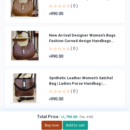
Shoulder Bag La
( 0 )
৳990.00
New Arrival Designer Women′s Bags
Fashion Curved design Handbags
Shoulder Bag La
( 0 )
৳990.00
Synthetic Leather Women's Satchel
Bag | Ladies Purse Handbag |
Handheld Bag | Sl
( 0 )
৳990.00
Total Price
:
৳1,790.00
(
)
Tax :
৳0.00
Buy now
Add to cart