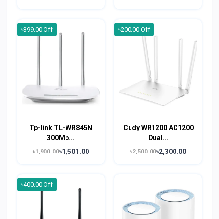
৳399.00 Off
৳200.00 Off
Tp-link TL-WR845N
Cudy WR1200 AC1200
300Mb...
Dual...
৳1,501.00
৳2,300.00
৳1,900.00
৳2,500.00
৳400.00 Off