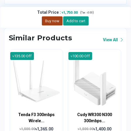
Total Price
:
৳1,750.00
(
)
Tax :
৳0.00
Buy now
Add to cart
Similar Products
View All
৳135.00 Off
৳100.00 Off
Tenda F3 300mbps
Cudy WR300 N300
Wirele...
300mbps...
৳1,365.00
৳1,400.00
৳1,500.00
৳1,500.00