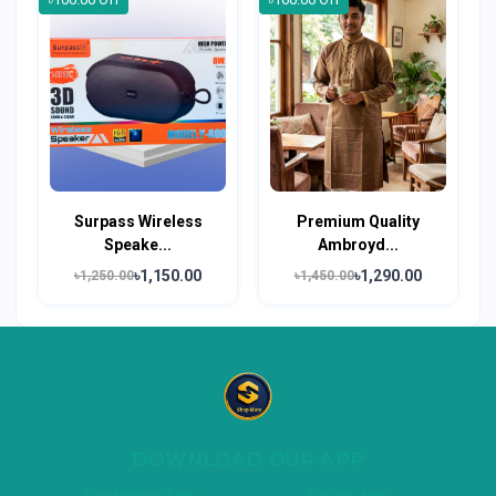
Surpass Wireless
Premium Quality
Speake...
Ambroyd...
৳1,150.00
৳1,290.00
৳1,250.00
৳1,450.00
DOWNLOAD OUR APP