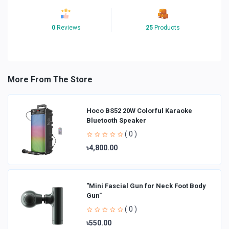
0
Reviews
25
Products
More From The Store
Hoco BS52 20W Colorful Karaoke
Bluetooth Speaker
( 0 )
৳4,800.00
"Mini Fascial Gun for Neck Foot Body
Gun"
( 0 )
৳550.00