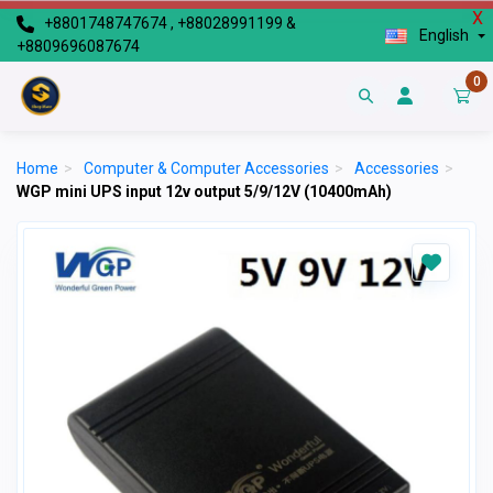
X
+8801748747674 , +88028991199 &
English
+8809696087674
0
Home
>
Computer & Computer Accessories
>
Accessories
>
WGP mini UPS input 12v output 5/9/12V (10400mAh)