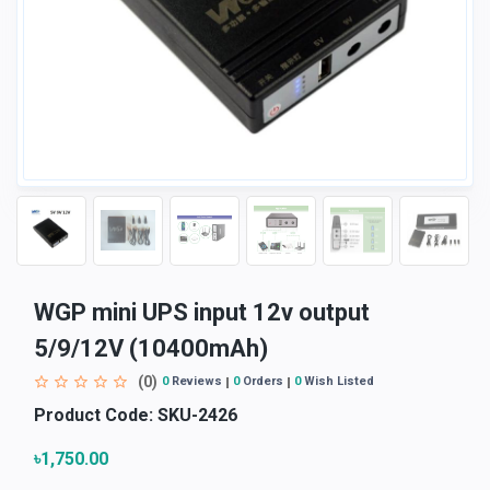
WGP mini UPS input 12v output
5/9/12V (10400mAh)
(0)
0
Reviews
0
Orders
0
Wish Listed
Product Code:
SKU-2426
৳1,750.00