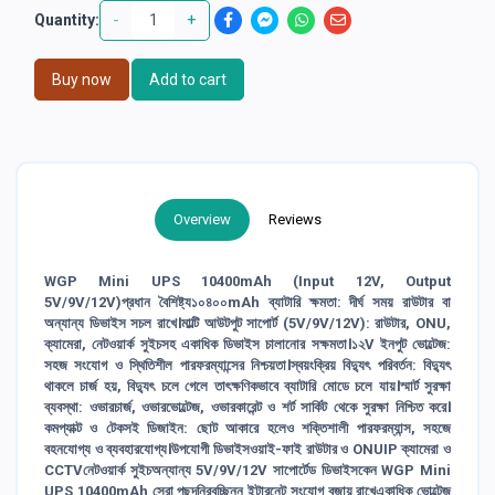
-
+
Quantity:
Buy now
Add to cart
Overview
Reviews
WGP Mini UPS 10400mAh (Input 12V, Output
5V/9V/12V)প্রধান বৈশিষ্ট্য১০৪০০mAh ব্যাটারি ক্ষমতা: দীর্ঘ সময় রাউটার বা
অন্যান্য ডিভাইস সচল রাখে।মাল্টি আউটপুট সাপোর্ট (5V/9V/12V): রাউটার, ONU,
ক্যামেরা, নেটওয়ার্ক সুইচসহ একাধিক ডিভাইস চালানোর সক্ষমতা।১২V ইনপুট ভোল্টেজ:
সহজ সংযোগ ও স্থিতিশীল পারফরম্যান্সের নিশ্চয়তা।স্বয়ংক্রিয় বিদ্যুৎ পরিবর্তন: বিদ্যুৎ
থাকলে চার্জ হয়, বিদ্যুৎ চলে গেলে তাৎক্ষণিকভাবে ব্যাটারি মোডে চলে যায়।স্মার্ট সুরক্ষা
ব্যবস্থা: ওভারচার্জ, ওভারভোল্টেজ, ওভারকারেন্ট ও শর্ট সার্কিট থেকে সুরক্ষা নিশ্চিত করে।
কমপ্যাক্ট ও টেকসই ডিজাইন: ছোট আকারে হলেও শক্তিশালী পারফরম্যান্স, সহজে
বহনযোগ্য ও ব্যবহারযোগ্য।উপযোগী ডিভাইসওয়াই-ফাই রাউটার ও ONUIP ক্যামেরা ও
CCTVনেটওয়ার্ক সুইচঅন্যান্য 5V/9V/12V সাপোর্টেড ডিভাইসকেন WGP Mini
UPS 10400mAh সেরা পছন্দনিরবচ্ছিন্ন ইন্টারনেট সংযোগ বজায় রাখেএকাধিক ভোল্টেজ