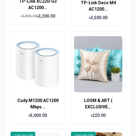
TP-Link XC220-G3
TP-Link Deco M4
AC1200...
AC1200...
৳3,200.00
৳3,800.00
৳3,500.00
Cudy M1200 AC1200
LOOM & ART (
Mbps...
EXCLUSIVE...
৳5,000.00
৳220.00
৳100.00 Off
৳160.00 Off