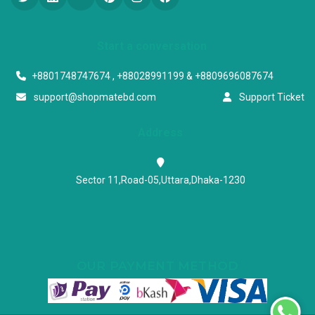
Start a conversation
+8801748747674 , +88028991199 & +8809696087674
support@shopmatebd.com
Support Ticket
Address
Sector 11,Road-05,Uttara,Dhaka-1230
OUR PAYMENT METHOD