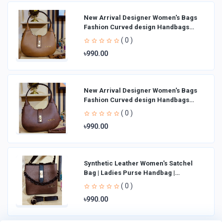
New Arrival Designer Women′s Bags
Fashion Curved design Handbags
Shoulder Bag La
( 0 )
৳990.00
New Arrival Designer Women′s Bags
Fashion Curved design Handbags
Shoulder Bag La
( 0 )
৳990.00
Synthetic Leather Women's Satchel
Bag | Ladies Purse Handbag |
Handheld Bag | Sl
( 0 )
৳990.00