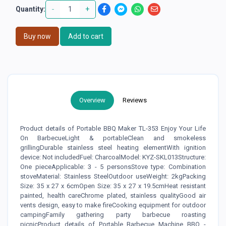
-
+
Quantity:
Buy now
Add to cart
Overview
Reviews
Product details of Portable BBQ Maker TL-353 Enjoy Your Life
On BarbecueLight & portableClean and smokeless
grillingDurable stainless steel heating elementWith ignition
device: Not includedFuel: CharcoalModel: KYZ-SKL013Structure:
One pieceApplicable: 3 - 5 personsStove type: Combination
stoveMaterial: Stainless SteelOutdoor useWeight: 2kgPacking
Size: 35 x 27 x 6cmOpen Size: 35 x 27 x 19.5cmHeat resistant
painted, health careChrome plated, stainless qualityGood air
vents design, easy to make fireCooking equipment for outdoor
campingFamily gathering party barbecue roasting
picnicProduct details of Portable Barbecue Machine BBQ -