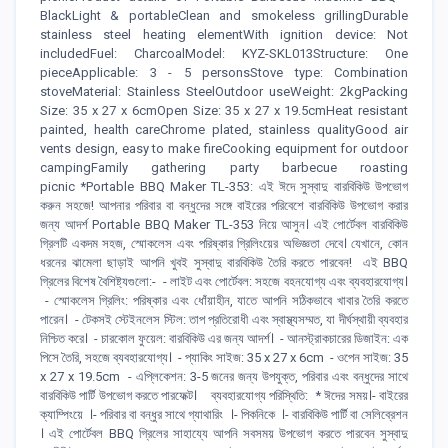
BlackLight & portableClean and smokeless grillingDurable
stainless steel heating elementWith ignition device: Not
includedFuel: CharcoalModel: KYZ-SKL013Structure: One
pieceApplicable: 3 - 5 personsStove type: Combination
stoveMaterial: Stainless SteelOutdoor useWeight: 2kgPacking
Size: 35 x 27 x 6cmOpen Size: 35 x 27 x 19.5cmHeat resistant
painted, health careChrome plated, stainless qualityGood air
vents design, easy to make fireCooking equipment for outdoor
campingFamily gathering party barbecue roasting
picnic *Portable BBQ Maker TL-353: এই ঈদে সুস্বাদু বারবিকিউ উপভোগ
করুন সহজে! আপনার পরিবার বা বন্ধুদের সঙ্গে বাইরের পরিবেশে বারবিকিউ উপভোগ করার
জন্য আদর্শ Portable BBQ Maker TL-353 নিয়ে আসুন। এই পোর্টেবল বারবিকিউ
গ্রিলটি একদম সহজ, স্মোকলেস এবং পরিষ্কার গ্রিলিংয়ের অভিজ্ঞতা দেবে। যেখানে, কোন
ধরনের ঝামেলা ছাড়াই আপনি খুবই সুস্বাদু বারবিকিউ তৈরি করতে পারবেন! এই BBQ
গ্রিলের বিশেষ বৈশিষ্ট্যগুলো:- - লাইট এবং পোর্টেবল: সহজে বহনযোগ্য এবং ব্যবহারযোগ্য।
- স্মোকলেস গ্রিলিং: পরিষ্কার এবং ধোঁয়াহীন, যাতে আপনি সঠিকভাবে খাবার তৈরি করতে
পারেন। - টেকসই স্টেইনলেস স্টিল: তাপ প্রতিরোধী এবং স্বাস্থ্যসম্মত, যা দীর্ঘস্থায়ী ব্যবহার
নিশ্চিত করে। - চারকোল ফুয়েল: বারবিকিউ এর জন্য আদর্শ। - আনস্ট্রাকচারের ডিজাইন: এক
পিসে তৈরি, সহজে ব্যবহারযোগ্য। - প্যাকিং সাইজ: 35 x 27 x 6cm - ওপেন সাইজ: 35
x 27 x 19.5cm - এপ্লিকেশন: 3-5 জনের জন্য উপযুক্ত, পরিবার এবং বন্ধুদের সাথে
বারবিকিউ পার্টি উপভোগ করতে পারফেক্ট। ব্যবহারযোগ্য পরিস্থিতি: * ঈদের সময়।- বাইরের
ক্যাম্পিংয়ে ।- পরিবার বা বন্ধুর সাথে গ্যাথারিং ।- পিকনিকে ।- বারবিকিউ পার্টি বা সেলিব্রেশন
। এই পোর্টেবল BBQ গ্রিলের সাহায্যে আপনি সবসময় উপভোগ করতে পারবেন সুস্বাদু