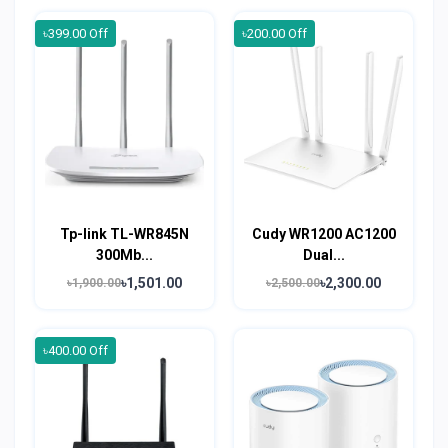
৳399.00 Off
৳200.00 Off
Tp-link TL-WR845N
Cudy WR1200 AC1200
300Mb...
Dual...
৳1,501.00
৳2,300.00
৳1,900.00
৳2,500.00
৳400.00 Off