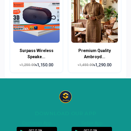
Surpass Wireless
Premium Quality
Speake...
Ambroyd...
৳1,150.00
৳1,290.00
৳1,250.00
৳1,450.00
DOWNLOAD OUR APP
Customer App
Seller App