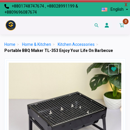
X
+8801748747674 , +88028991199 &
English
+8809696087674
0
Home
>
Home & Kitchen
>
Kitchen Accessories
>
Portable BBQ Maker TL-353 Enjoy Your Life On Barbecue