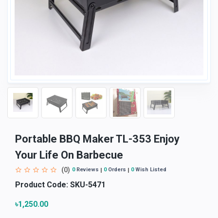
Portable BBQ Maker TL-353 Enjoy
Your Life On Barbecue
(0)
0
Reviews
0
Orders
0
Wish Listed
Product Code:
SKU-5471
৳1,250.00