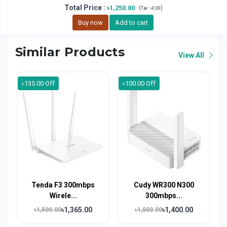
Total Price
:
৳1,250.00
(
)
Tax :
৳0.00
Buy now
Add to cart
Similar Products
View All
৳135.00 Off
৳100.00 Off
Tenda F3 300mbps
Cudy WR300 N300
Wirele...
300mbps...
৳1,365.00
৳1,400.00
৳1,500.00
৳1,500.00