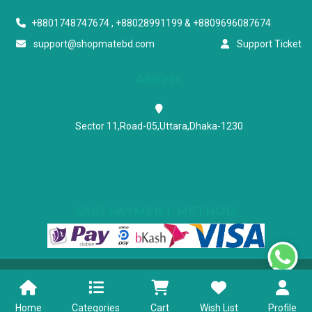
+8801748747674 , +88028991199 & +8809696087674
support@shopmatebd.com
Support Ticket
Address
Sector 11,Road-05,Uttara,Dhaka-1230
OUR PAYMENT METHOD
Powered & Maintained by N.I.Biz Soft
Terms & Conditions
Privacy Policy
Home
Categories
Cart
Wish List
Profile