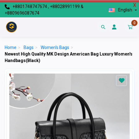
X
+8801748747674 , +88028991199 &
English
+8809696087674
0
Home
>
Bags
>
Women's Bags
>
Newest High Quality MK Design American Bag Luxury Women's
Handbags(Black)