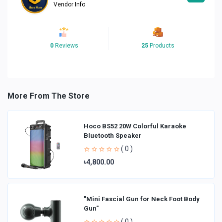
Vendor Info
0
Reviews
25
Products
More From The Store
Hoco BS52 20W Colorful Karaoke
Bluetooth Speaker
( 0 )
৳4,800.00
"Mini Fascial Gun for Neck Foot Body
Gun"
( 0 )