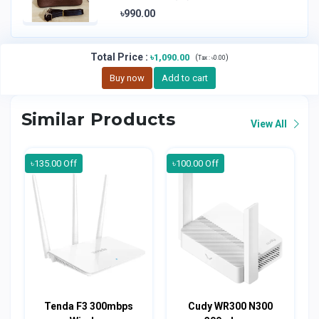
৳990.00
Total Price
:
৳1,090.00
(
)
Tax :
৳0.00
Buy now
Add to cart
Similar Products
View All
৳135.00 Off
৳100.00 Off
Tenda F3 300mbps
Cudy WR300 N300