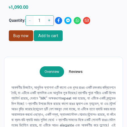
৳1,090.00
-
+
Quantity:
Buy now
Add to cart
Overview
Reviews
আকর্ষণীয় ডিজাইন, আধুনিক ফ্যাশন! এটি কালো এবং ধূসর রঙের একটি চমৎকার কম্বিনেশনে
তৈরি, যা এটিকে একটি ক্লাসিক এবং আধুনিক লুক দিয়েছে। ব্যাগটির পুরো শরীরে একটি বিশেষ
প্যাটার্ন রয়েছে, যেখানে "MK" অক্ষরগুলোrepeat করা হয়েছে, যা এটিকে একটি ব্র্যান্ডেড
ফিল দিচ্ছে। ✨ব্যাগটির উপরের দিকে রয়েছে কালো রঙের ফ্ল্যাপ এবং হ্যান্ডেল, যা এর সৌন্দর্য
আরও বৃদ্ধি করেছে।হ্যান্ডেল দুটি বেশ মজবুত দেখা যাচ্ছে, যা এটিকে হাতে ক্যারি করার জন্য
আরামদায়ক করবে। এছাড়াও, একটি লম্বা, অ্যাডজাস্টেবল শোল্ডার স্ট্র্যাপও রয়েছে, যা কাঁধে
বা ক্রস-বডি ক্যারি করার সুবিধা দেবে। ‍♀️ব্যাগটির সামনের দিকে একটি সোনালী রঙের মেটাল
লকের ডিটেইল রয়েছে, যা এটিকে আরও elegante এবং আকর্ষণীয় করে তুলেছে। এই