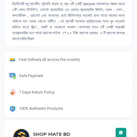
ডিটেইলটি শুধু ব্যাগটির সৌন্দর্যই বাড়ায় না, বরং এটি একটি secure ক্লোজারও প্রদান করে।
এটি যেমন স্টাইলিশ, তেমনই ব্যবহারিক। এর ভেতরে প্রয়োজনীয় জিনিস, যেমন - ফোন ,
কসমেটিকস , ওয়ালেট এবং অন্যান্য ছোট জিনিসপত্র সহজেই রাখা যাবে। কাজের জন্য
অফিসে যান অথবা কোনো পার্টিতে , এই ব্যাগটি আপনার ব্যক্তিত্বের সাথে খুব সহজেই
মানিয়ে যাবে। জিন্স , স্কার্ট বা যেকোনো ফরমাল পোশাকের সাথে এটি একটি পারফেক্ট
অ্যাক্সেসরিজ হতে পারে। ব্যাগের সাইজ :৭* ৯.৫ ইঞ্চি ব্যাগের চেম্বার : ৩ টি ব্যাগের কালারঃ
কালো/কফি/ক্রিম
Fast Delivery all across the country
Safe Payment
7 Days Return Policy
100% Authentic Products
SHOP MATE BD