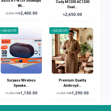
ASUS RT-N12+ 300Mbps
Cudy M1200 AC1200
Wi...
Dual...
৳2,400.00
৳2,800.00
৳2,650.00
৳100.00 Off
৳160.00 Off
Surpass Wireless
Premium Quality
Speake...
Ambroyd...
৳1,150.00
৳1,290.00
৳1,250.00
৳1,450.00