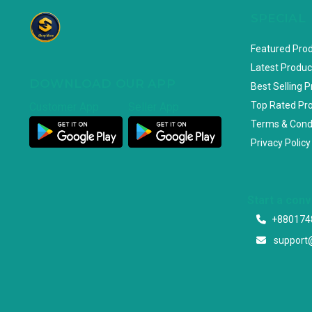
SPECIAL
Featured Pro
Latest Produc
DOWNLOAD OUR APP
Best Selling 
Top Rated Pr
Customer App
Seller App
Terms & Cond
Privacy Policy
Start a con
+880174
support