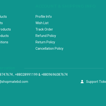
ACCOUNT & SHIPPING INFO
ducts
Profile Info
ts
Wish List
Products
Track Order
oducts
Refund Policy
itions
Return Policy
Cancellation Policy
versation
8747674 , +88028991199 & +8809696087674
@shopmatebd.com
Support Tick