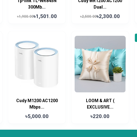
Tp-link TL-WR845N
Cudy WR1200 AC1200
300Mb...
Dual...
৳1,501.00
৳2,300.00
৳1,900.00
৳2,500.00
Cudy M1200 AC1200
LOOM & ART (
Mbps...
EXCLUSIVE...
৳5,000.00
৳220.00