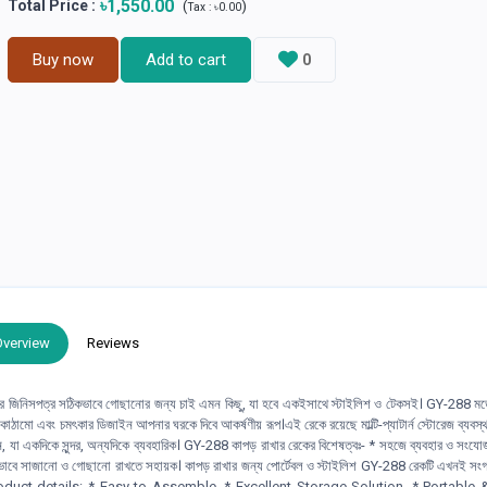
৳1,550.00
Total Price
:
(
)
Tax :
৳0.00
Buy now
Add to cart
0
Overview
Reviews
ঘরে জিনিসপত্র সঠিকভাবে গোছানোর জন্য চাই এমন কিছু, যা হবে একইসাথে স্টাইলিশ ও টেকসই। GY-288 
 কাঠামো এবং চমৎকার ডিজাইন আপনার ঘরকে দিবে আকর্ষণীয় রূপ।এই রেকে রয়েছে মাল্টি-প্যাটার্ন স্টোরেজ ব্যবস্থ
 যা একদিকে সুন্দর, অন্যদিকে ব্যবহারিক। GY-288 কাপড় রাখার রেকের বিশেষত্বঃ- * সহজে ব্যবহার ও সংয
ভাবে সাজানো ও গোছানো রাখতে সহায়ক। কাপড় রাখার জন্য পোর্টেবল ও স্টাইলিশ GY-288 রেকটি এখনই সংগ
roduct details: * Easy to Assemble. * Excellent Storage Solution. * Portable &