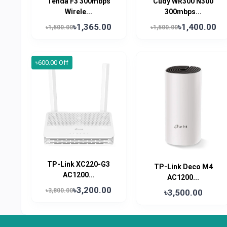
Tenda F3 300mbps
Cudy WR300 N300
Wirele...
300mbps...
৳1,365.00
৳1,400.00
৳1,500.00
৳1,500.00
৳600.00 Off
TP-Link XC220-G3
TP-Link Deco M4
AC1200...
AC1200...
৳3,200.00
৳3,800.00
৳3,500.00