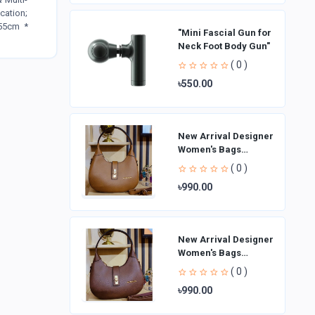
cation;
*55cm *
"Mini Fascial Gun for
Neck Foot Body Gun"
( 0 )
৳550.00
New Arrival Designer
Women′s Bags
Fashion Curved
( 0 )
design Handbags
৳990.00
Shoulder Bag La
New Arrival Designer
Women′s Bags
Fashion Curved
( 0 )
design Handbags
৳990.00
Shoulder Bag La