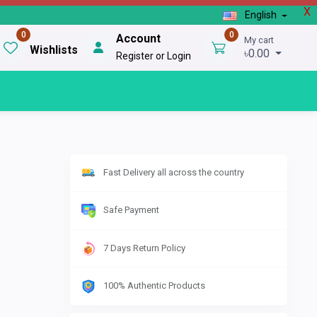
X
English
0
0
Account
My cart
Wishlists
৳0.00
Register or Login
Fast Delivery all across the country
Safe Payment
7 Days Return Policy
100% Authentic Products