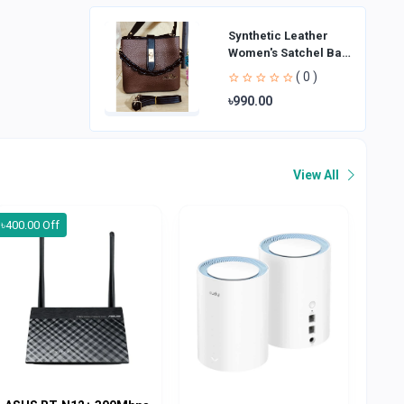
Synthetic Leather
Women's Satchel Bag
| Ladies Purse
( 0 )
Handbag | Handheld
৳990.00
Bag | Sl
View All
৳400.00 Off