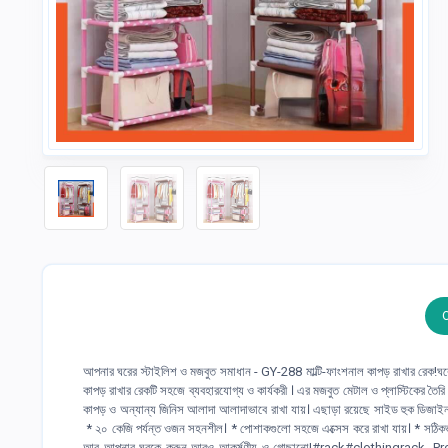
আপনার ঘরের স্টাইলিশ ও মজবুত সমাধান - GY-288 মাল্টি-ফাংশনাল কাপড় রাখার রেক!
কাপড় রাখার রেকটি সহজে ব্যবহারযোগ্য ও কার্যকরী । এর মজবুত মেটাল ও প্লাস্টিকের তৈরি
কাপড় ও অন্যান্য জিনিস আলাদা আলাদাভাবে রাখা যায়। এছাড়া রয়েছে সাইড হুক ডিজাইন,
* ২০ কেজি পর্যন্ত ওজন সহনশীল। * পোশাকগুলো সহজে এক্সেস করে রাখা যায়। * সঠিক
আর আপনার ঘরকে করুন আরও আকর্ষণীয় ও গোছানো!#rack#clothingrack. P