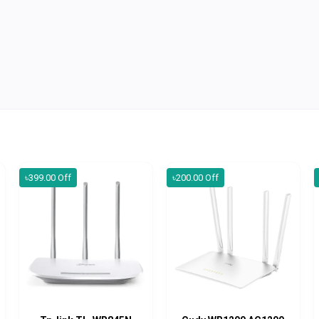
৳399.00 Off
৳200.00 Off