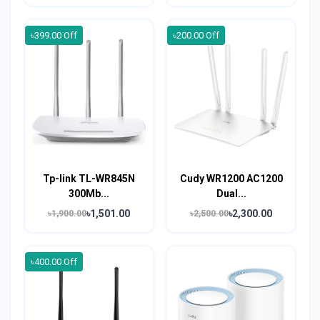
৳399.00 Off
৳200.00 Off
Tp-link TL-WR845N
Cudy WR1200 AC1200
300Mb...
Dual...
৳1,501.00
৳2,300.00
৳1,900.00
৳2,500.00
৳400.00 Off