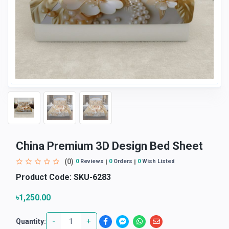
China Premium 3D Design Bed Sheet
(0)
0
Reviews
0
Orders
0
Wish Listed
Product Code:
SKU-6283
৳1,250.00
-
+
Quantity: