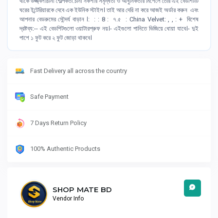
থাকে উজ্জ্বল।চীনা শৈল্পিকতা:চীনা নকশার সমৃদ্ধতা ও আধুনিকতার মিশেলে তৈরি এই বেডশিটটি
ঘরের ইন্টেরিয়ারকে দেবে এক ইউনিক স্টাইল। তাই আর দেরি না করে আজই অর্ডার করুন এবং
আপনার বেডরুমের সৌন্দর্য বাড়ান ।: : : 8 : ৭.৫ : China Velvet: , , : + বিশেষ
দ্রষ্টব্য:-- এই বেডশিটগুলো ওয়াটারপ্রুফ নয়।- এইগুলো পানিতে ভিজিয়ে ধোয়া যাবে।- দুই
পাশে ১ ফুট করে ২ ফুট জোড়া থাকবে।
Fast Delivery all across the country
Safe Payment
7 Days Return Policy
100% Authentic Products
SHOP MATE BD
Vendor Info