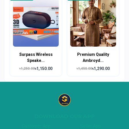
Surpass Wireless
Premium Quality
Speake...
Ambroyd...
৳1,150.00
৳1,290.00
৳1,250.00
৳1,450.00
DOWNLOAD OUR APP
Customer App
Seller App