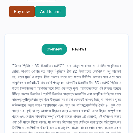
Buy now
Add to cart
Overview
Reviews
""চীনের প্রিমিয়াম 3D ডিজাইন বেডশিট""- ঘরে আনুন আরামের সাথে রঙিন আধুনিকতার
ছোঁয়া! আপনার শোবার ঘরে আনুন প্রিমিয়াম চীনা 3D ডিজাইনের বেডশিট যা শুধু আরামই
নয়, ঘরের সুন্দর্য ও বাড়ায় ।চীনা নকশার সাথে উচ্চ মানের ফিনিশিং আপনার ঘরে এনে দেবে
আধুনিকতার ছোঁয়া।এই চাদরের বিশেষত্ব:m আকর্ষণীয় ডিজাইন:চীনা 3D বেডশিট প্রিমিয়াম
মানের ডিজাইনের যা আপনার ঘরকে দিবে এক নতুন দৃশ্য। আমাদের কাছে এই চাদরের রয়েছে
বিভিন্ন রকমের ডিজাইন । প্রতিটি ডিজাইন অত্যন্ত আকর্ষণীয় এবং আধুনিক স্টাইলের সাথে
সামঞ্জস্যপূর্ণ।প্রিমিয়াম ফ্যাব্রিক:উন্নতমানের চায়না ভেলভেট কাপড়ে তৈরি, যা আপনার ঘুমের
অভিজ্ঞতাকে করবে আরও আরামদায়ক এবং মসৃণ।বড় সাইজ:বেডশিটটির দৈর্ঘ্য ৮ ফুট এবং
প্রস্থ ৭.৫ ফুট, যা বড় আকারের বিছানার জন্য একেবারে পারফেক্ট। এতে বিছানা সম্পূর্ণ ঢাকা
পড়বে এবং দেখাবে আকর্ষণীয়।সম্পূর্ণ সেট:প্যাকেজে থাকছে ১টি বেডশিট, ২টি বালিশের কাভার
এবং ১টি সাইড পিলো কাভার, যা আপনার বিছানার পুরো সেটিংকে করে তুলবে পরিপূর্ণ;চমৎকার
ফিনিশিং যা বেডশিটেকে টেকসই করে এবং মাধুর্যতা বাড়ায়, বারবার ধোয়ার পরও রঙ এবং নকশা