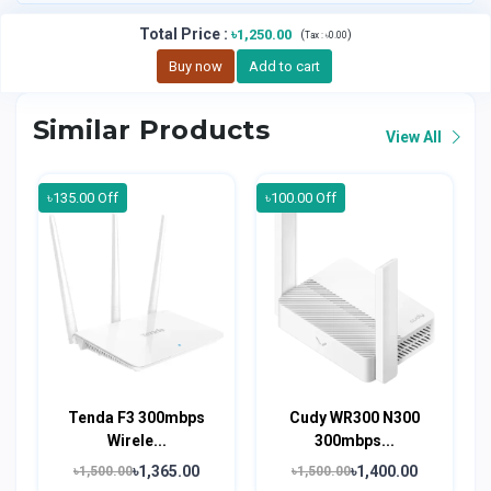
Total Price
:
৳1,250.00
(
)
Tax :
৳0.00
Buy now
Add to cart
Similar Products
View All
৳135.00 Off
৳100.00 Off
Tenda F3 300mbps
Cudy WR300 N300
Wirele...
300mbps...
৳1,365.00
৳1,400.00
৳1,500.00
৳1,500.00