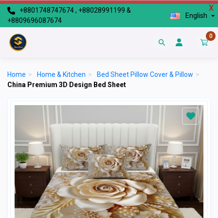
X
+8801748747674 , +88028991199 &
English
+8809696087674
0
Home
>
Home & Kitchen
>
Bed Sheet Pillow Cover & Pillow
>
China Premium 3D Design Bed Sheet