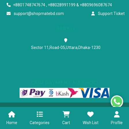
+8801748747674 , +88028991199 & +8809696087674
support@shopmatebd.com
Support Ticket
Address
Sector 11,Road-05,Uttara,Dhaka-1230
OUR PAYMENT METHOD
Powered & Maintained by N.I.Biz Soft
Terms & Conditions
Privacy Policy
Home
Categories
Cart
Wish List
Profile