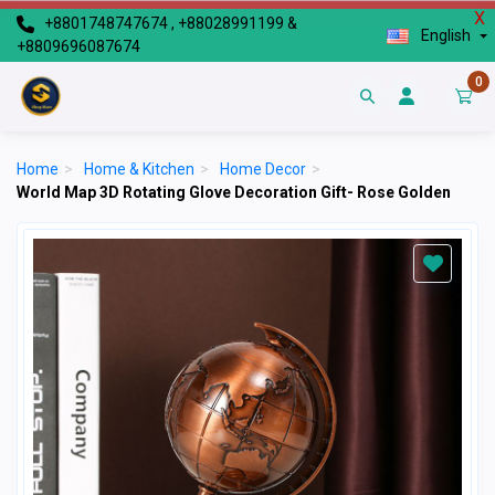
X
+8801748747674 , +88028991199 &
English
+8809696087674
0
Home
>
Home & Kitchen
>
Home Decor
>
World Map 3D Rotating Glove Decoration Gift- Rose Golden