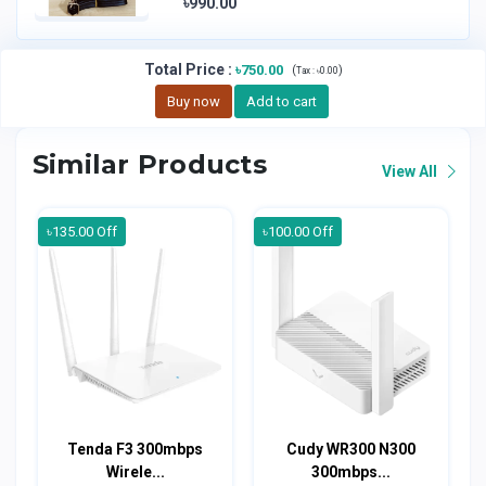
৳990.00
Total Price
:
৳750.00
(
)
Tax :
৳0.00
Buy now
Add to cart
Similar Products
View All
৳135.00 Off
৳100.00 Off
Tenda F3 300mbps
Cudy WR300 N300
Wirele...
300mbps...