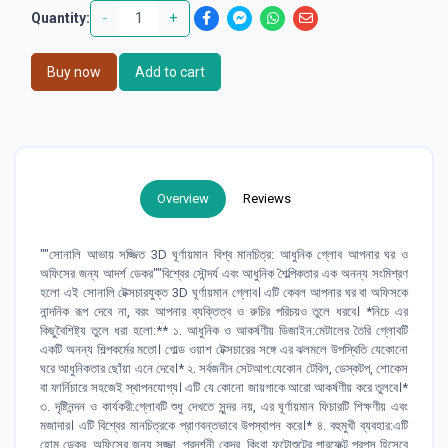
-
+
Quantity:
Buy now
Add to cart
Overview
Reviews
""সোনালি আভায় সজ্জিত 3D ঘূর্ণায়মান বিশ্ব মানচিত্র: আধুনিক গ্লোব আপনার ঘর ও
অফিসের জন্য আদর্শ ডেকর""বিশ্বের সৌন্দর্য এবং আধুনিক শৈল্পিকতার এক অনন্য সংমিশ্রণ
হলো এই সোনালি টেক্সচারযুক্ত 3D ঘূর্ণায়মান গ্লোব। এটি কেবল আপনার ঘর বা অফিসকে
নান্দনিক রূপ দেবে না, বরং আপনার ব্যক্তিত্ব ও রুচির পরিচয়ও তুলে ধরবে। *নিচে এর
কিছুবৈশিষ্ট্য তুলে ধরা হলো:** ১. আধুনিক ও আকর্ষণীয় ডিজাইন:মেটালের তৈরি গ্লোবটি
একটি অনন্য শিল্পকর্মের মতো। গোল্ড ওয়াশ টেক্সচারের সঙ্গে এর ঝলমলে উপস্থিতি যেকোনো
ঘরে আধুনিকতার ছোঁয়া এনে দেবে।* ২. সর্বজনীন সেটআপ:যেকোন টেবিল, ডেস্কটপ, শোকেস
বা ফার্নিচারে সহজেই স্থাপনযোগ্য। এটি যে কোনো জায়গাকে আরো আকর্ষণীয় করে তুলবে।*
৩. দৃষ্টিনন্দন ও কার্যকরী:গ্লোবটি শুধু দেখতে সুন্দর নয়, এর ঘূর্ণায়মান ফিচারটি শিক্ষণীয় এবং
মজাদার। এটি বিশ্বের মানচিত্রকে প্রাণবন্তভাবে উপস্থাপন করে।* ৪. বহুমুখী ব্যবহার:এটি
হোম ডেকর, অফিসের জন্য সজ্জা, প্রদর্শনী কেন্দ্র, কিংবা ফটোশুটের পারফেক্ট প্রপস হিসেবে