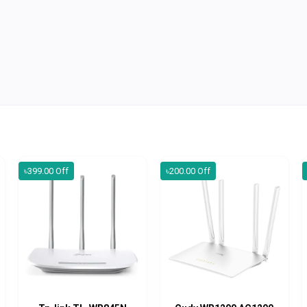
৳399.00 Off
৳200.00 Off