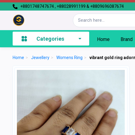
+8801748747674 , +88028991199 & +8809696087674
Categories
Home
Brand
Home
>
Jewellery
>
Womens Ring
>
vibrant gold ring ador