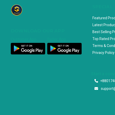
SPECIAL
Featured Pro
Latest Produc
DOWNLOAD OUR APP
Best Selling 
Top Rated Pr
Customer App
Seller App
Terms & Cond
Privacy Policy
Start a con
+880174
support