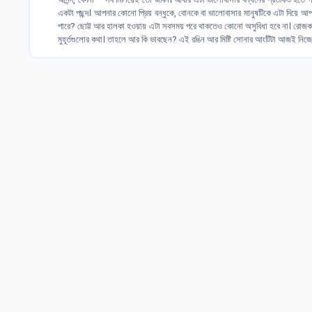
একটা পছন্দ। আপনার কোনো প্রিয় বন্ধুকে, বোনকে বা ভালোবাসার মানুষটিকে এটা দিয়ে আপন
পারে? ছোট্ট আর হালকা হওয়ায় এটা সবসময় পরে থাকতেও কোনো অসুবিধা হবে না। রোজকার
মুহূর্তগুলোর কথা। তাহলে আর কি ভাবছেন? এই রঙিন আর মিষ্টি সোনার আংটিটা আজই নিজে