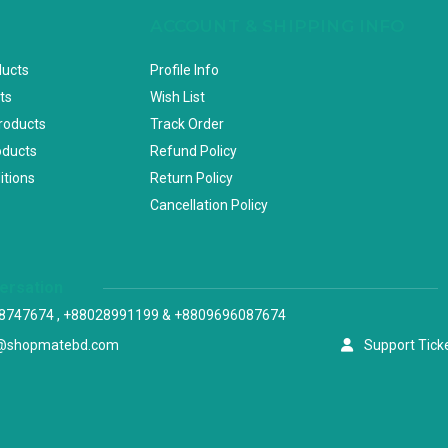
ACCOUNT & SHIPPING INFO
ducts
Profile Info
ts
Wish List
Products
Track Order
oducts
Refund Policy
itions
Return Policy
Cancellation Policy
versation
8747674 , +88028991199 & +8809696087674
@shopmatebd.com
Support Tick