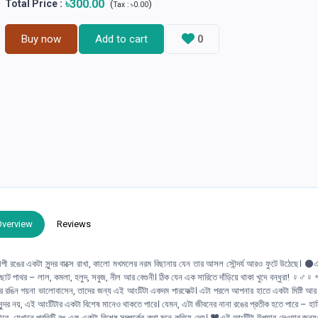
৳300.00
Total Price
:
(
)
Tax :
৳0.00
Buy now
Add to cart
0
Overview
Reviews
াপী রঙের একটা সুন্দর বাক্সে রাখা, কালো মখমলের নরম বিছানায় যেন তার আসল সৌন্দর্য আরও ফুটে উঠেছে। ⚫
াথর – লাল, কমলা, হলুদ, সবুজ, নীল আর বেগুনী। ঠিক যেন এক সারিতে দাঁড়িয়ে থাকা খুদে বন্ধুরা! ‍♀️‍♂️‍♀️ প
িন গয়না ভালোবাসেন, তাদের জন্য এই আংটিটা একদম পারফেক্ট। এটা পরলে আপনার হাতে একটা মিষ্টি আর 
দর নয়, এই আংটিটার একটা বিশেষ মানেও থাকতে পারে। যেমন, এটা জীবনের নানা রঙের প্রতীক হতে পারে – হাসি
ে, যেখানে প্রতিটি রঙ এক একটা বিশেষ সম্পর্কের কথা মনে করিয়ে দেয়। ❤️এই আংটিটা উপহার দেওয়ার জন্যও খ