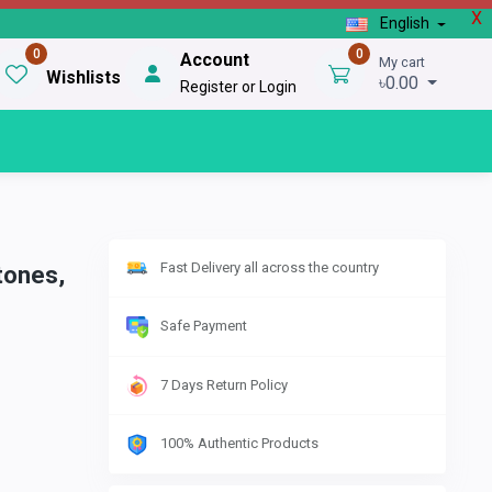
X
English
0
0
Account
My cart
Wishlists
৳0.00
Register or Login
Fast Delivery all across the country
tones,
Safe Payment
7 Days Return Policy
100% Authentic Products