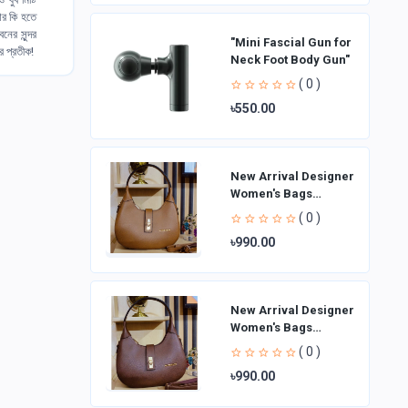
আর কি হতে
ের সুন্দর
"Mini Fascial Gun for
 প্রতীক!
Neck Foot Body Gun"
( 0 )
৳550.00
New Arrival Designer
Women′s Bags
Fashion Curved
( 0 )
design Handbags
৳990.00
Shoulder Bag La
New Arrival Designer
Women′s Bags
Fashion Curved
( 0 )
design Handbags
৳990.00
Shoulder Bag La