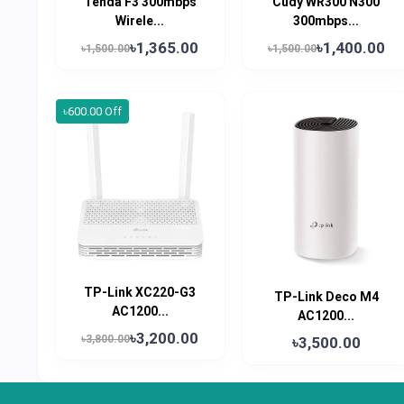
Tenda F3 300mbps
Cudy WR300 N300
Wirele...
300mbps...
৳1,365.00
৳1,400.00
৳1,500.00
৳1,500.00
৳600.00 Off
TP-Link XC220-G3
TP-Link Deco M4
AC1200...
AC1200...
৳3,200.00
৳3,800.00
৳3,500.00