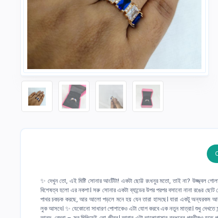
✨ দেখুন তো, এই মিষ্টি সোনার আংটিটা! একটা ছোট্ট রংধনুর মতো, তাই না? উজ্জ্বল গোল
বিশেষত্ব হলো এর নকশা। সরু সোনার একটা ব্যান্ডের উপর পরপর বসানো নানা রঙের ছোট ছোট প
পাথর চকচক করছে, আর আলো পড়লে মনে হয় যেন তারা হাসছে। যারা একটু অন্যরকম আর রঙ
লুক আসবে। ✨ যেকোনো সাধারণ পোশাকেও এটা যোগ করবে এক নতুন মাত্রা। শুধু দেখতে সুন্
আনন্দ, বেদনা – সব মিলিয়েই তো জীবন। আবার এটা ভালোবাসার বন্ধনের প্রতীকও হতে পার