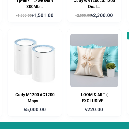
Tp-link TL-WR845N
Cudy WR1200 AC1200
300Mb...
Dual...
৳1,501.00
৳2,300.00
৳1,900.00
৳2,500.00
Cudy M1200 AC1200
LOOM & ART (
Mbps...
EXCLUSIVE...
৳5,000.00
৳220.00