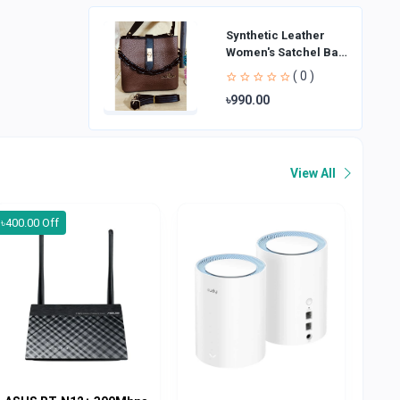
Synthetic Leather
Women's Satchel Bag
| Ladies Purse
( 0 )
Handbag | Handheld
৳990.00
Bag | Sl
View All
৳400.00 Off