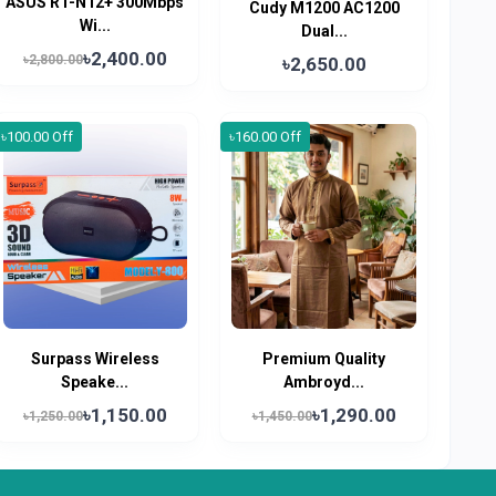
ASUS RT-N12+ 300Mbps
Cudy M1200 AC1200
Wi...
Dual...
৳2,400.00
৳2,800.00
৳2,650.00
৳100.00 Off
৳160.00 Off
Surpass Wireless
Premium Quality
Speake...
Ambroyd...
৳1,150.00
৳1,290.00
৳1,250.00
৳1,450.00