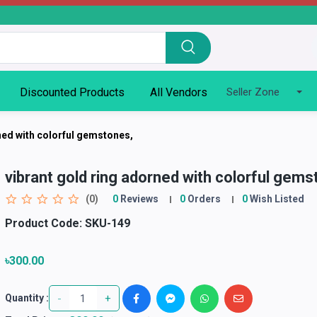
Discounted Products
All Vendors
Seller Zone
ned with colorful gemstones,
vibrant gold ring adorned with colorful gems
(0)
0
Reviews
0
Orders
0
Wish Listed
Product Code:
SKU-149
৳300.00
-
+
Quantity :