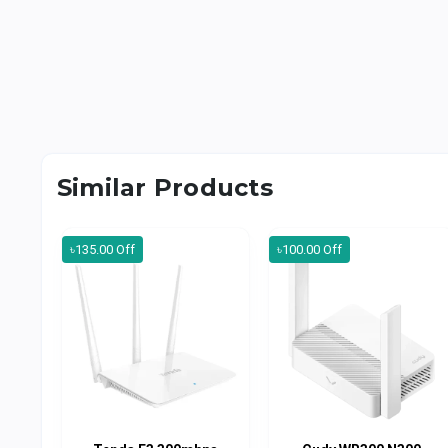
Similar Products
৳135.00 Off
৳100.00 Off