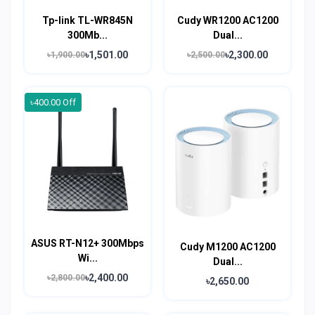
Tp-link TL-WR845N
Cudy WR1200 AC1200
300Mb...
Dual...
৳1,501.00
৳2,300.00
৳1,900.00
৳2,500.00
৳400.00 Off
ASUS RT-N12+ 300Mbps
Cudy M1200 AC1200
Wi...
Dual...
৳2,400.00
৳2,800.00
৳2,650.00