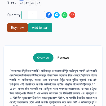
Size :
40
42
44
46
-
+
Quantity:
Buy now
Add to cart
Overview
Reviews
"মহাসাগরের প্রিমিয়াম পাঞ্জাবি": আভিজাত্য ও আরামের নিখুঁত সংমিশ্রণ! আপনি এই পাঞ্জাবি
কেন কিনবেন?আপনার স্টাইলকে নতুন মাত্রা দিতে মহাসাগর নিয়ে এসেছে প্রিমিয়াম মানের
পাঞ্জাবি, যা আভিজাত্য, আরাম, এবং ফ্যাশনকে নিখুঁত ভাবে ফুটিয়ে তুলবে। এবং এই
দুর্গাপূজায় এই পাঞ্জাবি হবে আপনার অভিজাত্যের প্রতীক। পাঞ্জাবির বিশেষ বৈশিষ্ট্যসমূহ:* 1.
১০০% আসল কটন আমদানি করা ফেব্রিক: পরতে অত্যন্ত আরামদায়ক, যা গরম ও ঠান্ডা
উভয় আবহাওয়ায় উপযোগী। এর গুণমান আপনাকে দেয় দীর্ঘস্থায়ী ব্যবহার এবং স্নিগ্ধতা।*
2. স্টাইলিশ হ্যান্ডকাফ ডিজাইন: হাতে হ্যান্ডকাফ স্টাইল, যা পাঞ্জাবির চিরাচরিত ধারাকে ধরে
রেখেই আধুনিকতার ছোঁয়া দেয়। আপনার ব্যক্তিত্বকে করে আরও স্মার্ট ও আভিজাত্যপূর্ণ।*