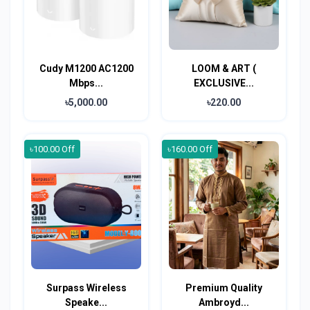
Cudy M1200 AC1200
LOOM & ART (
Mbps...
EXCLUSIVE...
৳5,000.00
৳220.00
৳100.00 Off
৳160.00 Off
Surpass Wireless
Premium Quality
Speake...
Ambroyd...