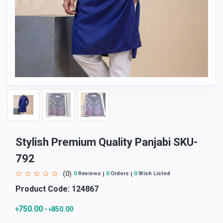
Stylish Premium Quality Panjabi SKU-
792
(0)
0
Reviews
0
Orders
0
Wish Listed
Product Code:
124867
৳750.00
-
৳850.00