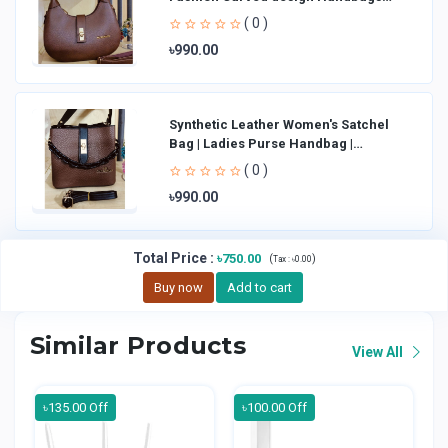
Shoulder Bag La
( 0 )
৳990.00
Synthetic Leather Women's Satchel
Bag | Ladies Purse Handbag |
Handheld Bag | Sl
( 0 )
৳990.00
Total Price
:
৳750.00
(
)
Tax :
৳0.00
Buy now
Add to cart
Similar Products
View All
৳135.00 Off
৳100.00 Off