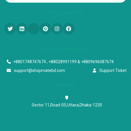
FOLLOW US
Start a conversation
+8801748747674 , +88028991199 & +8809696087674
support@shopmatebd.com
Support Ticket
Address
Sector 11,Road-05,Uttara,Dhaka-1230