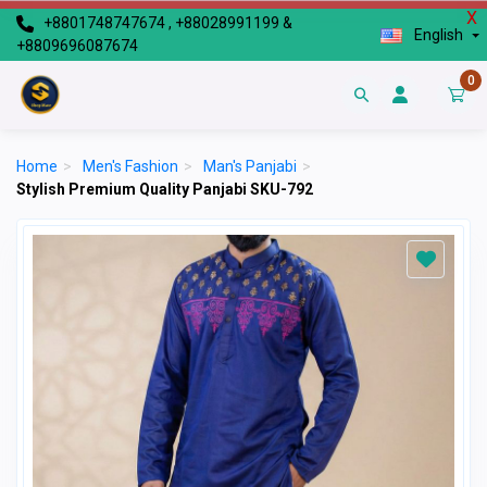
X
+8801748747674 , +88028991199 &
English
+8809696087674
0
Home
>
Men's Fashion
>
Man's Panjabi
>
Stylish Premium Quality Panjabi SKU-792