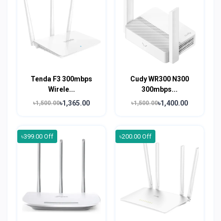
Tenda F3 300mbps
Cudy WR300 N300
Wirele...
300mbps...
৳1,365.00
৳1,400.00
৳1,500.00
৳1,500.00
৳399.00 Off
৳200.00 Off