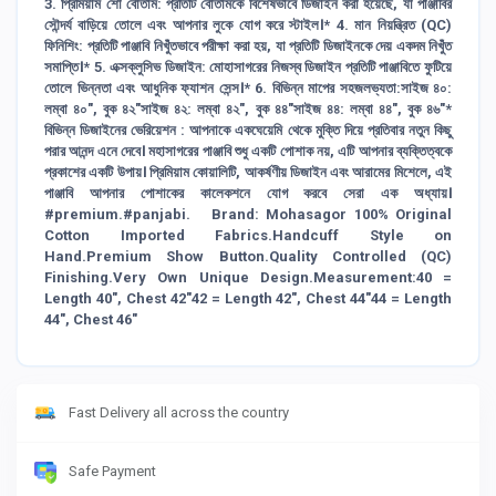
3. প্রিমিয়াম শো বোতাম: প্রতিটি বোতামকে বিশেষভাবে ডিজাইন করা হয়েছে, যা পাঞ্জাবির
সৌন্দর্য বাড়িয়ে তোলে এবং আপনার লুকে যোগ করে স্টাইল।* 4. মান নিয়ন্ত্রিত (QC)
ফিনিশিং: প্রতিটি পাঞ্জাবি নিখুঁতভাবে পরীক্ষা করা হয়, যা প্রতিটি ডিজাইনকে দেয় একদম নিখুঁত
সমাপ্তি।* 5. এক্সক্লুসিভ ডিজাইন: মোহাসাগরের নিজস্ব ডিজাইন প্রতিটি পাঞ্জাবিতে ফুটিয়ে
তোলে ভিন্নতা এবং আধুনিক ফ্যাশন সেন্স।* 6. বিভিন্ন মাপের সহজলভ্যতা:সাইজ ৪০:
লম্বা ৪০″, বুক ৪২″সাইজ ৪২: লম্বা ৪২″, বুক ৪৪″সাইজ ৪৪: লম্বা ৪৪″, বুক ৪৬″*
বিভিন্ন ডিজাইনের ভেরিয়েশন : আপনাকে একঘেয়েমি থেকে মুক্তি দিয়ে প্রতিবার নতুন কিছু
পরার আনন্দ এনে দেবে। মহাসাগরের পাঞ্জাবি শুধু একটি পোশাক নয়, এটি আপনার ব্যক্তিত্বকে
প্রকাশের একটি উপায়। প্রিমিয়াম কোয়ালিটি, আকর্ষণীয় ডিজাইন এবং আরামের মিশেলে, এই
পাঞ্জাবি আপনার পোশাকের কালেকশনে যোগ করবে সেরা এক অধ্যায়।
#premium.#panjabi. Brand: Mohasagor 100% Original
Cotton Imported Fabrics.Handcuff Style on
Hand.Premium Show Button.Quality Controlled (QC)
Finishing.Very Own Unique Design.Measurement:40 =
Length 40″, Chest 42″42 = Length 42″, Chest 44″44 = Length
44″, Chest 46″
Fast Delivery all across the country
Safe Payment