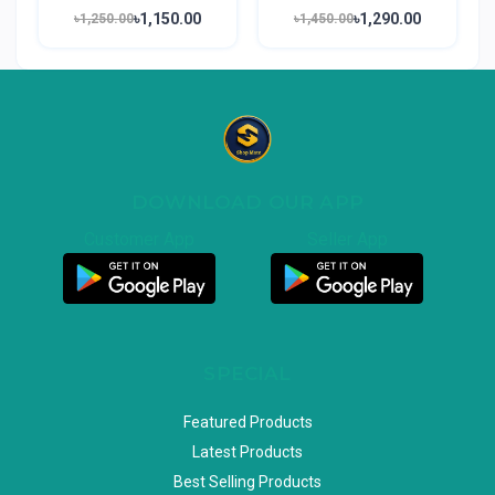
৳1,150.00
৳1,290.00
৳1,250.00
৳1,450.00
DOWNLOAD OUR APP
Customer App
Seller App
SPECIAL
Featured Products
Latest Products
Best Selling Products