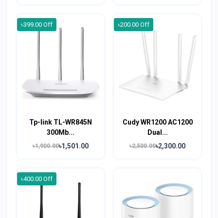
৳399.00 Off
৳200.00 Off
Tp-link TL-WR845N
Cudy WR1200 AC1200
300Mb...
Dual...
৳1,501.00
৳2,300.00
৳1,900.00
৳2,500.00
৳400.00 Off