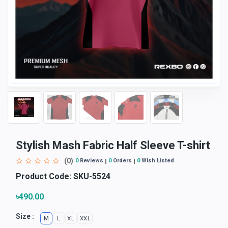
Stylish Mash Fabric Half Sleeve T-shirt
(0)
0
Reviews
0
Orders
0
Wish Listed
Product Code:
SKU-5524
৳490.00
Size :
M
L
XL
XXL