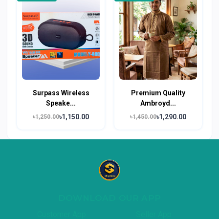
Surpass Wireless
Premium Quality
Speake...
Ambroyd...
৳1,150.00
৳1,290.00
৳1,250.00
৳1,450.00
DOWNLOAD OUR APP
Customer App
Seller App