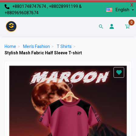
X
+8801748747674 , +88028991199 &
English
+8809696087674
0
Home
>
Men's Fashion
>
T Shirts
>
Stylish Mash Fabric Half Sleeve T-shirt