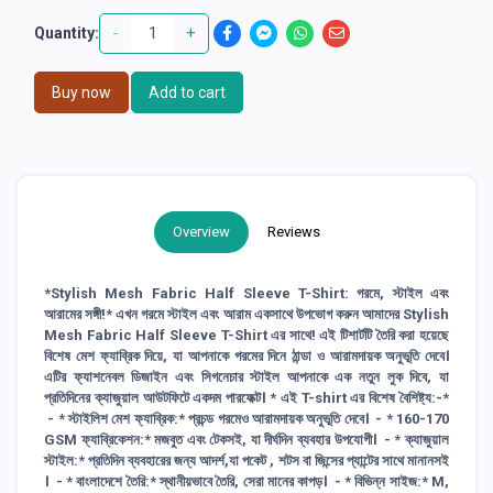
-
+
Quantity:
Buy now
Add to cart
Overview
Reviews
*Stylish Mesh Fabric Half Sleeve T-Shirt: গরমে, স্টাইল এবং
আরামের সঙ্গী!* এখন গরমে স্টাইল এবং আরাম একসাথে উপভোগ করুন আমাদের Stylish
Mesh Fabric Half Sleeve T-Shirt এর সাথে! এই টিশার্টটি তৈরি করা হয়েছে
বিশেষ মেশ ফ্যাব্রিক দিয়ে, যা আপনাকে গরমের দিনে ঠান্ডা ও আরামদায়ক অনুভূতি দেবে।
এটির ফ্যাশনেবল ডিজাইন এবং সিগনেচার স্টাইল আপনাকে এক নতুন লুক দিবে, যা
প্রতিদিনের ক্যাজুয়াল আউটফিটে একদম পারফেক্ট। * এই T-shirt এর বিশেষ বৈশিষ্ট্য:-*
- * স্টাইলিশ মেশ ফ্যাব্রিক:* প্রচন্ড গরমেও আরামদায়ক অনুভূতি দেবে। - * 160-170
GSM ফ্যাব্রিকেশন:* মজবুত এবং টেকসই, যা দীর্ঘদিন ব্যবহার উপযোগী। - * ক্যাজুয়াল
স্টাইল:* প্রতিদিন ব্যবহারের জন্য আদর্শ,যা পকেট , শটস বা জিন্সের প্যান্টের সাথে মানানসই
। - * বাংলাদেশে তৈরি:* স্থানীয়ভাবে তৈরি, সেরা মানের কাপড়। - * বিভিন্ন সাইজ:* M,