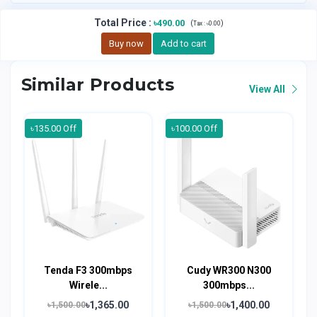
Total Price
:
৳490.00
(
)
Tax :
৳0.00
Buy now
Add to cart
Similar Products
View All
৳135.00 Off
৳100.00 Off
Tenda F3 300mbps
Cudy WR300 N300
Wirele...
300mbps...
৳1,365.00
৳1,400.00
৳1,500.00
৳1,500.00