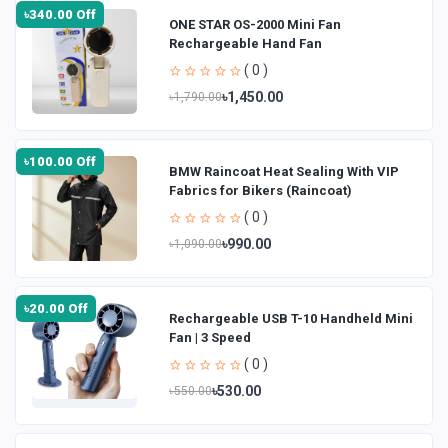
৳340.00 Off
ONE STAR OS-2000 Mini Fan
Rechargeable Hand Fan
( 0 )
৳1,450.00
৳1,790.00
৳100.00 Off
BMW Raincoat Heat Sealing With VIP
Fabrics for Bikers (Raincoat)
( 0 )
৳990.00
৳1,090.00
৳20.00 Off
Rechargeable USB T-10 Handheld Mini
Fan | 3 Speed
( 0 )
৳530.00
৳550.00