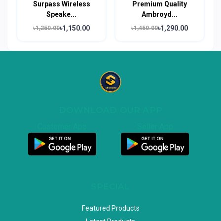
Surpass Wireless
Premium Quality
Speake...
Ambroyd...
৳1,150.00
৳1,290.00
৳1,250.00
৳1,450.00
DOWNLOAD OUR APP
Customer App
Seller App
SPECIAL
Featured Products