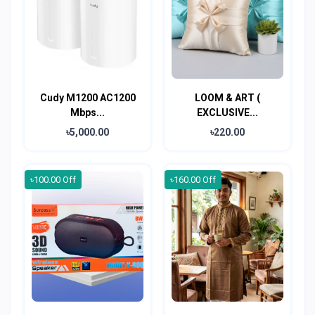
Cudy M1200 AC1200
LOOM & ART (
Mbps...
EXCLUSIVE...
৳5,000.00
৳220.00
৳100.00 Off
৳160.00 Off