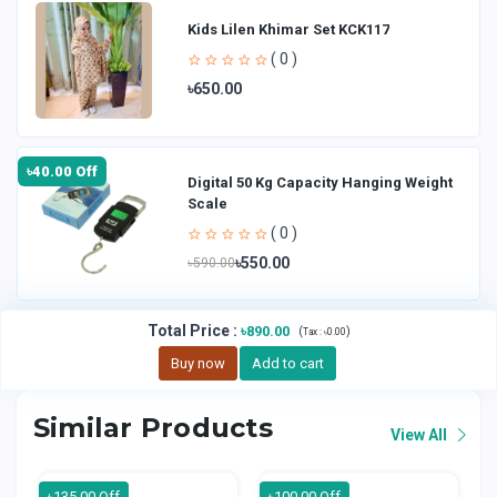
Kids Lilen Khimar Set KCK117
( 0 )
৳650.00
৳40.00 Off
Digital 50 Kg Capacity Hanging Weight
Scale
( 0 )
৳550.00
৳590.00
Total Price
:
৳890.00
(
)
Tax :
৳0.00
Buy now
Add to cart
Similar Products
View All
৳135.00 Off
৳100.00 Off