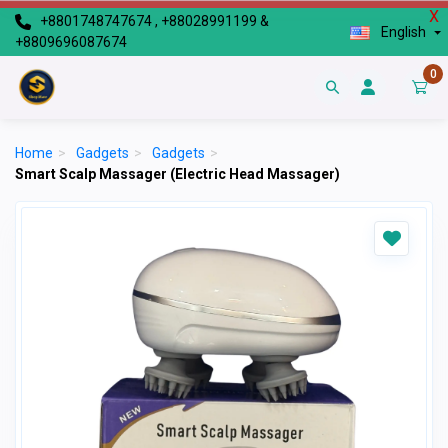
X
+8801748747674 , +88028991199 &
English
+8809696087674
0
Home
>
Gadgets
>
Gadgets
>
Smart Scalp Massager (Electric Head Massager)