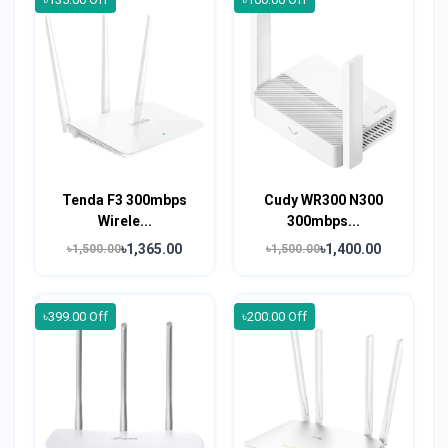
Tenda F3 300mbps
Cudy WR300 N300
Wirele...
300mbps...
৳1,365.00
৳1,400.00
৳1,500.00
৳1,500.00
৳399.00 Off
৳200.00 Off