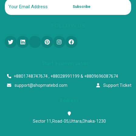
Subscribe
FOLLOW US
Start a conversation
+8801748747674 , +88028991199 & +8809696087674
support@shopmatebd.com
Support Ticket
Address
Sector 11,Road-05,Uttara,Dhaka-1230