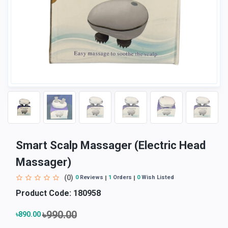
Smart Scalp Massager (Electric Head
Massager)
(0)
0
Reviews
1
Orders
0
Wish Listed
Product Code:
180958
৳990.00
৳890.00