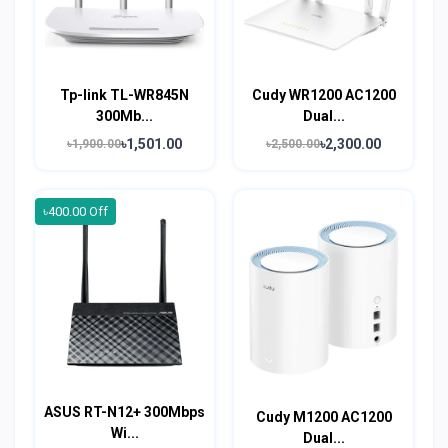
Tp-link TL-WR845N
Cudy WR1200 AC1200
300Mb...
Dual...
৳1,501.00
৳2,300.00
৳1,900.00
৳2,500.00
৳400.00 Off
ASUS RT-N12+ 300Mbps
Cudy M1200 AC1200
Wi...
Dual...