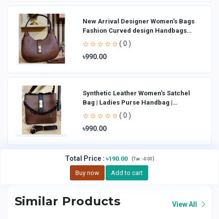
New Arrival Designer Women′s Bags
Fashion Curved design Handbags
Shoulder Bag La
( 0 )
৳990.00
Synthetic Leather Women's Satchel
Bag | Ladies Purse Handbag |
Handheld Bag | Sl
( 0 )
৳990.00
Total Price
:
৳190.00
(
)
Tax :
৳0.00
Buy now
Add to cart
Similar Products
View All