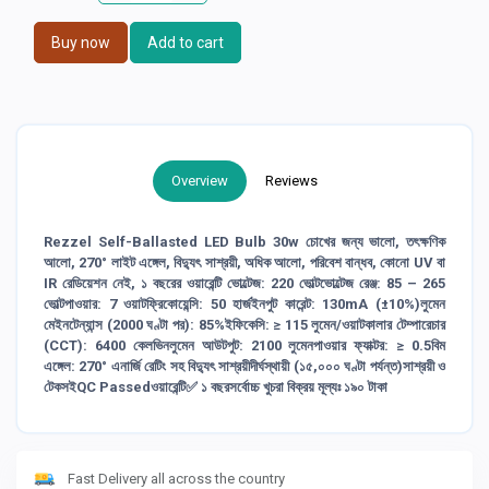
Buy now
Add to cart
Overview
Reviews
Rezzel Self-Ballasted LED Bulb 30w চোখের জন্য ভালো, তৎক্ষণিক
আলো, 270° লাইট এঙ্গেল, বিদ্যুৎ সাশ্রয়ী, অধিক আলো, পরিবেশ বান্ধব, কোনো UV বা
IR রেডিয়েশন নেই, ১ বছরের ওয়ারেন্টি ভোল্টেজ: 220 ভোল্টভোল্টেজ রেঞ্জ: 85 – 265
ভোল্টপাওয়ার: 7 ওয়াটফ্রিকোয়েন্সি: 50 হার্জইনপুট কারেন্ট: 130mA (±10%)লুমেন
মেইনটেন্যান্স (2000 ঘণ্টা পর): 85%ইফিকেসি: ≥ 115 লুমেন/ওয়াটকালার টেম্পারেচার
(CCT): 6400 কেলভিনলুমেন আউটপুট: 2100 লুমেনপাওয়ার ফ্যাক্টর: ≥ 0.5বিম
এঙ্গেল: 270° এনার্জি রেটিং সহ বিদ্যুৎ সাশ্রয়ীদীর্ঘস্থায়ী (১৫,০০০ ঘণ্টা পর্যন্ত)সাশ্রয়ী ও
টেকসইQC Passedওয়ারেন্টি✅ ১ বছরসর্বোচ্চ খুচরা বিক্রয় মূল্যঃ ১৯০ টাকা
Fast Delivery all across the country