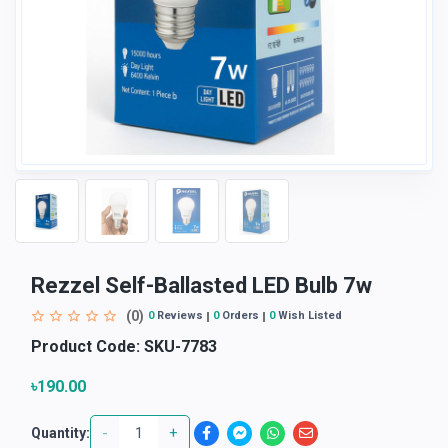
Rezzel Self-Ballasted LED Bulb 7w
(0)
0
Reviews
0
Orders
0
Wish Listed
Product Code:
SKU-7783
৳190.00
-
+
Quantity: