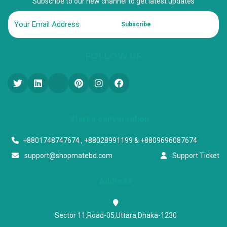
Subscribe to our new channel to get latest updates
Subscribe
FOLLOW US
Start a conversation
+8801748747674 , +88028991199 & +8809696087674
support@shopmatebd.com
Support Ticket
Address
Sector 11,Road-05,Uttara,Dhaka-1230