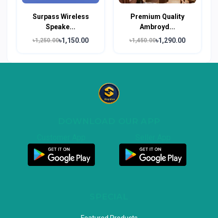
Surpass Wireless
Premium Quality
Speake...
Ambroyd...
৳1,150.00
৳1,290.00
৳1,250.00
৳1,450.00
DOWNLOAD OUR APP
Customer App
Seller App
SPECIAL
Featured Products