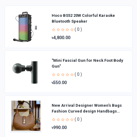
Hoco BS52 20W Colorful Karaoke
Bluetooth Speaker
( 0 )
৳4,800.00
"Mini Fascial Gun for Neck Foot Body
Gun"
( 0 )
৳550.00
New Arrival Designer Women′s Bags
Fashion Curved design Handbags
Shoulder Bag La
( 0 )
৳990.00