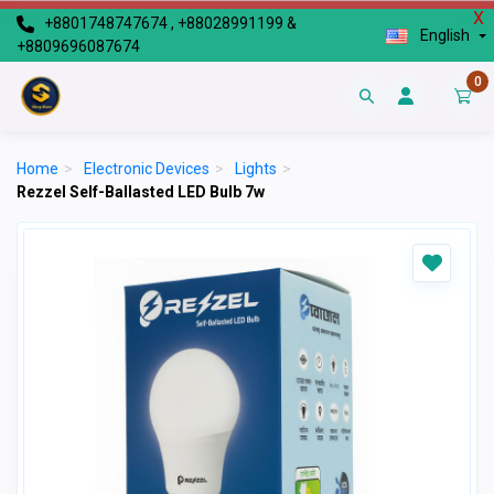
X
+8801748747674 , +88028991199 &
English
+8809696087674
0
Home
>
Electronic Devices
>
Lights
>
Rezzel Self-Ballasted LED Bulb 7w