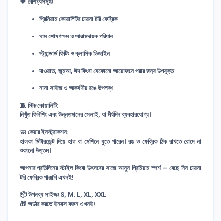
🔶
বৈশিষ্ট্যসমূহঃ
প্রিমিয়াম কোয়ালিটির চায়না টরি ফেব্রিক
ঘাম শোষণক্ষম ও আরামদায়ক পরিধান
স্ট্যান্ডার্ড ফিটিং ও ক্লাসিক ডিজাইন
দাওয়াত, জুমআ, ঈদ কিংবা যেকোনো আয়োজনে পরার জন্য উপযুক্ত
নানা সাইজ ও আকর্ষণীয় রঙে উপলব্ধ
🧵
স্টিচ কোয়ালিটি:
নিখুঁত ফিনিশিং এবং উন্নতমানের সেলাই, যা দীর্ঘদিন ব্যবহারযোগ্য।
🧼
কেয়ার ইনস্ট্রাকশন:
হালকা ডিটারজেন্ট দিয়ে হাত বা মেশিনে ধুতে পারেন। রঙ ও ফেব্রিক ঠিক রাখতে রোদে না
শুকানো উত্তম।
আপনার প্রতিদিনের স্টাইল কিংবা উৎসবের সাজে আনুন প্রিমিয়াম স্পর্শ – বেছে নিন চায়না
টরি ফেব্রিক পাঞ্জাবি এখনই!
📦 উপলব্ধ সাইজঃ S, M, L, XL, XXL
🎁 অর্ডার করতে ইনবক্স করুন এখনই!