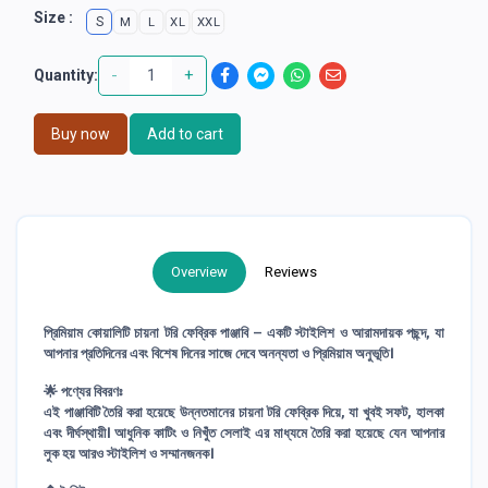
Size :
S
M
L
XL
XXL
-
+
Quantity:
Buy now
Add to cart
Overview
Reviews
প্রিমিয়াম কোয়ালিটি চায়না টরি ফেব্রিক পাঞ্জাবি – একটি স্টাইলিশ ও আরামদায়ক পছন্দ, যা
আপনার প্রতিদিনের এবং বিশেষ দিনের সাজে দেবে অনন্যতা ও প্রিমিয়াম অনুভূতি।
🌟
পণ্যের বিবরণঃ
এই পাঞ্জাবিটি তৈরি করা হয়েছে উন্নতমানের
চায়না টরি ফেব্রিক
দিয়ে, যা খুবই সফট, হালকা
এবং দীর্ঘস্থায়ী। আধুনিক কাটিং ও নিখুঁত সেলাই এর মাধ্যমে তৈরি করা হয়েছে যেন আপনার
লুক হয় আরও স্টাইলিশ ও সম্মানজনক।