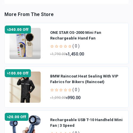
More From The Store
৳340.00 Off
ONE STAR OS-2000 Mini Fan
Rechargeable Hand Fan
( 0 )
৳1,450.00
৳1,790.00
৳100.00 Off
BMW Raincoat Heat Sealing With VIP
Fabrics for Bikers (Raincoat)
( 0 )
৳990.00
৳1,090.00
৳20.00 Off
Rechargeable USB T-10 Handheld Mini
Fan | 3 Speed