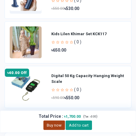
( 0 )
৳530.00
৳550.00
Kids Lilen Khimar Set KCK117
( 0 )
৳650.00
৳40.00 Off
Digital 50 Kg Capacity Hanging Weight
Scale
( 0 )
৳550.00
৳590.00
Total Price
:
৳1,700.00
(
)
Tax :
৳0.00
Buy now
Add to cart