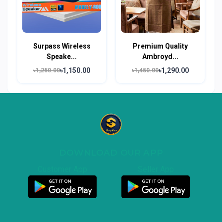
Surpass Wireless
Premium Quality
Speake...
Ambroyd...
৳1,150.00
৳1,290.00
৳1,250.00
৳1,450.00
DOWNLOAD OUR APP
Customer App
Seller App