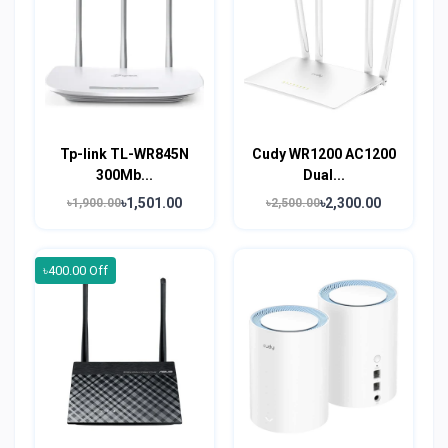
Tp-link TL-WR845N
Cudy WR1200 AC1200
300Mb...
Dual...
৳1,501.00
৳2,300.00
৳1,900.00
৳2,500.00
৳400.00 Off