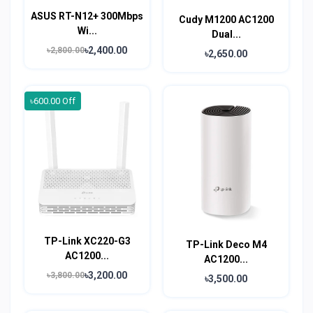
ASUS RT-N12+ 300Mbps
Cudy M1200 AC1200
Wi...
Dual...
৳2,400.00
৳2,800.00
৳2,650.00
৳600.00 Off
TP-Link XC220-G3
TP-Link Deco M4
AC1200...
AC1200...
৳3,200.00
৳3,800.00
৳3,500.00