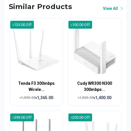
Similar Products
View All
৳135.00 Off
৳100.00 Off
Tenda F3 300mbps
Cudy WR300 N300
Wirele...
300mbps...
৳1,365.00
৳1,400.00
৳1,500.00
৳1,500.00
৳399.00 Off
৳200.00 Off