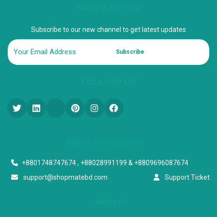
NEWSLETTER
Subscribe to our new channel to get latest updates
Subscribe
FOLLOW US
Start a conversation
+8801748747674 , +88028991199 & +8809696087674
support@shopmatebd.com
Support Ticket
Address