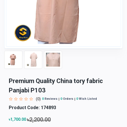
Premium Quality China tory fabric
Panjabi P103
(0)
0
Reviews
0
Orders
0
Wish Listed
Product Code:
174893
৳2,200.00
৳1,700.00