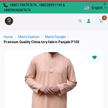
X
+8801748747674 , +88028991199 &
English
+8809696087674
0
Home
>
Men's Fashion
>
Man's Panjabi
>
Premium Quality China tory fabric Panjabi P103