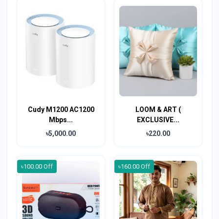
Cudy M1200 AC1200
LOOM & ART (
Mbps...
EXCLUSIVE...
৳5,000.00
৳220.00
৳100.00 Off
৳160.00 Off