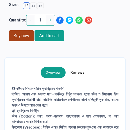
Size :
42
44
46
-
+
Quantity:
Buy now
Add to cart
Overview
Reviews
👕 কটন ও বিসকোস মিক্স ফ্যাব্রিকের পাঞ্জাবি
স্টাইল, আরাম এবং গুণগত মান—সবকিছুর নিখুঁত সমন্বয় হলো কটন ও বিসকোস মিক্স
ফ্যাব্রিকের পাঞ্জাবি। যারা সারাদিন আরামদায়ক পোশাকের সাথে এলিগেন্ট লুক চান, তাদের
জন্য এটি হতে পারে সেরা পছন্দ।
🌿 ফ্যাব্রিকের বৈশিষ্ট্য
কটন (Cotton): নরম, শ্বাস-প্রশ্বাস গ্রহণযোগ্য ও ঘাম শোষণক্ষম, যা গরম
আবহাওয়ায় আরাম নিশ্চিত করে।
বিসকোস (Viscose): সিল্কি ও স্মুথ ফিনিশ, হালকা চকচকে লুক দেয় এবং কাপড়কে করে