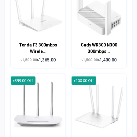
Tenda F3 300mbps
Cudy WR300 N300
Wirele...
300mbps...
৳1,365.00
৳1,400.00
৳1,500.00
৳1,500.00
৳399.00 Off
৳200.00 Off