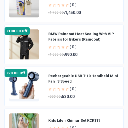
( 0 )
৳1,450.00
৳1,790.00
৳100.00 Off
BMW Raincoat Heat Sealing With VIP
Fabrics for Bikers (Raincoat)
( 0 )
৳990.00
৳1,090.00
৳20.00 Off
Rechargeable USB T-10 Handheld Mini
Fan | 3 Speed
( 0 )
৳530.00
৳550.00
Kids Lilen Khimar Set KCK117