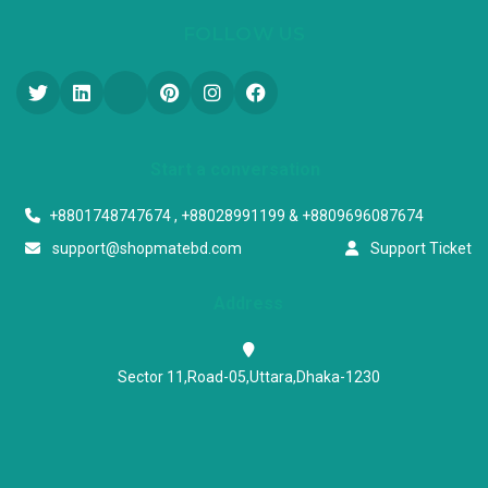
FOLLOW US
Start a conversation
+8801748747674 , +88028991199 & +8809696087674
support@shopmatebd.com
Support Ticket
Address
Sector 11,Road-05,Uttara,Dhaka-1230