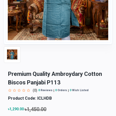
Premium Quality Ambroydary Cotton
Biscos Panjabi P113
(0)
0
Reviews
0
Orders
0
Wish Listed
Product Code:
ICLHDB
৳1,450.00
৳1,290.00