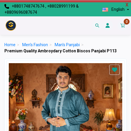
X
+8801748747674 , +88028991199 &
English
+8809696087674
0
Home
>
Men's Fashion
>
Man's Panjabi
>
Premium Quality Ambroydary Cotton Biscos Panjabi P113