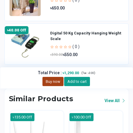
( 0 )
৳650.00
৳40.00 Off
Digital 50 Kg Capacity Hanging Weight
Scale
( 0 )
৳550.00
৳590.00
Total Price
:
৳1,290.00
(
)
Tax :
৳0.00
Buy now
Add to cart
Similar Products
View All
৳135.00 Off
৳100.00 Off