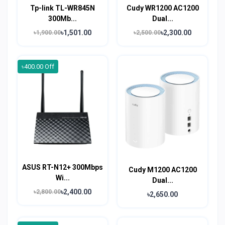
Tp-link TL-WR845N
Cudy WR1200 AC1200
300Mb...
Dual...
৳1,501.00
৳2,300.00
৳1,900.00
৳2,500.00
৳400.00 Off
ASUS RT-N12+ 300Mbps
Cudy M1200 AC1200
Wi...
Dual...
৳2,400.00
৳2,800.00
৳2,650.00