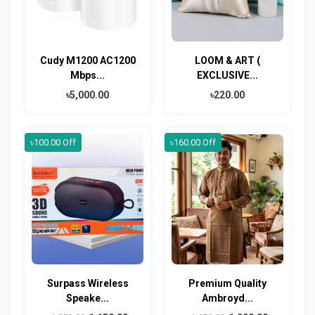
Cudy M1200 AC1200
LOOM & ART (
Mbps...
EXCLUSIVE...
৳5,000.00
৳220.00
৳100.00 Off
৳160.00 Off
Surpass Wireless
Premium Quality
Speake...
Ambroyd...