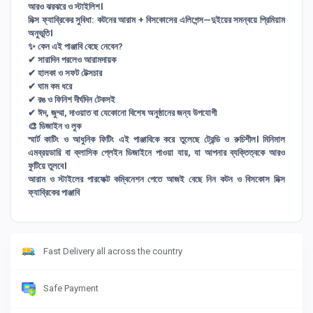
আরও ঝরঝরে ও স্টাইলিশ।
মিক্স ফ্যাব্রিকের সুবিধা: কটনের আরাম + বিসকোসের এলিগেন্স—দুইয়ের সমন্বয়ে প্রিমিয়াম
অনুভূতি।
✨ কেন এই পাঞ্জাবি বেছে নেবেন?
✔ সারাদিন পরলেও আরামদায়ক
✔ হালকা ও সফট টেক্সচার
✔ ঘাম কম ধরে
✔ রঙ ও ফিনিশ দীর্ঘদিন টেকসই
✔ ঈদ, জুম্মা, দাওয়াত বা যেকোনো বিশেষ অনুষ্ঠানের জন্য উপযোগী
🎨 ডিজাইন ও লুক
স্মার্ট কাটিং ও আধুনিক ফিটিং এই পাঞ্জাবিকে করে তুলেছে ট্রেন্ডি ও রুচিশীল। মিনিমাল
এমব্রয়ডারি বা ক্লাসিক প্লেইন ডিজাইনে পাওয়া যায়, যা আপনার ব্যক্তিত্বকে আরও
ফুটিয়ে তুলবে।
আরাম ও স্টাইলের পারফেক্ট কম্বিনেশন পেতে আজই বেছে নিন কটন ও বিসকোস মিক্স
ফ্যাব্রিকের পাঞ্জাবি
Fast Delivery all across the country
Safe Payment