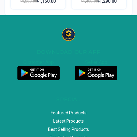
৳1,150.00
৳1,290.00
৳1,250.00
৳1,450.00
DOWNLOAD OUR APP
Customer App
Seller App
SPECIAL
Featured Products
Latest Products
Best Selling Products