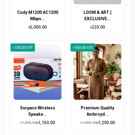
Cudy M1200 AC1200
LOOM & ART (
Mbps...
EXCLUSIVE...
৳5,000.00
৳220.00
৳100.00 Off
৳160.00 Off
Surpass Wireless
Premium Quality
Speake...
Ambroyd...
৳1,150.00
৳1,290.00
৳1,250.00
৳1,450.00