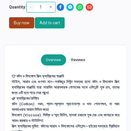
-
+
Quantity:
Buy now
Add to cart
Overview
Reviews
👕 কটন ও বিসকোস মিক্স ফ্যাব্রিকের পাঞ্জাবি
স্টাইল, আরাম এবং গুণগত মান—সবকিছুর নিখুঁত সমন্বয় হলো কটন ও বিসকোস মিক্স
ফ্যাব্রিকের পাঞ্জাবি। যারা সারাদিন আরামদায়ক পোশাকের সাথে এলিগেন্ট লুক চান, তাদের
জন্য এটি হতে পারে সেরা পছন্দ।
🌿 ফ্যাব্রিকের বৈশিষ্ট্য
কটন (Cotton): নরম, শ্বাস-প্রশ্বাস গ্রহণযোগ্য ও ঘাম শোষণক্ষম, যা গরম
আবহাওয়ায় আরাম নিশ্চিত করে।
বিসকোস (Viscose): সিল্কি ও স্মুথ ফিনিশ, হালকা চকচকে লুক দেয় এবং কাপড়কে করে
আরও ঝরঝরে ও স্টাইলিশ।
মিক্স ফ্যাব্রিকের সুবিধা: কটনের আরাম + বিসকোসের এলিগেন্স—দুইয়ের সমন্বয়ে প্রিমিয়াম