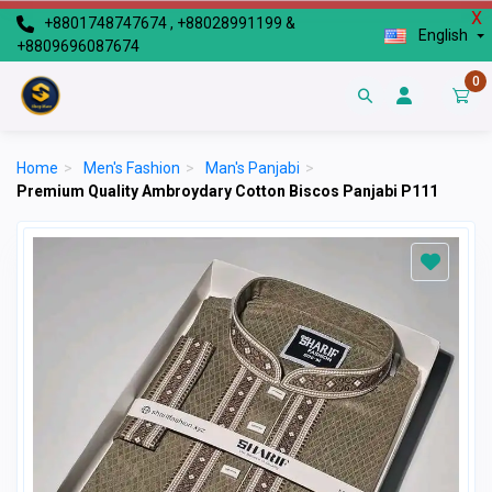
X
+8801748747674 , +88028991199 &
English
+8809696087674
0
Home
>
Men's Fashion
>
Man's Panjabi
>
Premium Quality Ambroydary Cotton Biscos Panjabi P111