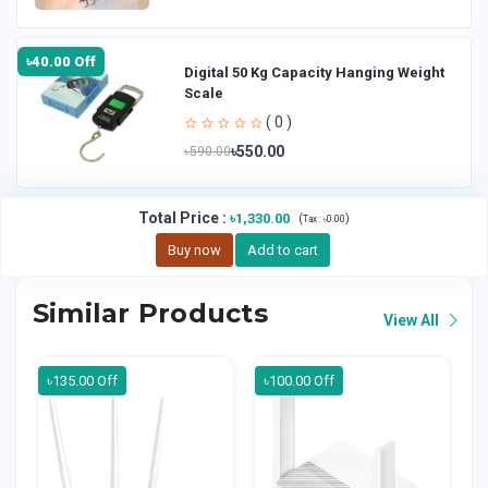
৳40.00 Off
Digital 50 Kg Capacity Hanging Weight
Scale
( 0 )
৳550.00
৳590.00
Total Price
:
৳1,330.00
(
)
Tax :
৳0.00
Buy now
Add to cart
Similar Products
View All
৳135.00 Off
৳100.00 Off