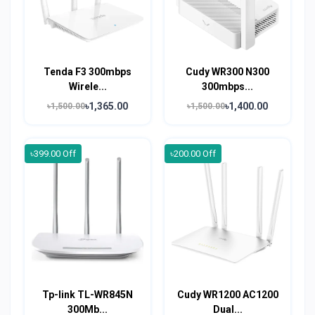
Tenda F3 300mbps
Cudy WR300 N300
Wirele...
300mbps...
৳1,365.00
৳1,400.00
৳1,500.00
৳1,500.00
৳399.00 Off
৳200.00 Off
Tp-link TL-WR845N
Cudy WR1200 AC1200
300Mb...
Dual...