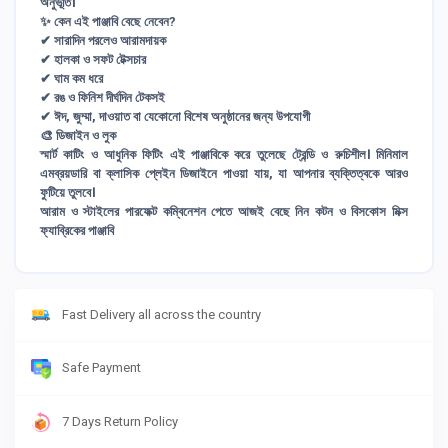
অনুভূতি।
✨ কেন এই পাঞ্জাবি বেছে নেবেন?
✔ সারাদিন পরলেও আরামদায়ক
✔ হালকা ও সফট টেক্সচার
✔ ঘাম কম ধরে
✔ রঙ ও ফিনিশ দীর্ঘদিন টেকসই
✔ ঈদ, জুম্মা, দাওয়াত বা যেকোনো বিশেষ অনুষ্ঠানের জন্য উপযোগী
🎨 ডিজাইন ও লুক
স্মার্ট কাটিং ও আধুনিক ফিটিং এই পাঞ্জাবিকে করে তুলেছে ট্রেন্ডি ও রুচিশীল। মিনিমাল
এমব্রয়ডারি বা ক্লাসিক প্লেইন ডিজাইনে পাওয়া যায়, যা আপনার ব্যক্তিত্বকে আরও
ফুটিয়ে তুলবে।
আরাম ও স্টাইলের পারফেক্ট কম্বিনেশন পেতে আজই বেছে নিন কটন ও বিসকোস মিক্স
ফ্যাব্রিকের পাঞ্জাবি
Fast Delivery all across the country
Safe Payment
7 Days Return Policy