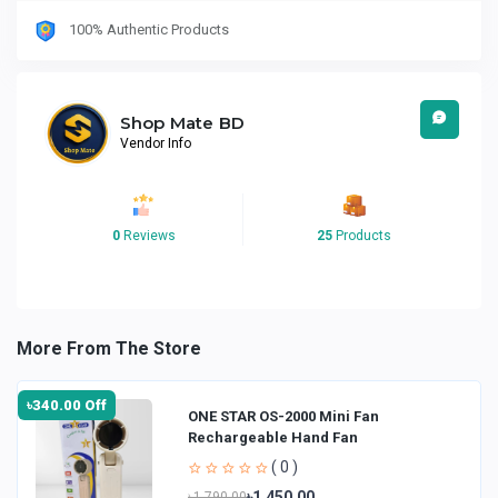
100% Authentic Products
Shop Mate BD
Vendor Info
0
Reviews
25
Products
More From The Store
৳340.00 Off
ONE STAR OS-2000 Mini Fan
Rechargeable Hand Fan
( 0 )
৳1,450.00
৳1,790.00