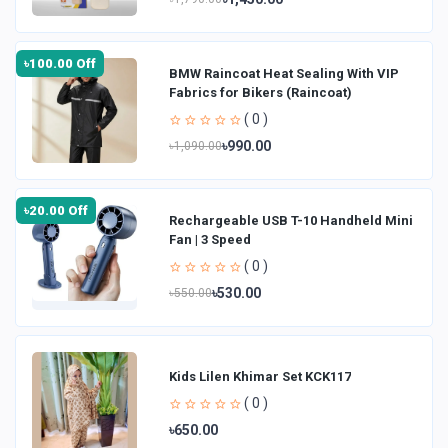
৳100.00 Off
BMW Raincoat Heat Sealing With VIP
Fabrics for Bikers (Raincoat)
( 0 )
৳990.00
৳1,090.00
৳20.00 Off
Rechargeable USB T-10 Handheld Mini
Fan | 3 Speed
( 0 )
৳530.00
৳550.00
Kids Lilen Khimar Set KCK117
( 0 )
৳650.00