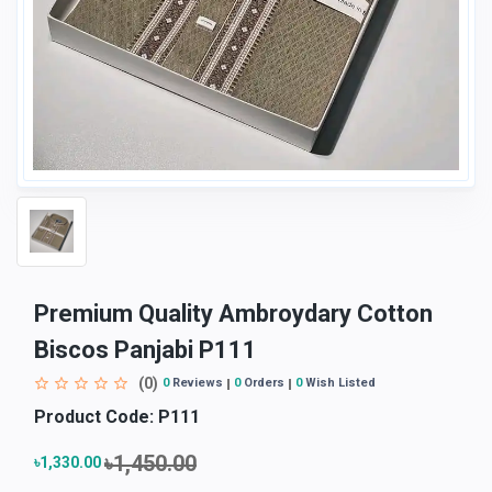
Premium Quality Ambroydary Cotton
Biscos Panjabi P111
(0)
0
Reviews
0
Orders
0
Wish Listed
Product Code:
P111
৳1,450.00
৳1,330.00