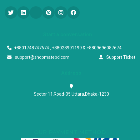
Start a conversation
+8801748747674 , +88028991199 & +8809696087674
support@shopmatebd.com
Support Ticket
Address
Sector 11,Road-05,Uttara,Dhaka-1230
OUR PAYMENT METHOD