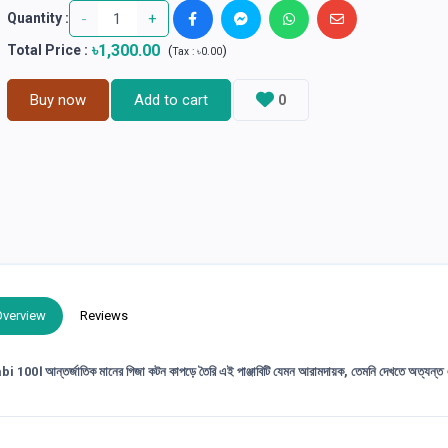
-
+
Quantity :
৳1,300.00
Total Price
:
(
)
Tax :
৳0.00
Buy now
Add to cart
0
Overview
Reviews
abi 100
। আন্তর্জাতিক মানের
গিজা কটন
কাপড়ে তৈরি এই পাঞ্জাবিটি যেমন আরামদায়ক, তেমনি দেখতে অত্যন্ত এল