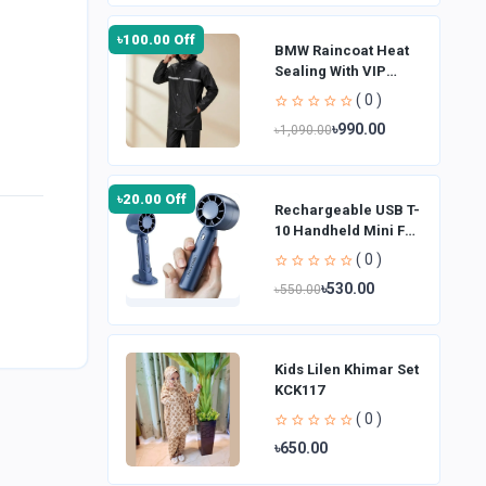
৳100.00 Off
BMW Raincoat Heat
Sealing With VIP
Fabrics for Bikers
( 0 )
(Raincoat)
৳990.00
৳1,090.00
৳20.00 Off
Rechargeable USB T-
10 Handheld Mini Fan
| 3 Speed
( 0 )
৳530.00
৳550.00
Kids Lilen Khimar Set
KCK117
( 0 )
৳650.00