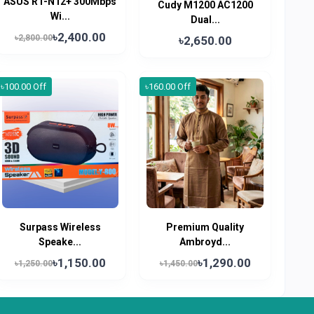
ASUS RT-N12+ 300Mbps
Cudy M1200 AC1200
Wi...
Dual...
৳2,400.00
৳2,800.00
৳2,650.00
৳100.00 Off
৳160.00 Off
Surpass Wireless
Premium Quality
Speake...
Ambroyd...
৳1,150.00
৳1,290.00
৳1,250.00
৳1,450.00