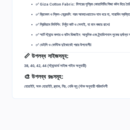
✅
Giza Cotton Fabric:
মিশরের সুপ্রিম কোয়ালিটির গিজা কটন দিয়ে তৈ
✅
ব্রিদেবল ও স্কিন-ফ্রেন্ডলি:
গরম আবহাওয়াতেও ঘাম ধরে না, সারাদিন স্বস্তিত
✅
প্রিমিয়াম ফিনিশিং:
নিখুঁত কাট ও সেলাই, যা মান বজায় রাখে।
✅
স্মার্ট স্ট্যান্ড কলার ও বাটন ডিজাইন:
আধুনিক এবং ট্র্যাডিশনাল লুকের দুর্দান্ত
✅
ডেইলি ও ফেস্টিভ দুইভাবেই পরার উপযোগী।
📏
উপলব্ধ সাইজসমূহ:
38, 40, 42, 44 (স্ট্যান্ডার্ড সাইজ গাইড অনুযায়ী)
🎨
উপলব্ধ রঙসমূহ:
হোয়াইট, অফ হোয়াইট, ব্ল্যাক, পিচ, নেভি ব্লু (স্টক অনুযায়ী পরিবর্তনশী