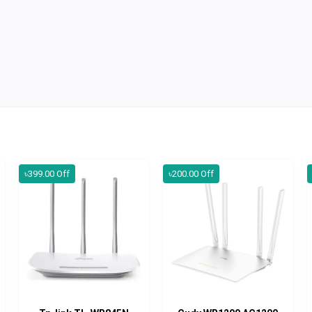
৳399.00 Off
৳200.00 Off