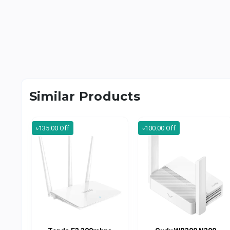
Similar Products
৳135.00 Off
৳100.00 Off