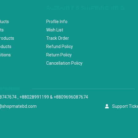
ACCOUNT & SHIPPING INFO
ducts
Profile Info
ts
Wish List
Products
Track Order
oducts
Refund Policy
itions
Return Policy
Cancellation Policy
versation
8747674 , +88028991199 & +8809696087674
@shopmatebd.com
Support Tick