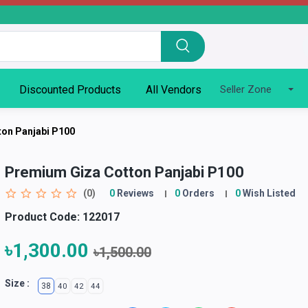
Discounted Products
All Vendors
Seller Zone
on Panjabi P100
Premium Giza Cotton Panjabi P100
(0)
0
Reviews
0
Orders
0
Wish Listed
Product Code:
122017
৳1,300.00
৳1,500.00
Size :
38
40
42
44