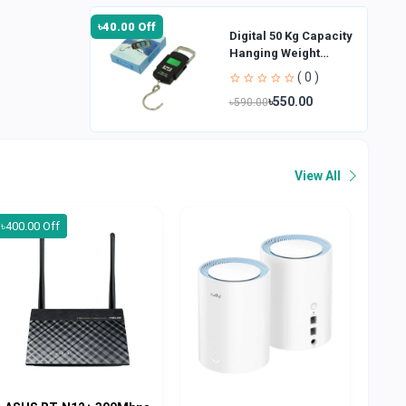
৳40.00 Off
Digital 50 Kg Capacity
Hanging Weight
Scale
( 0 )
৳550.00
৳590.00
View All
৳400.00 Off