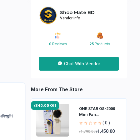
Shop Mate BD
Vendor Info
0
Reviews
25
Products
Chat With Vendor
More From The Store
৳340.00 Off
ONE STAR OS-2000
Mini Fan
িগ্যান্ট।
Rechargeable Hand
( 0 )
Fan
৳1,450.00
৳1,790.00