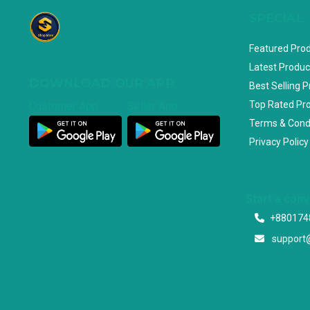
SPECIAL
Featured Pro
Latest Produc
DOWNLOAD OUR APP
Best Selling 
Top Rated Pr
Customer App
Seller App
Terms & Cond
Privacy Policy
Start a con
+880174
support