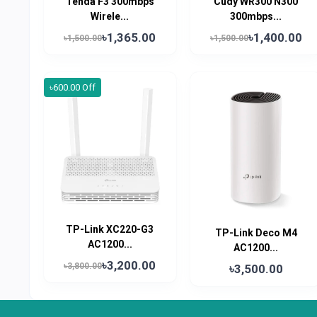
Tenda F3 300mbps
Cudy WR300 N300
Wirele...
300mbps...
৳1,365.00
৳1,400.00
৳1,500.00
৳1,500.00
৳600.00 Off
TP-Link XC220-G3
TP-Link Deco M4
AC1200...
AC1200...
৳3,200.00
৳3,800.00
৳3,500.00