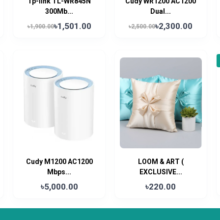
Tp-link TL-WR845N
Cudy WR1200 AC1200
300Mb...
Dual...
৳1,501.00
৳2,300.00
৳1,900.00
৳2,500.00
Cudy M1200 AC1200
LOOM & ART (
Mbps...
EXCLUSIVE...
৳5,000.00
৳220.00