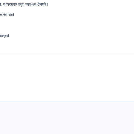
রি, যা অত্যন্ত মসৃণ, নরম এবং টেকসই।
ে পরা যায়।
 সমন্বয়।