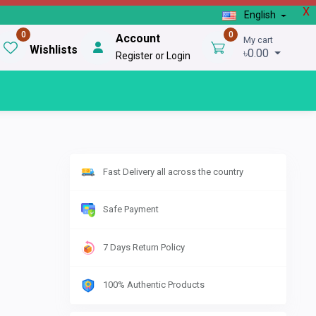
X
English
0
0
Account
My cart
Wishlists
৳0.00
Register or Login
Fast Delivery all across the country
Safe Payment
7 Days Return Policy
100% Authentic Products