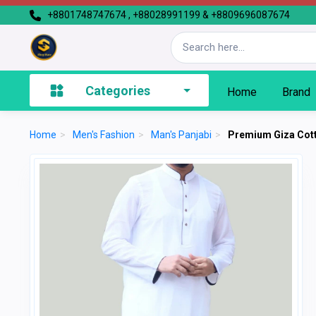
+8801748747674 , +88028991199 & +8809696087674
Categories
Home
Brand
Home
>
Men's Fashion
>
Man's Panjabi
>
Premium Giza Cott