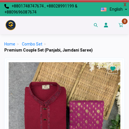
X
+8801748747674 , +88028991199 &
English
+8809696087674
0
Home
>
Combo Set
>
Premium Couple Set (Panjabi, Jamdani Saree)