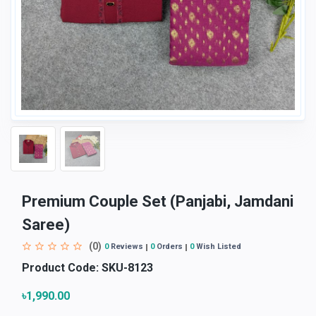
Premium Couple Set (Panjabi, Jamdani
Saree)
(0)
0
Reviews
0
Orders
0
Wish Listed
Product Code:
SKU-8123
৳1,990.00