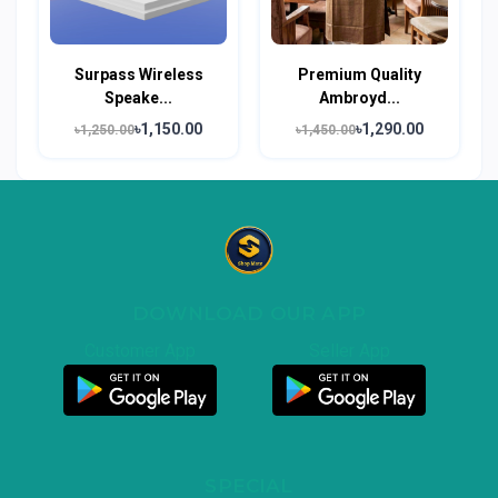
Surpass Wireless
Premium Quality
Speake...
Ambroyd...
৳1,150.00
৳1,290.00
৳1,250.00
৳1,450.00
DOWNLOAD OUR APP
Customer App
Seller App
SPECIAL