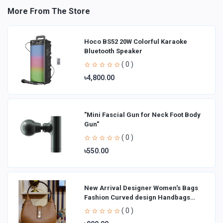
More From The Store
Hoco BS52 20W Colorful Karaoke
Bluetooth Speaker
( 0 )
৳4,800.00
"Mini Fascial Gun for Neck Foot Body
Gun"
( 0 )
৳550.00
New Arrival Designer Women′s Bags
Fashion Curved design Handbags
Shoulder Bag La
( 0 )