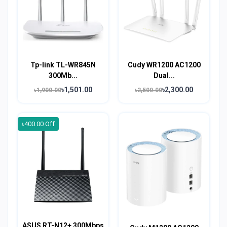
Tp-link TL-WR845N
Cudy WR1200 AC1200
300Mb...
Dual...
৳1,501.00
৳2,300.00
৳1,900.00
৳2,500.00
৳400.00 Off
ASUS RT-N12+ 300Mbps