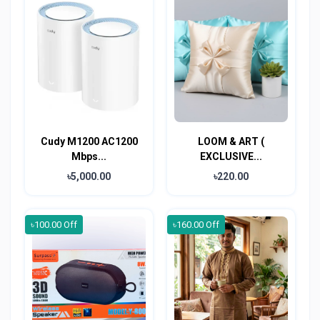
Cudy M1200 AC1200
LOOM & ART (
Mbps...
EXCLUSIVE...
৳5,000.00
৳220.00
৳100.00 Off
৳160.00 Off