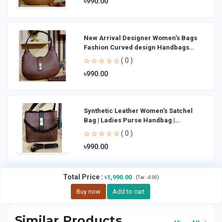
৳990.00
New Arrival Designer Women′s Bags
Fashion Curved design Handbags
Shoulder Bag La
( 0 )
৳990.00
Synthetic Leather Women's Satchel
Bag | Ladies Purse Handbag |
Handheld Bag | Sl
( 0 )
৳990.00
Total Price
:
৳1,990.00
(
)
Tax :
৳0.00
Buy now
Add to cart
Similar Products