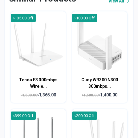
View All
৳135.00 Off
৳100.00 Off
Tenda F3 300mbps
Cudy WR300 N300
Wirele...
300mbps...
৳1,365.00
৳1,400.00
৳1,500.00
৳1,500.00
৳399.00 Off
৳200.00 Off