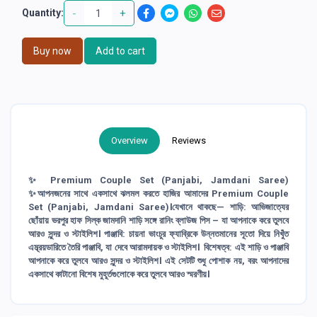
-
+
Quantity:
Buy now
Add to cart
Overview
Reviews
✨ Premium Couple Set (Panjabi, Jamdani Saree)
✨আপনজনের সাথে একসাথে ঝলমল করতে হাজির আমাদের Premium Couple
Set (Panjabi, Jamdani Saree)।যেখানে থাকছে— শাড়ি: আভিজাত্যের
ছোঁয়ায় ভরপুর হাফ সিল্ক জামদানি শাড়ি সঙ্গে রানিং ব্লাউজ পিস – যা আপনাকে করে তুলবে
আরও সুন্দর ও স্টাইলিশ। পাঞ্জাবি: চায়না ভাংচুর ফ্যাব্রিকে উন্নতমানের সূতো দিয়ে নিখুঁত
এম্ব্রয়ডারিতে তৈরি পাঞ্জাবি, যা দেবে আরামদায়ক ও স্টাইলিশ। বিশেষত্ব: এই শাড়ি ও পাঞ্জাবি
আপনাকে করে তুলবে আরও সুন্দর ও স্টাইলিশ। এই সেটটি শুধু পোশাক নয়, বরং আপনাদের
একসাথে কাটানো বিশেষ মুহূর্তগুলোকে করে তুলবে আরও স্মরণীয়।