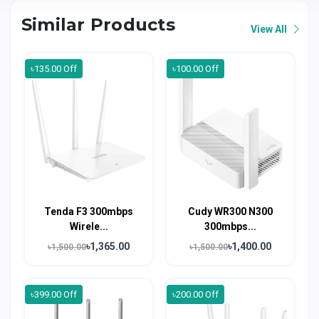
Similar Products
View All
৳135.00 Off
৳100.00 Off
Tenda F3 300mbps
Cudy WR300 N300
Wirele...
300mbps...
৳1,365.00
৳1,400.00
৳1,500.00
৳1,500.00
৳399.00 Off
৳200.00 Off