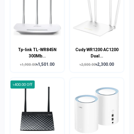
Tp-link TL-WR845N
Cudy WR1200 AC1200
300Mb...
Dual...
৳1,501.00
৳2,300.00
৳1,900.00
৳2,500.00
৳400.00 Off