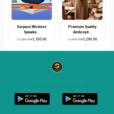
Surpass Wireless
Premium Quality
Speake...
Ambroyd...
৳1,150.00
৳1,290.00
৳1,250.00
৳1,450.00
DOWNLOAD OUR APP
Customer App
Seller App