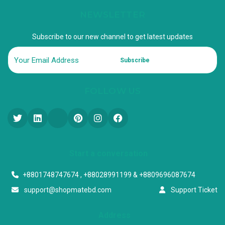
NEWSLETTER
Subscribe to our new channel to get latest updates
Subscribe
FOLLOW US
Start a conversation
+8801748747674 , +88028991199 & +8809696087674
support@shopmatebd.com
Support Ticket
Address