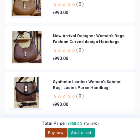
Shoulder Bag La
( 0 )
৳990.00
New Arrival Designer Women′s Bags
Fashion Curved design Handbags
Shoulder Bag La
( 0 )
৳990.00
Synthetic Leather Women's Satchel
Bag | Ladies Purse Handbag |
Handheld Bag | Sl
( 0 )
৳990.00
Total Price
:
৳550.00
(
)
Tax :
৳0.00
Buy now
Add to cart