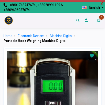
X
+8801748747674 , +88028991199 &
English
+8809696087674
0
Home
>
Electronic Devices
>
Machine Digital
>
Portable Hook Weighing Machine Digital