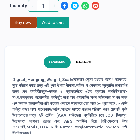
-
+
Quantity:
Buy now
Add to cart
Overview
Reviews
Digital_Hanging_Weight_Scaleডিজিটাল স্কেল হওয়ায় পরিমাপ সঠিক হয়।
সুক্ষ পরিমাপ করার জন্য এটি খুবই উপযোগী।বাসা,অফিস বা দোকানের দ্রব্যাদির মাপামাপির
জন্য বেশ কার্যকরী।স্কুল-কলেজ ও ল্যাবরেটরিতে এটার ব্যবহার অপরিসীম।‍মাছ-
মাংস,ফলমূলসহ প্রয়োজনীয় সবকিছুই মাপা যায়।কোরবানির মাংস সঠিকভাবে মাপার জন্য
এটা অনেক প্রয়োজনীয়।খালি পাত্রের ওজনকে শুন্য করে নেয়া যাবে।১০ গ্রাম হতে ৫০ কেজি
পর্যন্ত ওজন মাপা যাবে।গ্রাম/আউন্স/পাউন্ডে মাপতে পারবেন।পরিমাপ করার সেন্সরটি খুবই
উন্নতমানের।মাত্র ২টি পেন্সিল (AAA সাইজের) ব্যাটারীতে চলে।LCD ডিসপ্লে,
উচ্চক্ষমতা সম্পন্ন সেন্সর এবং ABS প্লাস্টিক দিয়ে তৈরী।স্কেলের উপর
On/Off,Mode,Tare ৩ টি Button আছে।Automatic Switch Off
সিস্টেম আছে।