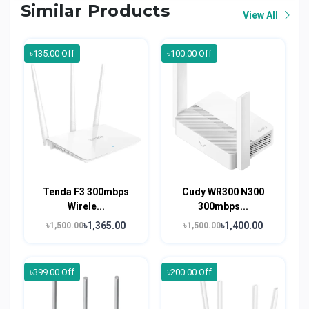
Similar Products
View All
৳135.00 Off
৳100.00 Off
Tenda F3 300mbps
Cudy WR300 N300
Wirele...
300mbps...
৳1,365.00
৳1,400.00
৳1,500.00
৳1,500.00
৳399.00 Off
৳200.00 Off