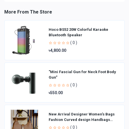
More From The Store
Hoco BS52 20W Colorful Karaoke
Bluetooth Speaker
( 0 )
৳4,800.00
"Mini Fascial Gun for Neck Foot Body
Gun"
( 0 )
৳550.00
New Arrival Designer Women′s Bags
Fashion Curved design Handbags
Shoulder Bag La
( 0 )