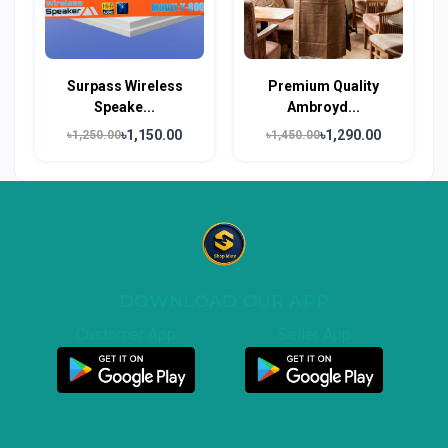
Surpass Wireless
Premium Quality
Speake...
Ambroyd...
৳1,150.00
৳1,290.00
৳1,250.00
৳1,450.00
DOWNLOAD OUR APP
Customer App
Seller App