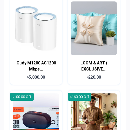
Cudy M1200 AC1200
LOOM & ART (
Mbps...
EXCLUSIVE...
৳5,000.00
৳220.00
৳100.00 Off
৳160.00 Off