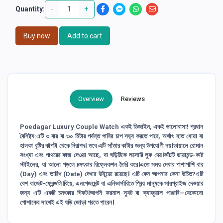
-
+
Quantity:
Buy now
Add to cart
Overview
Reviews
Poedagar Luxury Couple Watch একই ডিজাইন, একই ভালোবাসা! প্রধান
বৈশিষ্ট্য:এটি ৩ বার বা ৩০ মিটার পর্যন্ত পানির চাপ সহ্য করতে পারে, অর্থাৎ হাত ধোয়া বা
হালকা বৃষ্টির ঝাপটা থেকে নিরাপদ। তবে এটি সাঁতার কাটার জন্য উপযোগী নয়।ডায়ালে রোমান
সংখ্যা এবং পাথরের কাজ দেওয়া আছে, যা ঘড়িটিকে লাক্সারি লুক দেয়।কাঁচটি ডায়ামন্ড-কাট
স্টাইলের, যা আলো পড়লে চমৎকার রিফ্লেকশন তৈরি করে।এতে সময় দেখার পাশাপাশি বার
(Day) এবং তারিখ (Date) দেখার উইন্ডো রয়েছে। এটি কেন আপনার কেনা উচিত?এটি
বেশ বাজেট-ফ্রেন্ডলি।বিয়ে, এনগেজমেন্ট বা এনিভার্সারিতে প্রিয় মানুষকে সারপ্রাইজ দেওয়ার
জন্য এটি একটি চমৎকার গিফট।আপনি ফরমাল স্যুট বা ক্যাজুয়াল পাঞ্জাবি—যেকোনো
পোশাকের সাথেই এই ঘড়ি জোড়া পরতে পারেন।