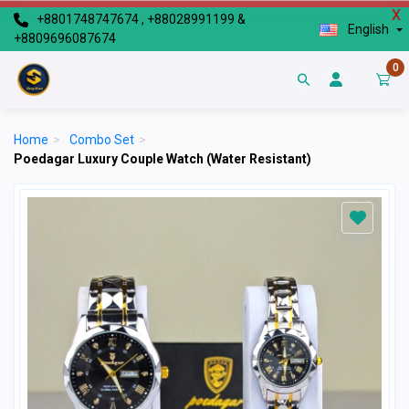
X
+8801748747674 , +88028991199 &
English
+8809696087674
0
Home
>
Combo Set
>
Poedagar Luxury Couple Watch (Water Resistant)