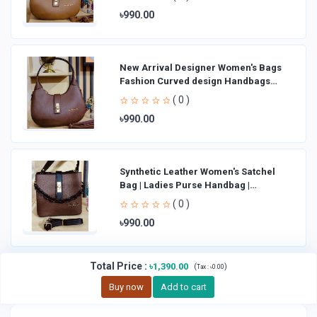
৳990.00
New Arrival Designer Women′s Bags
Fashion Curved design Handbags
Shoulder Bag La
( 0 )
৳990.00
Synthetic Leather Women's Satchel
Bag | Ladies Purse Handbag |
Handheld Bag | Sl
( 0 )
৳990.00
Total Price
:
৳1,390.00
(
)
Tax :
৳0.00
Buy now
Add to cart