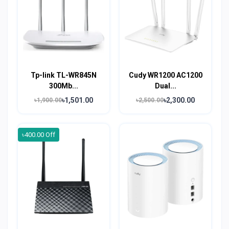
Tp-link TL-WR845N
Cudy WR1200 AC1200
300Mb...
Dual...
৳1,501.00
৳2,300.00
৳1,900.00
৳2,500.00
৳400.00 Off