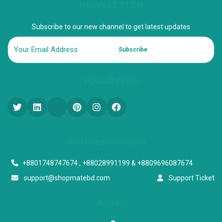
NEWSLETTER
Subscribe to our new channel to get latest updates
Subscribe
FOLLOW US
Start a conversation
+8801748747674 , +88028991199 & +8809696087674
support@shopmatebd.com
Support Ticket
Address