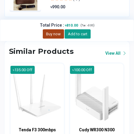
৳990.00
Total Price
:
৳810.00
(
)
Tax :
৳0.00
Buy now
Add to cart
Similar Products
View All
৳135.00 Off
৳100.00 Off
Tenda F3 300mbps
Cudy WR300 N300