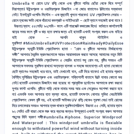
Umbrella যা রোদে UV রশ্মি থেকে এবং বৃষ্টিতে পানির ছোঁয়া থেকে দিবে সম্পূর্ণ
নিরাপত্তা। উইন্ডপ্রুফ ও ওয়াটারপ্রুফ ডিজাইন –যা জোর বাতাসেও উল্টানোর সম্ভাবনা
নেই। ইনস্ট্যান্ট ওপেনিং সিস্টেম – এক মূহুর্তেই খুলতে পারবেন। UV প্রোটেকশন লেয়ার –
রোদে ত্বকের ক্ষতি থেকে বাঁচাবে। কমপ্যাক্ট ও লাইটওয়েট – ছোট ব্যাগে সহজেই রাখা যাবে ।
উচ্চতা/ব্যাস: ৫৫সেমি/ ৯২সেমি– ফলে এটি পারফেক্ট কভারেজ দিবে। বর্তমানে কালবৈশাখী
ঝড়ের সময় ফলে বৃষ্টি ও ঝড় হতে রক্ষার জন্য এই ছাতাটি এখনই সংগ্রহ করুন এবং বাইরে
যাই হোক – আপনি থাকুন স্টাইলিশ ও
সুরক্ষিত! #MiniUmbrella#UVProtection#RainReady#DailyEssential
উইন্ডপ্রুফ অ্যান্টি-ইউভি প্রোটেকশন ছাতা - "রোদ ও বৃষ্টিতে আপনার নির্ভরযোগ্য
সঙ্গী!" আপনার দৈনন্দিন ভ্রমণগুলোকে আরও আরামদায়ক করতে আসছে আমাদের নতুন মিনি
উইন্ডপ্রুফ অ্যান্টি-ইউভি প্রোটেকশন ৫ ফোল্ডিং ছাতা। শুধু রোদ নয়, বৃষ্টির সময়ও এটি
আপনাকে সবসময় সুরক্ষিত রাখবে। অত্যন্ত হালকা ও সহজে বহনযোগ্য এই ছাতা যেকোনো
ছোট ব্যাগেও সহজেই ধরে যাবে, তাই যেখানেই যান, এটি নিয়ে যাবেন। এই ছাতার প্রধান
বৈশিষ্ট্য:সুপিরিয়র উইন্ডপ্রুফ এবং ওয়াটারপ্রুফ: শক্তিশালী বাতাসে উল্টে যাবার কোনো ভয়
নেই। ছাতাটি এমনভাবে ডিজাইন করা হয়েছে যা প্রাকৃতিক দুর্যোগেও আপনাকে রক্ষা করবে।
সুপার ফাস্ট ওপেনিং: বৃষ্টিতে গাড়ি থেকে নামার সময় আর এক সেকেন্ডও অপেক্ষা করতে হবে
না। এমনকি যখন আপনার হাত ব্যস্ত থাকে, ছাতাটি তৎক্ষণাৎ খোলার সুবিধা দেয়।ইউভি
প্রোটেকশন: কেবল বৃষ্টি নয়, এই ছাতাটি ক্ষতিকর UV রশ্মি থেকেও সুরক্ষা দেয়। তাই রোদের
নিচে চলাফেরার সময়ও আপনার ত্বক থাকবে সুরক্ষিত।পরিমাপ: উচ্চতা ৫৫ সেমি, ছাতার ব্যাস
৯২ সেমি। এটি বাচ্চা থেকে শুরু করে বড়দের জন্যও উপযুক্ত। এখনই সংগ্রহ করুন আপনার
পছন্দের মিনি ভ্রমণ সঙ্গী!#umbrella.#iphone. Superior Windproof
And Waterproof：This windproof umbrella is flexiable
enough to withstand powerful wind without turning inside