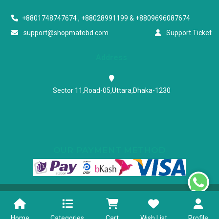
+8801748747674 , +88028991199 & +8809696087674
support@shopmatebd.com
Support Ticket
Address
Sector 11,Road-05,Uttara,Dhaka-1230
OUR PAYMENT METHOD
Powered & Maintained by N.I.Biz Soft
Terms & Conditions
Privacy Policy
Home
Categories
Cart
Wish List
Profile