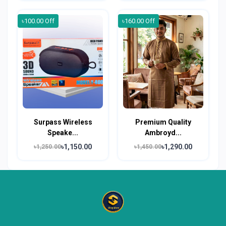
৳100.00 Off
৳160.00 Off
Surpass Wireless
Premium Quality
Speake...
Ambroyd...
৳1,150.00
৳1,290.00
৳1,250.00
৳1,450.00