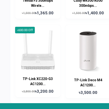
Tenda F3 300mbps
Cudy WR300 N300
Wirele...
300mbps...
৳1,365.00
৳1,400.00
৳1,500.00
৳1,500.00
৳600.00 Off
TP-Link XC220-G3
TP-Link Deco M4
AC1200...
AC1200...
৳3,200.00
৳3,800.00
৳3,500.00