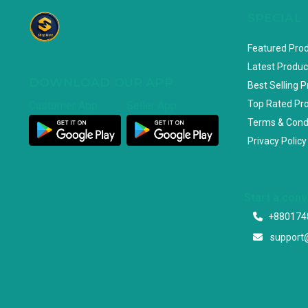
SPECIAL
Featured Pro
Latest Produc
DOWNLOAD OUR APP
Best Selling 
Top Rated Pr
Customer App
Seller App
Terms & Cond
Privacy Policy
Start a con
+880174
support