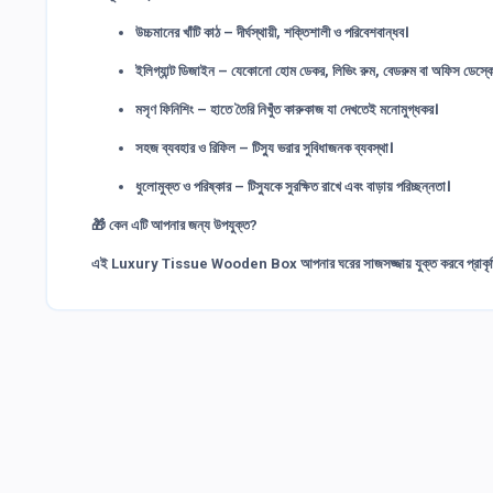
উচ্চমানের খাঁটি কাঠ
– দীর্ঘস্থায়ী, শক্তিশালী ও পরিবেশবান্ধব।
ইলিগ্যান্ট ডিজাইন
– যেকোনো হোম ডেকর, লিভিং রুম, বেডরুম বা অফিস ডেস্ক
মসৃণ ফিনিশিং
– হাতে তৈরি নিখুঁত কারুকাজ যা দেখতেই মনোমুগ্ধকর।
সহজ ব্যবহার ও রিফিল
– টিস্যু ভরার সুবিধাজনক ব্যবস্থা।
ধুলোমুক্ত ও পরিষ্কার
– টিস্যুকে সুরক্ষিত রাখে এবং বাড়ায় পরিচ্ছন্নতা।
🎁 কেন এটি আপনার জন্য উপযুক্ত?
এই
Luxury Tissue Wooden Box
আপনার ঘরের সাজসজ্জায় যুক্ত করবে প্রাকৃত