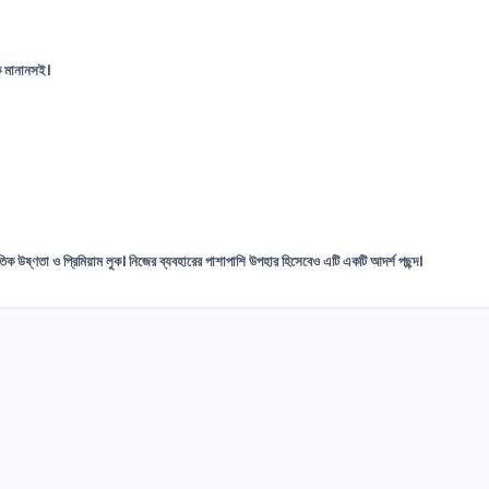
ে মানানসই।
িক উষ্ণতা ও প্রিমিয়াম লুক। নিজের ব্যবহারের পাশাপাশি উপহার হিসেবেও এটি একটি আদর্শ পছন্দ।