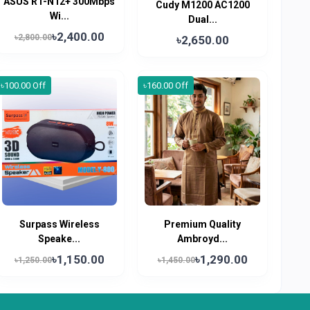
ASUS RT-N12+ 300Mbps
Cudy M1200 AC1200
Wi...
Dual...
৳2,400.00
৳2,800.00
৳2,650.00
৳100.00 Off
৳160.00 Off
Surpass Wireless
Premium Quality
Speake...
Ambroyd...
৳1,150.00
৳1,290.00
৳1,250.00
৳1,450.00