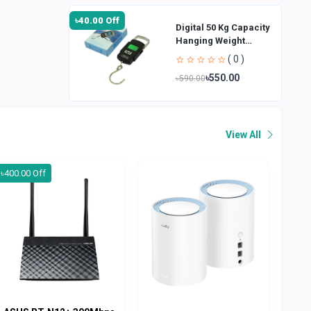
৳40.00 Off
Digital 50 Kg Capacity
Hanging Weight
Scale
( 0 )
৳550.00
৳590.00
View All
৳400.00 Off