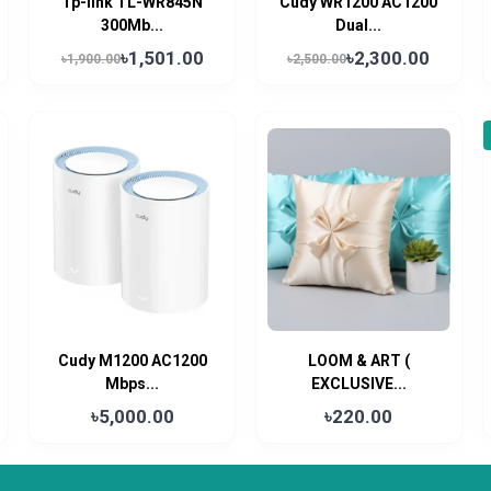
Tp-link TL-WR845N
Cudy WR1200 AC1200
300Mb...
Dual...
৳1,501.00
৳2,300.00
৳1,900.00
৳2,500.00
Cudy M1200 AC1200
LOOM & ART (
Mbps...
EXCLUSIVE...
৳5,000.00
৳220.00