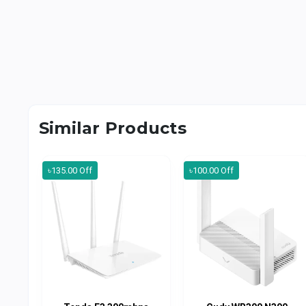
Similar Products
৳135.00 Off
৳100.00 Off