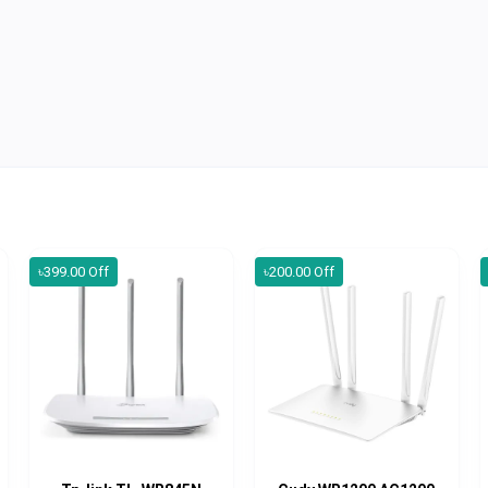
৳399.00 Off
৳200.00 Off