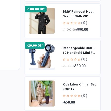
৳100.00 Off
BMW Raincoat Heat
Sealing With VIP
Fabrics for Bikers
( 0 )
(Raincoat)
৳990.00
৳1,090.00
৳20.00 Off
Rechargeable USB T-
10 Handheld Mini Fan
| 3 Speed
( 0 )
৳530.00
৳550.00
Kids Lilen Khimar Set
KCK117
( 0 )
৳650.00