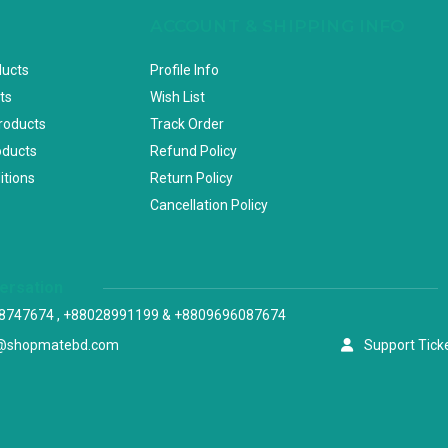
ACCOUNT & SHIPPING INFO
ducts
Profile Info
ts
Wish List
Products
Track Order
oducts
Refund Policy
itions
Return Policy
Cancellation Policy
versation
8747674 , +88028991199 & +8809696087674
@shopmatebd.com
Support Tick