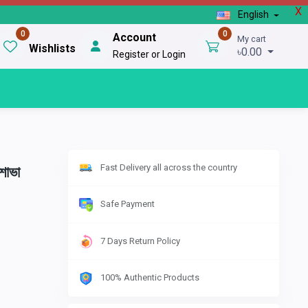
X
English
0
0
Account
My cart
Wishlists
৳0.00
Register or Login
Fast Delivery all across the country
শোভা
Safe Payment
7 Days Return Policy
100% Authentic Products