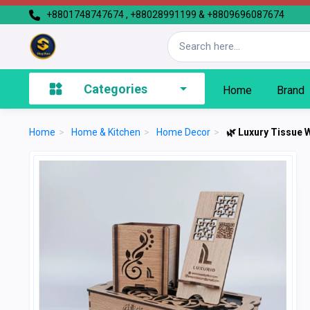
+8801748747674 , +88028991199 & +8809696087674
Categories
Home
Brand
Home
>
Home & Kitchen
>
Home Decor
>
🌿 Luxury Tissue Woo