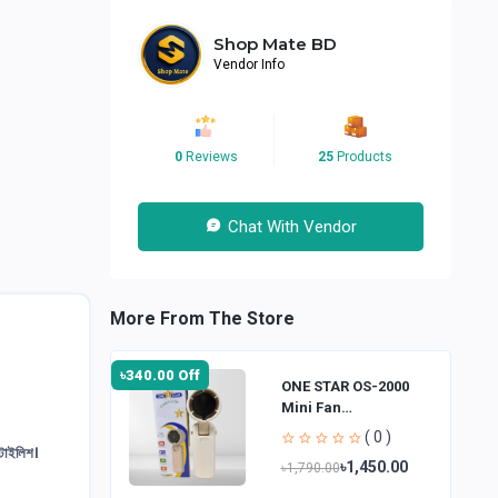
Shop Mate BD
Vendor Info
0
Reviews
25
Products
Chat With Vendor
More From The Store
৳340.00 Off
ONE STAR OS-2000
Mini Fan
Rechargeable Hand
( 0 )
Fan
্টাইলিশ।
৳1,450.00
৳1,790.00