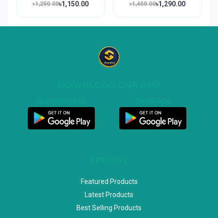
৳1,150.00
৳1,290.00
৳1,250.00
৳1,450.00
DOWNLOAD OUR APP
Customer App
Seller App
SPECIAL
Featured Products
Latest Products
Best Selling Products