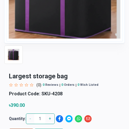
Largest storage bag
(0)
0
Reviews
0
Orders
0
Wish Listed
Product Code:
SKU-4208
৳390.00
-
+
Quantity: