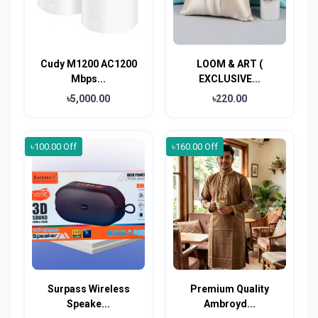
Cudy M1200 AC1200
LOOM & ART (
Mbps...
EXCLUSIVE...
৳5,000.00
৳220.00
৳100.00 Off
৳160.00 Off
Surpass Wireless
Premium Quality
Speake...
Ambroyd...