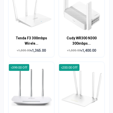
Tenda F3 300mbps
Cudy WR300 N300
Wirele...
300mbps...
৳1,365.00
৳1,400.00
৳1,500.00
৳1,500.00
৳399.00 Off
৳200.00 Off