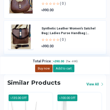
Shoulder Bag La
( 0 )
৳990.00
Synthetic Leather Women's Satchel
Bag | Ladies Purse Handbag |
Handheld Bag | Sl
( 0 )
৳990.00
Total Price
:
৳390.00
(
)
Tax :
৳0.00
Buy now
Add to cart
Similar Products
View All
৳135.00 Off
৳100.00 Off