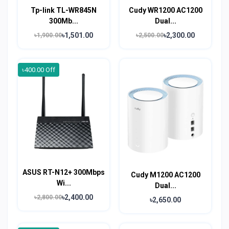
Tp-link TL-WR845N
Cudy WR1200 AC1200
300Mb...
Dual...
৳1,501.00
৳2,300.00
৳1,900.00
৳2,500.00
৳400.00 Off
ASUS RT-N12+ 300Mbps
Cudy M1200 AC1200
Wi...
Dual...
৳2,400.00
৳2,800.00
৳2,650.00