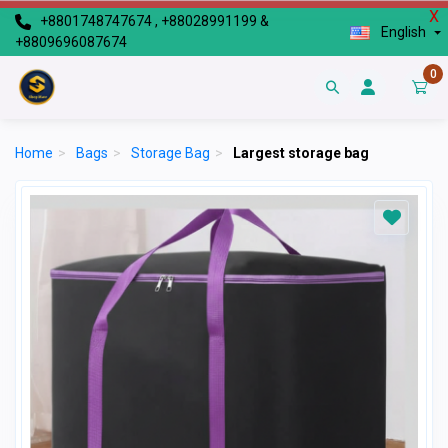
X
+8801748747674 , +88028991199 &
English
+8809696087674
0
Home
>
Bags
>
Storage Bag
>
Largest storage bag