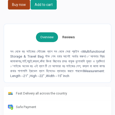
Buy now
Add to cart
Overview
Reviews
সব থেকে বড় সাইজের স্টোরেজ ব্যাগ সব থেকে সেরা প্রাইস এMultifunctional
Storage & Travel Bag স্টক শেষ হবার আগেই অর্ডার করুন।✅আপনার প্রিয়
জামাকাপড়,শার্ট,প্যান্ট,কম্বল,কাঁথা কিংবা বিছানার চাদর থাকুক ধুলোবালি মুক্ত ও সুরক্ষিত।
✅সাইজে অনেক বড় এই ব্যাগ টি তে আপনারা বড় সাইজের লেপ, কম্বল বা জামা কাপর
রাখার পাশাপাশি ট্রাভেল ব্যাগ হিসেবেও ব্যাবহার করতে পারবেন।Measurement:
Length --21" ,High --22" ,Width --15" Inch
Fast Delivery all across the country
Safe Payment