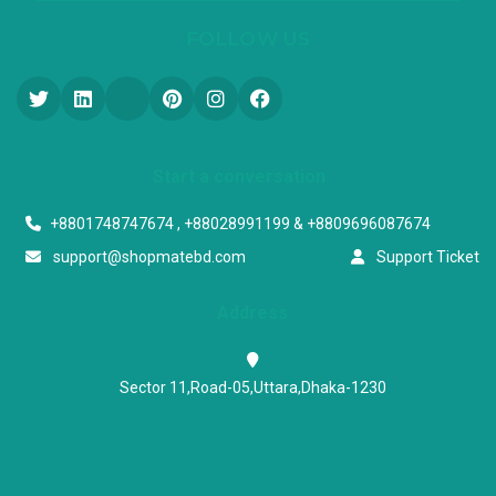
FOLLOW US
Start a conversation
+8801748747674 , +88028991199 & +8809696087674
support@shopmatebd.com
Support Ticket
Address
Sector 11,Road-05,Uttara,Dhaka-1230