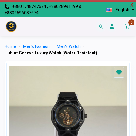
X
+8801748747674 , +88028991199 &
English
+8809696087674
0
Home
>
Men's Fashion
>
Men's Watch
>
Hublot Geneve Luxury Watch (Water Resistant)