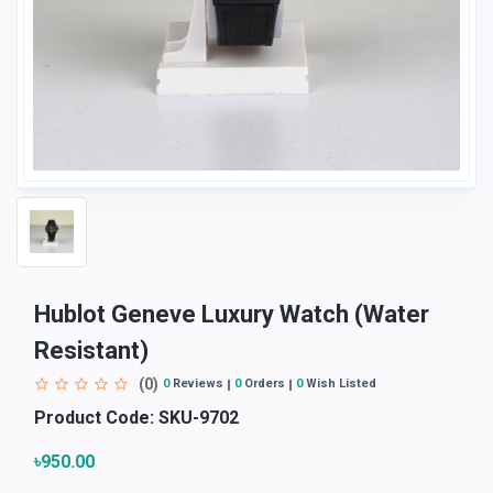
Hublot Geneve Luxury Watch (Water
Resistant)
(0)
0
Reviews
0
Orders
0
Wish Listed
Product Code:
SKU-9702
৳950.00