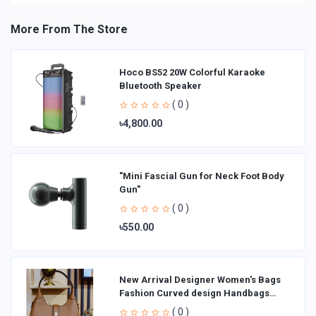
More From The Store
Hoco BS52 20W Colorful Karaoke
Bluetooth Speaker
( 0 )
৳4,800.00
"Mini Fascial Gun for Neck Foot Body
Gun"
( 0 )
৳550.00
New Arrival Designer Women′s Bags
Fashion Curved design Handbags
Shoulder Bag La
( 0 )