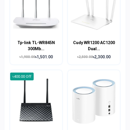
Tp-link TL-WR845N
Cudy WR1200 AC1200
300Mb...
Dual...
৳1,501.00
৳2,300.00
৳1,900.00
৳2,500.00
৳400.00 Off