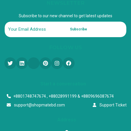
NEWSLETTER
Subscribe to our new channel to get latest updates
Subscribe
FOLLOW US
Start a conversation
+8801748747674 , +88028991199 & +8809696087674
support@shopmatebd.com
Support Ticket
Address