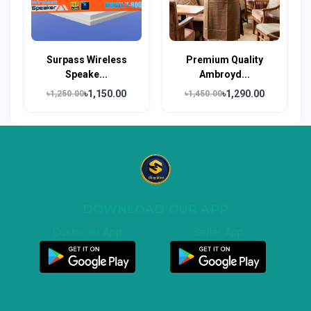
Surpass Wireless
Premium Quality
Speake...
Ambroyd...
৳1,150.00
৳1,290.00
৳1,250.00
৳1,450.00
DOWNLOAD OUR APP
Customer App
Seller App