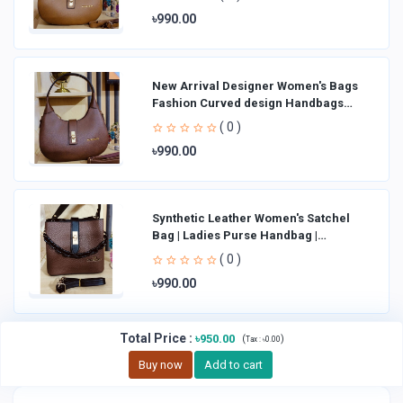
৳990.00
New Arrival Designer Women′s Bags
Fashion Curved design Handbags
Shoulder Bag La
( 0 )
৳990.00
Synthetic Leather Women's Satchel
Bag | Ladies Purse Handbag |
Handheld Bag | Sl
( 0 )
৳990.00
Total Price
:
৳950.00
(
)
Tax :
৳0.00
Buy now
Add to cart