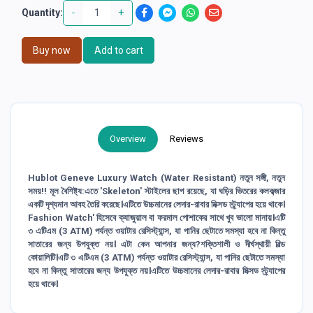
-
+
Quantity:
Buy now
Add to cart
Overview
Reviews
Hublot Geneve Luxury Watch (Water Resistant) নতুন সঙ্গী, নতুন
সময়!! মূল বৈশিষ্ট্য:এতে 'Skeleton' স্টাইলের ছাপ রয়েছে, যা ঘড়ির ভিতরের কলকব্জার
একটি দৃশ্যমান আবহ তৈরি করেছে।এটিতে উচ্চমানের লেদার-রাবার মিক্সড স্ট্র্যাপের হয়ে থাকে।
Fashion Watch' হিসেবে ক্যাজুয়াল বা ফরমাল পোশাকের সাথে খুব ভালো মানায়।এটি
৩ এটিএম (3 ATM) পর্যন্ত ওয়াটার রেসিস্ট্যান্স, যা পানির ছেটাতে সমস্যা হবে না কিন্তু
সাতারের জন্য উপযুক্ত নয়। এটা কেন আপনার জন্য?শক্তিশালী ও দীর্ঘস্থায়ী বিল্ড
কোয়ালিটি।এটি ৩ এটিএম (3 ATM) পর্যন্ত ওয়াটার রেসিস্ট্যান্স, যা পানির ছেটাতে সমস্যা
হবে না কিন্তু সাতারের জন্য উপযুক্ত নয়।এটিতে উচ্চমানের লেদার-রাবার মিক্সড স্ট্র্যাপের
হয়ে থাকে।