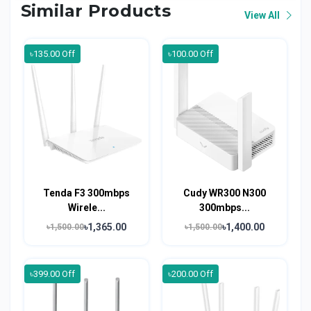
Similar Products
View All
৳135.00 Off
৳100.00 Off
Tenda F3 300mbps
Cudy WR300 N300
Wirele...
300mbps...
৳1,365.00
৳1,400.00
৳1,500.00
৳1,500.00
৳399.00 Off
৳200.00 Off