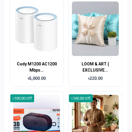
Cudy M1200 AC1200
LOOM & ART (
Mbps...
EXCLUSIVE...
৳5,000.00
৳220.00
৳100.00 Off
৳160.00 Off