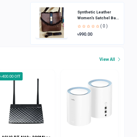
Synthetic Leather
Women's Satchel Bag
| Ladies Purse
( 0 )
Handbag | Handheld
৳990.00
Bag | Sl
View All
৳400.00 Off