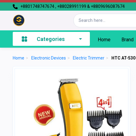
+8801748747674 , +88028991199 & +8809696087674
Categories
Home
Brand
Home
>
Electronic Devices
>
Electric Trimmer
>
HTC AT-530