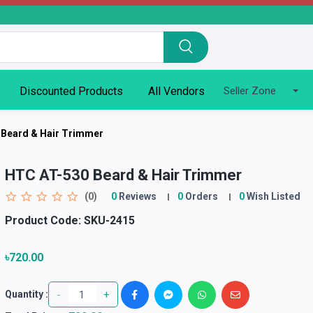
Discounted Products
All Vendors
Seller Zone
 Beard & Hair Trimmer
HTC AT-530 Beard & Hair Trimmer
(0)
0
Reviews
0
Orders
0
Wish Listed
Product Code:
SKU-2415
৳720.00
-
+
Quantity :