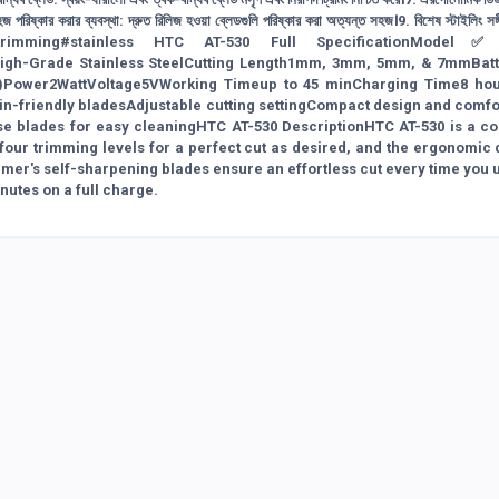
ষ্কার করার ব্যবস্থা: দ্রুত রিলিজ হওয়া ব্লেডগুলি পরিষ্কার করা অত্যন্ত সহজ।9. বিশেষ স্টাইলিং সঙ্গী:
rimmer#trimming#stainless HTC AT-530 Full SpecificationMode
High-Grade Stainless SteelCutting Length1mm, 3mm, 5mm, & 7mmBat
es)Power2WattVoltage5VWorking Timeup to 45 minCharging Time8 ho
in-friendly bladesAdjustable cutting settingCompact design and comfo
se blades for easy cleaningHTC AT-530 DescriptionHTC AT-530 is a c
 four trimming levels for a perfect cut as desired, and the ergonomic
mmer's self-sharpening blades ensure an effortless cut every time you us
nutes on a full charge.