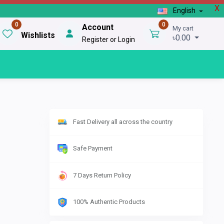
X
English
0
0
Account
My cart
Wishlists
৳0.00
Register or Login
Fast Delivery all across the country
Safe Payment
7 Days Return Policy
100% Authentic Products