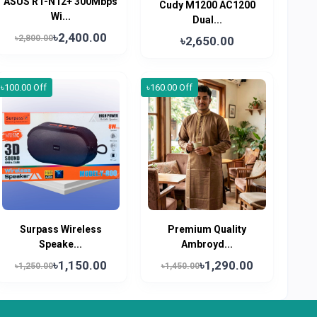
ASUS RT-N12+ 300Mbps
Cudy M1200 AC1200
Wi...
Dual...
৳2,400.00
৳2,800.00
৳2,650.00
৳100.00 Off
৳160.00 Off
Surpass Wireless
Premium Quality
Speake...
Ambroyd...
৳1,150.00
৳1,290.00
৳1,250.00
৳1,450.00