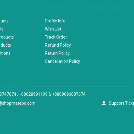
ACCOUNT & SHIPPING INFO
ducts
Profile Info
ts
Wish List
Products
Track Order
oducts
Refund Policy
itions
Return Policy
Cancellation Policy
versation
8747674 , +88028991199 & +8809696087674
@shopmatebd.com
Support Tick