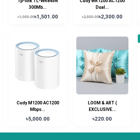
Tp-link TL-WR845N
Cudy WR1200 AC1200
300Mb...
Dual...
৳1,501.00
৳2,300.00
৳1,900.00
৳2,500.00
Cudy M1200 AC1200
LOOM & ART (
Mbps...
EXCLUSIVE...
৳5,000.00
৳220.00