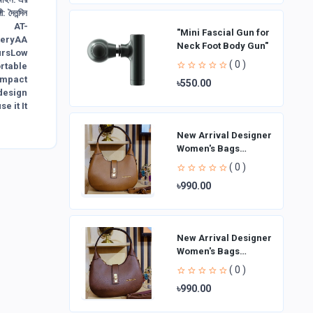
 দৈনন্দিন
l✅ AT-
"Mini Fascial Gun for
teryAA
Neck Foot Body Gun"
ursLow
( 0 )
rtable
ompact
৳550.00
 design
e it It
New Arrival Designer
Women′s Bags
Fashion Curved
( 0 )
design Handbags
৳990.00
Shoulder Bag La
New Arrival Designer
Women′s Bags
Fashion Curved
( 0 )
design Handbags
৳990.00
Shoulder Bag La