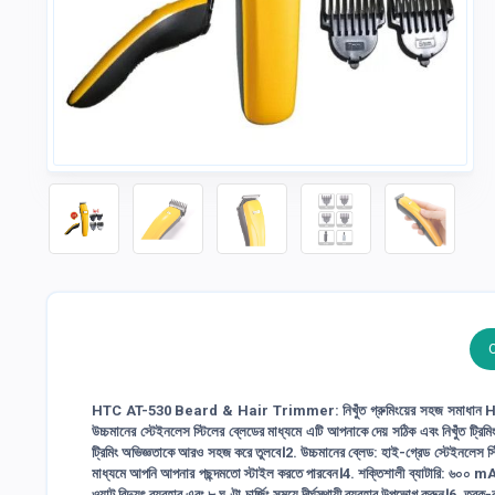
HTC AT-530 Beard & Hair Trimmer: নিখুঁত গ্রুমিংয়ের সহজ সমাধান HTC AT-53
উচ্চমানের স্টেইনলেস স্টিলের ব্লেডের মাধ্যমে এটি আপনাকে দেয় সঠিক এবং নিখুঁত ট্রি
ট্রিমিং অভিজ্ঞতাকে আরও সহজ করে তুলবে।2. উচ্চমানের ব্লেড: হাই-গ্রেড স্টেইনলেস স্টিল
মাধ্যমে আপনি আপনার পছন্দমতো স্টাইল করতে পারবেন।4. শক্তিশালী ব্যাটারি: ৬০০ mAh A
ওয়াট বিদ্যুৎ ব্যবহার এবং ৮ ঘণ্টা চার্জিং সময়ে দীর্ঘস্থায়ী ব্যবহার উপভোগ করুন।6. ত