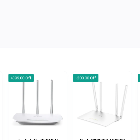
৳399.00 Off
৳200.00 Off