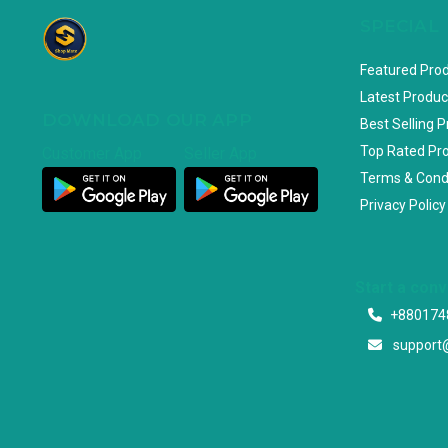
SPECIAL
Featured Pro
Latest Produc
DOWNLOAD OUR APP
Best Selling 
Top Rated Pr
Customer App
Seller App
Terms & Cond
Privacy Policy
Start a con
+880174
support