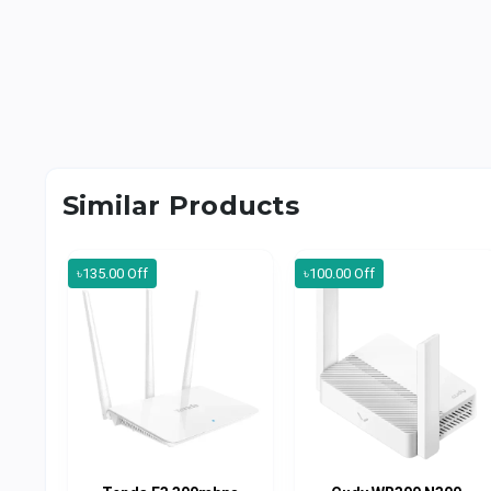
Similar Products
৳135.00 Off
৳100.00 Off