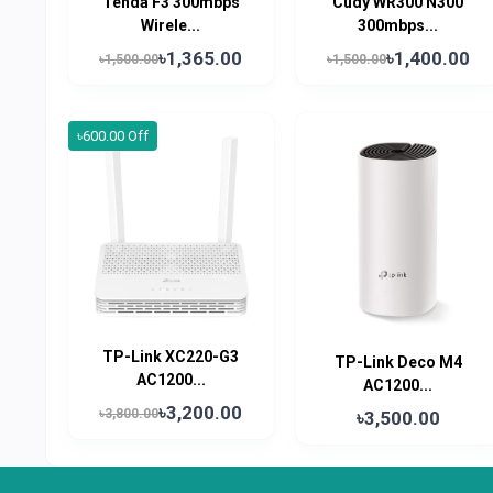
Tenda F3 300mbps
Cudy WR300 N300
Wirele...
300mbps...
৳1,365.00
৳1,400.00
৳1,500.00
৳1,500.00
৳600.00 Off
TP-Link XC220-G3
TP-Link Deco M4
AC1200...
AC1200...
৳3,200.00
৳3,800.00
৳3,500.00