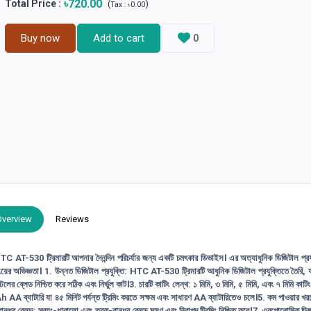
৳720.00
Total Price
:
(
)
Tax :
৳0.00
Buy now
Add to cart
0
Overview
Reviews
0 ট্রিমারটি আপনার দৈনন্দিন পরিচর্যার জন্য একটি চমৎকার ডিভাইস। এর অত্যাধুনিক ডিজিটাল প্রযু
মিংয়ের অভিজ্ঞতা। 1. উন্নত ডিজিটাল প্রযুক্তি: HTC AT-530 ট্রিমারটি আধুনিক ডিজিটাল প্রযুক্তিতে তৈরি,
ের ব্লেড নিশ্চিত করে সঠিক এবং নির্ভুল কাট।3. চারটি কাটিং লেন্থ: ১ মিমি, ৩ মিমি, ৫ মিমি, এবং ৭ মিমি কাট
A ব্যাটারি যা ৪৫ মিনিট পর্যন্ত ট্রিমিং করতে সক্ষম এবং সাধারণ AA ব্যাটারিতেও চলে।5. কম পাওয়ার খরচ
্বক-বান্ধব ব্লেড: স্বয়ং-ধারালো এবং ত্বক-বান্ধব ব্লেড মসৃণ এবং নিরাপদ ট্রিমিং নিশ্চিত করে।7. এরগোনোমিক 