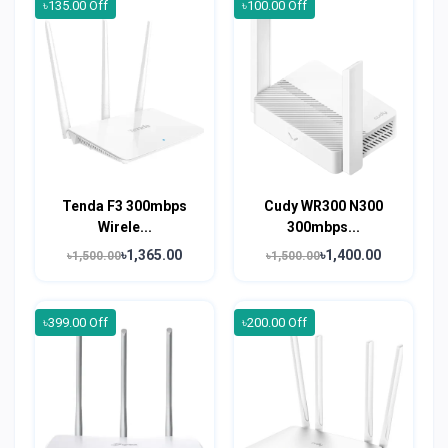
৳135.00 Off
৳100.00 Off
Tenda F3 300mbps
Cudy WR300 N300
Wirele...
300mbps...
৳1,365.00
৳1,400.00
৳1,500.00
৳1,500.00
৳399.00 Off
৳200.00 Off