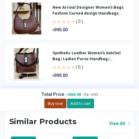
New Arrival Designer Women′s Bags
Fashion Curved design Handbags
Shoulder Bag La
( 0 )
৳990.00
Synthetic Leather Women's Satchel
Bag | Ladies Purse Handbag |
Handheld Bag | Sl
( 0 )
৳990.00
Total Price
:
৳560.00
(
)
Tax :
৳0.00
Buy now
Add to cart
Similar Products
View All