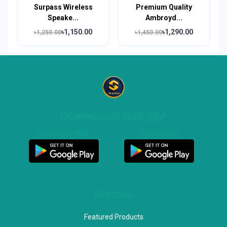
Surpass Wireless
Premium Quality
Speake...
Ambroyd...
৳1,150.00
৳1,290.00
৳1,250.00
৳1,450.00
DOWNLOAD OUR APP
Customer App
Seller App
SPECIAL
Featured Products