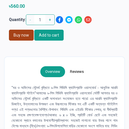
৳560.00
-
+
Quantity:
Buy now
Add to cart
Overview
Reviews
"ঘর ও অফিসের সৌন্দর্য বৃদ্ধিতে ৯-পিস পিভিসি ক্যালিগ্রাফি ওয়ালবোর্ড - আধুনিক আরবি
ক্যালিগ্রাফি স্টাইল"আমাদের ৯-পিস পিভিসি ক্যালিগ্রাফি ওয়ালবোর্ড সেটটি আপনার ঘর ও
অফিসের সৌন্দর্য বৃদ্ধিতে একটি অসাধারণ সংযোজন হতে পারে। এর আরবি ক্যালিগ্রাফি
ডিজাইন, উন্নতমানের উপকরণ এবং উচ্চমানের স্টিকার সহ এটি একটি অত্যন্ত স্টাইলিশ
পণ্য। এই পণ্যগুলোর বৈশিষ্ট্য:-উপাদান: পিভিসি এবং এইচডি স্টিকার পেপার, যা দীর্ঘস্থায়ী
এবং সহজে রক্ষণাবেক্ষণযোগ্য।আকার: ৬ x ৮ ইঞ্চি, প্রতিটি বোর্ড ছোট এবং সহজেই
যেকোনো স্থানে বসানোর উপযোগী।প্রতিস্থাপন: সহজেই লাগানো যায় উভয় পাশে গাম
টেপের মাধ্যমে (ফ্রি)।সংখ্যা: ৯-পিস।উপযোগিতা:বাড়ির যেকোনো অংশে মানিয়ে যায়: লিভিং