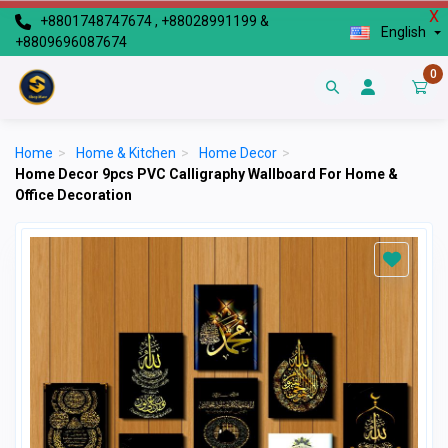
X
+8801748747674 , +88028991199 &
English
+8809696087674
0
Home
>
Home & Kitchen
>
Home Decor
>
Home Decor 9pcs PVC Calligraphy Wallboard For Home &
Office Decoration