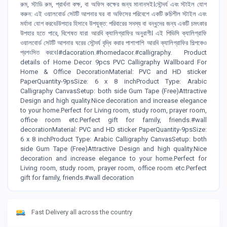
রুম, স্টাডি রুম, প্রার্থনা কক্ষ, বা অফিস কক্ষের জন্য মানানসই।সৌন্দর্য এবং স্টাইল যোগ
করুন: এই ওয়ালবোর্ড সেটটি আপনার ঘর বা অফিসের পরিবেশে একটি রুচিশীল স্টাইল এবং
মর্যাদা যোগ করবে।উপহার হিসাবে উপযুক্ত: পরিবারের সদস্য বা বন্ধুদের জন্য একটি চমৎকার
উপহার হতে পারে, বিশেষত যারা আরবি ক্যালিগ্রাফির অনুরাগী। এই পিভিসি ক্যালিগ্রাফি
ওয়ালবোর্ড সেটটি আপনার ঘরের সৌন্দর্য বৃদ্ধি করার পাশাপাশি আরবি ক্যালিগ্রাফির শিল্পকেও
প্রশংসিত করবে।#dacoration.#homedacor.#calligraphy. Product
details of Home Decor 9pcs PVC Calligraphy Wallboard For
Home & Office DecorationMaterial: PVC and HD sticker
PaperQuantity-9psSize: 6 x 8 inchProduct Type: Arabic
Calligraphy CanvasSetup: both side Gum Tape (Free)Attractive
Design and high quality.Nice decoration and increase elegance
to your home.Perfect for Living room, study room, prayer room,
office room etc.Perfect gift for family, friends.#wall
decorationMaterial: PVC and HD sticker PaperQuantity-9psSize:
6 x 8 inchProduct Type: Arabic Calligraphy CanvasSetup: both
side Gum Tape (Free)Attractive Design and high quality.Nice
decoration and increase elegance to your home.Perfect for
Living room, study room, prayer room, office room etc.Perfect
gift for family, friends.#wall decoration
Fast Delivery all across the country