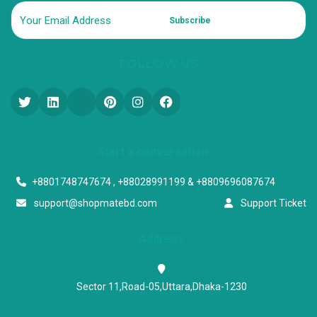
Subscribe
FOLLOW US
Start a conversation
+8801748747674 , +88028991199 & +8809696087674
support@shopmatebd.com
Support Ticket
Address
Sector 11,Road-05,Uttara,Dhaka-1230