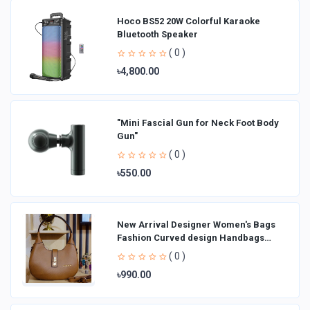
Hoco BS52 20W Colorful Karaoke
Bluetooth Speaker
( 0 )
৳4,800.00
"Mini Fascial Gun for Neck Foot Body
Gun"
( 0 )
৳550.00
New Arrival Designer Women′s Bags
Fashion Curved design Handbags
Shoulder Bag La
( 0 )
৳990.00