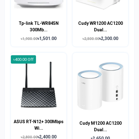
Tp-link TL-WR845N
Cudy WR1200 AC1200
300Mb...
Dual...
৳1,501.00
৳2,300.00
৳1,900.00
৳2,500.00
৳400.00 Off
ASUS RT-N12+ 300Mbps
Cudy M1200 AC1200
Wi...
Dual...
৳2,400.00
৳2,800.00
৳2,650.00