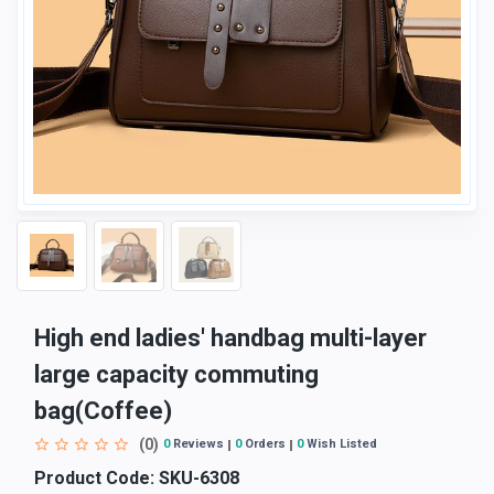
High end ladies' handbag multi-layer
large capacity commuting
bag(Coffee)
(0)
0
Reviews
0
Orders
0
Wish Listed
Product Code:
SKU-6308