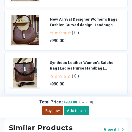
New Arrival Designer Women′s Bags
Fashion Curved design Handbags
Shoulder Bag La
( 0 )
৳990.00
Synthetic Leather Women's Satchel
Bag | Ladies Purse Handbag |
Handheld Bag | Sl
( 0 )
৳990.00
Total Price
:
৳980.00
(
)
Tax :
৳0.00
Buy now
Add to cart
Similar Products
View All