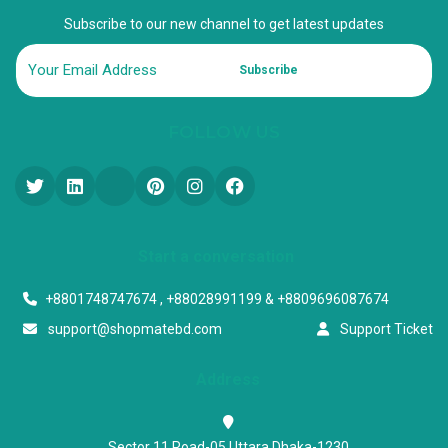
Subscribe to our new channel to get latest updates
Subscribe
FOLLOW US
Start a conversation
+8801748747674 , +88028991199 & +8809696087674
support@shopmatebd.com
Support Ticket
Address
Sector 11,Road-05,Uttara,Dhaka-1230