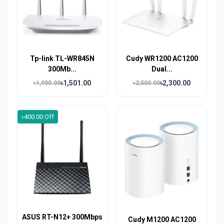
Tp-link TL-WR845N
Cudy WR1200 AC1200
300Mb...
Dual...
৳1,501.00
৳2,300.00
৳1,900.00
৳2,500.00
৳400.00 Off
ASUS RT-N12+ 300Mbps
Cudy M1200 AC1200