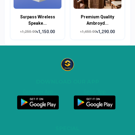
Surpass Wireless
Premium Quality
Speake...
Ambroyd...
৳1,150.00
৳1,290.00
৳1,250.00
৳1,450.00
DOWNLOAD OUR APP
Customer App
Seller App
SPECIAL