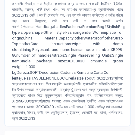
জলরোধী ডিজাইন –যা দৈনন্দিন ব্যবহারের জন্য একেবারে পারফেক্ট ।মাল্টিপাল ইউজিং:
কমিউটিং, অফিস, পার্টি কিংবা শপিং সব জায়গায় ব্যবহারযোগ্য ব্যাগ।আকার: প্রায়
30x25x13 সেমি । আপনি যেখানেই যান, এই ব্যাগটি আপনার ব্যক্তিত্ব ও রুচির পরিচয়
বহন করবে নিঃসন্দেহে, তাই আর দেরি না করে আজই অর্ডার
করুন! #HuinianHandbag#LadiesFashion#PremiumBag#StylishBag#Com
type:zippershape:Other style:Fashiongender:Womenplace of
origin:China MaterialCapacity:otherWaterproof:otherStrap
Type:otherCare instructions:wipe with damp
clothLining:Polyesterbrand name:huinianmodel number:XR998-
80number of handles/straps:Single PhaseSelling Units:Single
itemSingle package size::30X30X30 cmSingle gross
weight::1.000
kgDureza:SOFTDecoración:Cadenas,Remache,Carta,Con
lentejuelas,TASSEL,NONE,LOCK,Perlasize:about 30x25x13প্যাটার্ন:
অন্যান্যক্লোজারের ধরণ: জিপারআকৃতি: অন্যান্যশৈলী: ফ্যাশনলিঙ্গ: মহিলাউৎপত্তিস্থল:
চীন উপাদানক্ষমতা: অন্যান্যজলরোধী: অন্যান্যস্ট্র্যাপের ধরণ: অন্যান্যযত্নের নির্দেশাবলী:
স্যাঁতসেঁতে কাপড় দিয়ে মুছুনআস্তরণ: পলিয়েস্টারব্র্যান্ড নাম: হুইনিয়ানমডেল নম্বর:
XR998-80হ্যান্ডেল/স্ট্র্যাপের সংখ্যা: একক ফেজবিক্রয় ইউনিট: একক আইটেমএকক
প্যাকেজের আকার::30X30X30 সেমিএকক মোট ওজন::1.000 কেজিডুরেজা:নরমসজ্জা:
ক্যাডেনাস, রিমাচে, কার্টা, কন লেন্টেজুয়েলাস, ট্যাসেল, কোনটিই নয়, তালা, পার্লাআকার:
প্রায় 30x25x13