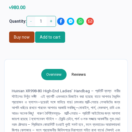
৳980.00
-
+
Quantity:
Buy now
Add to cart
Overview
Reviews
Huinian XR998-80 High-End Ladies’ Handbag – প্রতিটি ব্যস্ত নারীর
স্টাইলের নিখুঁত সঙ্গী! এই ব্যাগটি এমনভাবে ডিজাইন করা হয়েছে যাতে আপনার দৈনন্দিন
প্রয়োজন ও ফ্যাশন—দুয়েরই সঙ্গে মানিয়ে যায়। চমৎকার মাল্টি-লেয়ার লেআউটের জন্য
আপনি গুছিয়ে রাখতে পারবেন আপনার দরকারি সবকিছু—মোবাইল, পার্স, মেকআপ, চাবি এবং
আরও অনেক কিছু! দারুণ বৈশিষ্ট্যসমূহঃ- মাল্টি-লেয়ার – প্রতিটি আইটেমের জন্য আলাদা
জায়গা রয়েছে । ফ্যাশনেবল স্টাইল – ট্রেন্ডি চেইন, পার্ল ও লক সজ্জায় আকর্ষণীয় লুক দেয়।
নরম টেক্সচার – প্রিমিয়াম কোয়ালিটি হওয়াই খুবই সফট হবে , ফলে ব্যবহারেও আরামদায়ক।
জিপার ক্লোজার – ফলে প্রয়োজনীয় জিনিসপত্র নিরাপত্তা সহিত রাখা যাবে। টেকসই এবং