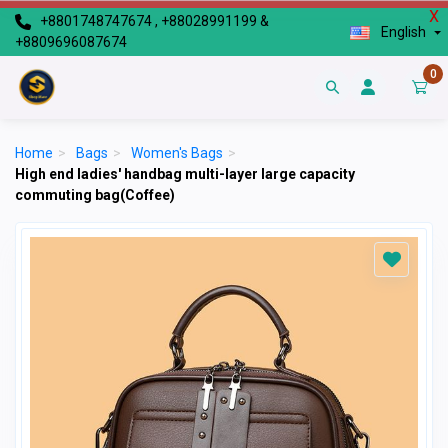
X
+8801748747674 , +88028991199 &
English
+8809696087674
0
Home
>
Bags
>
Women's Bags
>
High end ladies' handbag multi-layer large capacity
commuting bag(Coffee)