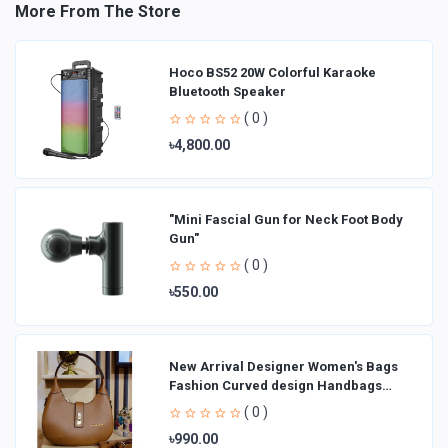
More From The Store
Hoco BS52 20W Colorful Karaoke
Bluetooth Speaker
( 0 )
৳4,800.00
"Mini Fascial Gun for Neck Foot Body
Gun"
( 0 )
৳550.00
New Arrival Designer Women′s Bags
Fashion Curved design Handbags
Shoulder Bag La
( 0 )
৳990.00