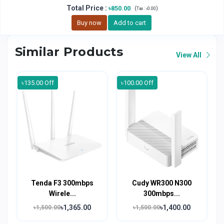
Total Price
:
৳850.00
(
)
Tax :
৳0.00
Buy now
Add to cart
Similar Products
View All
৳135.00 Off
৳100.00 Off
Tenda F3 300mbps
Cudy WR300 N300
Wirele...
300mbps...
৳1,365.00
৳1,400.00
৳1,500.00
৳1,500.00