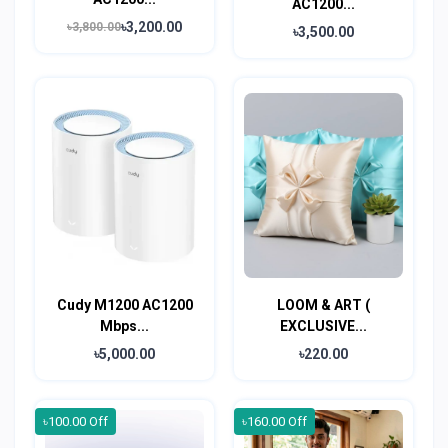
AC1200...
৳3,200.00
৳3,800.00
৳3,500.00
Cudy M1200 AC1200
LOOM & ART (
Mbps...
EXCLUSIVE...
৳5,000.00
৳220.00
৳100.00 Off
৳160.00 Off