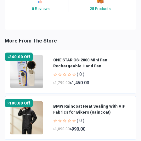
0
Reviews
25
Products
More From The Store
৳340.00 Off
ONE STAR OS-2000 Mini Fan
Rechargeable Hand Fan
( 0 )
৳1,450.00
৳1,790.00
৳100.00 Off
BMW Raincoat Heat Sealing With VIP
Fabrics for Bikers (Raincoat)
( 0 )
৳990.00
৳1,090.00