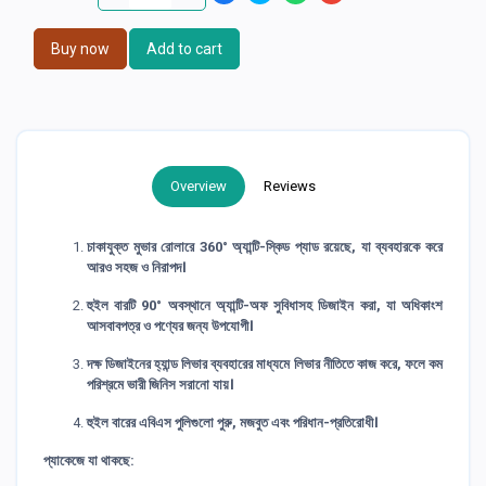
Buy now
Add to cart
Overview
Reviews
চাকাযুক্ত মুভার রোলারে 360° অ্যান্টি-স্কিড প্যাড রয়েছে, যা ব্যবহারকে করে
আরও সহজ ও নিরাপদ।
হুইল বারটি 90° অবস্থানে অ্যান্টি-অফ সুবিধাসহ ডিজাইন করা, যা অধিকাংশ
আসবাবপত্র ও পণ্যের জন্য উপযোগী।
দক্ষ ডিজাইনের হ্যান্ড লিভার ব্যবহারের মাধ্যমে লিভার নীতিতে কাজ করে, ফলে কম
পরিশ্রমে ভারী জিনিস সরানো যায়।
হুইল বারের এবিএস পুলিগুলো পুরু, মজবুত এবং পরিধান-প্রতিরোধী।
প্যাকেজে যা থাকছে: