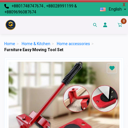
X
+8801748747674 , +88028991199 &
English
+8809696087674
0
Home
>
Home & Kitchen
>
Home accessories
>
Furniture Easy Moving Tool Set