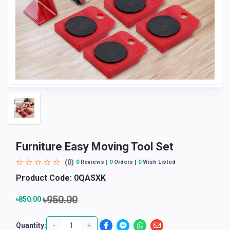
Furniture Easy Moving Tool Set
(0)
0
Reviews
0
Orders
0
Wish Listed
Product Code:
0QASXK
৳950.00
৳850.00
-
+
Quantity: