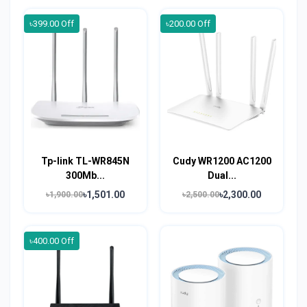
৳399.00 Off
৳200.00 Off
Tp-link TL-WR845N
Cudy WR1200 AC1200
300Mb...
Dual...
৳1,501.00
৳2,300.00
৳1,900.00
৳2,500.00
৳400.00 Off