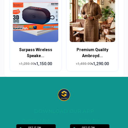
Surpass Wireless
Premium Quality
Speake...
Ambroyd...
৳1,150.00
৳1,290.00
৳1,250.00
৳1,450.00
DOWNLOAD OUR APP
Customer App
Seller App