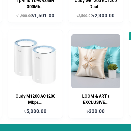
Tp-link TL-WR845N
Cudy WR1200 AC1200
300Mb...
Dual...
৳1,501.00
৳2,300.00
৳1,900.00
৳2,500.00
Cudy M1200 AC1200
LOOM & ART (
Mbps...
EXCLUSIVE...
৳5,000.00
৳220.00