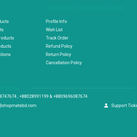
ACCOUNT & SHIPPING INFO
ducts
Profile Info
ts
Wish List
Products
Track Order
oducts
Refund Policy
itions
Return Policy
Cancellation Policy
versation
8747674 , +88028991199 & +8809696087674
@shopmatebd.com
Support Tick