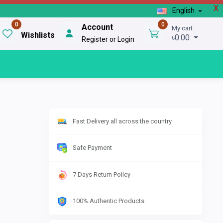
X
English
0
0
Account
My cart
Wishlists
৳0.00
Register or Login
Fast Delivery all across the country
Safe Payment
7 Days Return Policy
100% Authentic Products