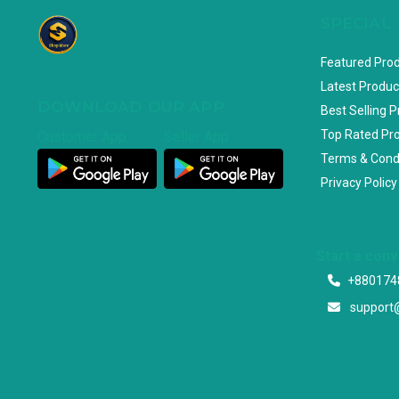
SPECIAL
Featured Pro
Latest Produc
DOWNLOAD OUR APP
Best Selling 
Top Rated Pr
Customer App
Seller App
Terms & Cond
Privacy Policy
Start a con
+880174
support