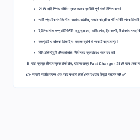
21W হাই স্পিড চার্জিং:
দ্রুত সময়ে ব্যাটারি পূর্ণ চার্জ নিশ্চিত করে।
স্মার্ট প্রোটেকশন সিস্টেম:
ওভার ভোল্টেজ, ওভার কারেন্ট ও শর্ট সার্কিট থেকে ডিভাই
ইউনিভার্সাল কম্প্যাটিবিলিটি:
অ্যান্ড্রয়েড, আইফোন, ট্যাবলেট, ইয়ারবাডসসহ বিভ
কমপ্যাক্ট ও হালকা ডিজাইন:
সহজে ব্যাগ বা পকেটে বহনযোগ্য।
হিট রেজিস্ট্যান্ট টেকনোলজি:
দীর্ঘ সময় ব্যবহারেও গরম হয় না।
📱 যারা ব্যস্ত জীবনে দ্রুত চার্জ চান, তাদের জন্য
Fast Charger 21W
হবে সেরা সঙ
👉 আজই অর্ডার করুন এবং আর কখনো চার্জ শেষ হওয়ার চিন্তা করবেন না! ✅