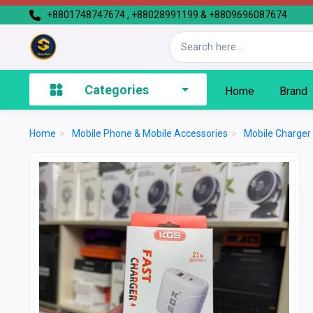
+8801748747674 , +88028991199 & +8809696087674
Categories
Home
Brand
Home
>
Mobile Phone & Mobile Accessories
>
Mobile Charger