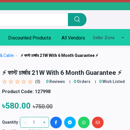
Discounted Products
All Vendors
Seller Zone
 & Cable
>
⚡ ফাস্ট চার্জার 21W With 6 Month Guarantee ⚡
⚡ ফাস্ট চার্জার 21W With 6 Month Guarantee ⚡
(0)
0
Reviews
0
Orders
0
Wish Listed
Product Code:
127998
৳580.00
৳750.00
-
+
Quantity :