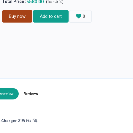
৳580.00
Total Price
:
(
)
Tax :
৳0.00
Buy now
Add to cart
0
Overview
Reviews
t Charger 21W
দিয়ে। 🚀