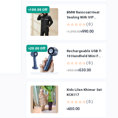
৳100.00 Off
BMW Raincoat Heat
Sealing With VIP
Fabrics for Bikers
( 0 )
(Raincoat)
৳990.00
৳1,090.00
৳20.00 Off
Rechargeable USB T-
10 Handheld Mini Fan
| 3 Speed
( 0 )
৳530.00
৳550.00
Kids Lilen Khimar Set
KCK117
( 0 )
৳650.00