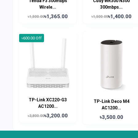
Tenda F3 300mbps
Cudy WR300 N300
Wirele...
300mbps...
৳1,365.00
৳1,400.00
৳1,500.00
৳1,500.00
৳600.00 Off
TP-Link XC220-G3
TP-Link Deco M4
AC1200...
AC1200...
৳3,200.00
৳3,800.00
৳3,500.00