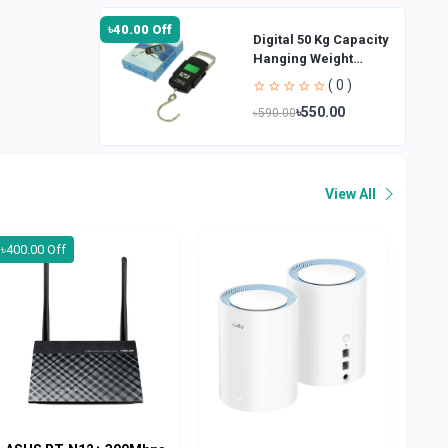
৳40.00 Off
Digital 50 Kg Capacity
Hanging Weight
Scale
( 0 )
৳550.00
৳590.00
View All
৳400.00 Off