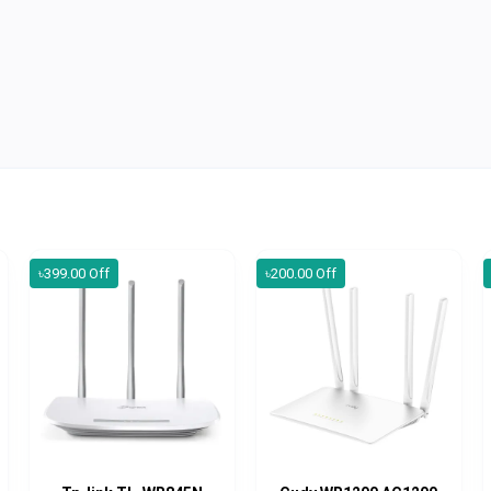
৳399.00 Off
৳200.00 Off