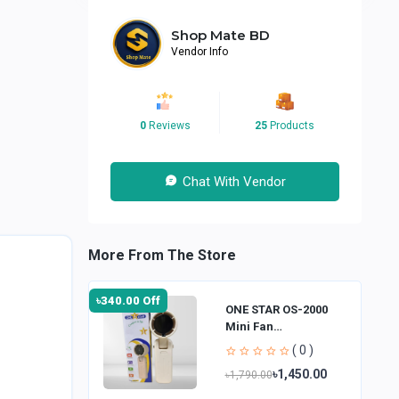
Shop Mate BD
Vendor Info
0
Reviews
25
Products
Chat With Vendor
More From The Store
৳340.00 Off
ONE STAR OS-2000
Mini Fan
Rechargeable Hand
( 0 )
Fan
৳1,450.00
৳1,790.00