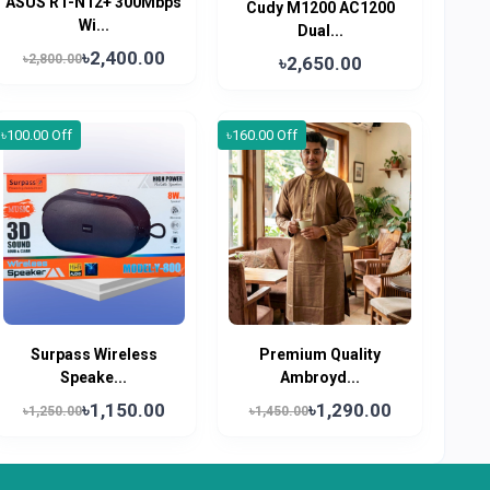
ASUS RT-N12+ 300Mbps
Cudy M1200 AC1200
Wi...
Dual...
৳2,400.00
৳2,800.00
৳2,650.00
৳100.00 Off
৳160.00 Off
Surpass Wireless
Premium Quality
Speake...
Ambroyd...
৳1,150.00
৳1,290.00
৳1,250.00
৳1,450.00