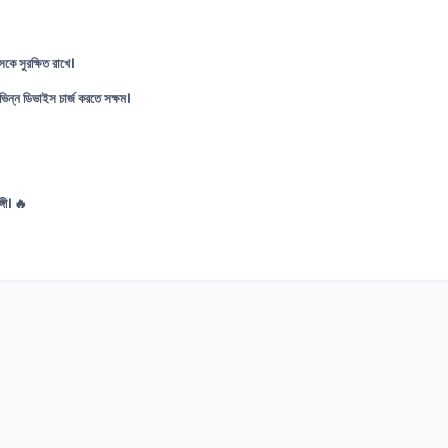
সকে সুরক্ষিত রাখে।
িন্ন ডিভাইস চার্জ করতে সক্ষম।
্গী। 🔥