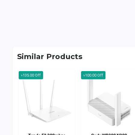
Similar Products
৳135.00 Off
৳100.00 Off