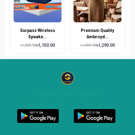
Surpass Wireless
Premium Quality
Speake...
Ambroyd...
৳1,150.00
৳1,290.00
৳1,250.00
৳1,450.00
DOWNLOAD OUR APP
Customer App
Seller App