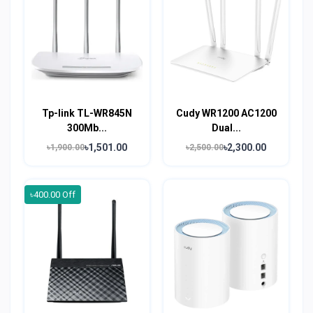
Tp-link TL-WR845N
Cudy WR1200 AC1200
300Mb...
Dual...
৳1,501.00
৳2,300.00
৳1,900.00
৳2,500.00
৳400.00 Off