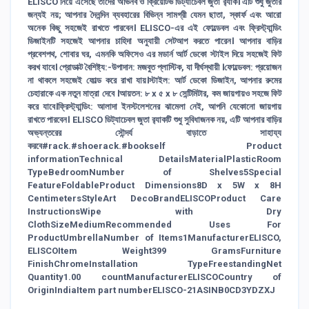
ELISCO নিয়ে এসেছে তাদের অভিনব ও ক্রিয়েটিভ ডিট্যাচেবল জুতা র‍্যাক। এটি শুধু জুতার
জন্যই নয়; আপনার দৈনন্দিন ব্যবহারের বিভিন্ন সামগ্রী যেমন ছাতা, স্কার্ফ এবং আরো
অনেক কিছু সহজেই রাখতে পারবেন। ELISCO-এর এই ফোল্ডেবল এবং ফ্রিস্ট্যান্ডিং
ডিজাইনটি সহজেই আপনার চাহিদা অনুযায়ী সেটআপ করতে পারেন। আপনার বাড়ির
প্রবেশপথ, শোবার ঘর, এমনকি অফিসেও এর মডার্ন আর্ট ডেকো স্টাইল দিয়ে সহজেই ফিট
করখ যাবে। প্রোডাক্ট বৈশিষ্ট্য:-উপাদান: মজবুত প্লাস্টিক, যা দীর্ঘস্থায়ী ।ফোল্ডেবল: প্রয়োজন
না থাকলে সহজেই ফোল্ড করে রাখা যায়।স্টাইল: আর্ট ডেকো ডিজাইন, আপনার রুমের
চেহারাকে এক নতুন মাত্রা দেবে ।আয়তন: ৮ x ৫ x ৮ সেন্টিমিটার, কম জায়গায়ও সহজে ফিট
করে যাবে।ফ্রিস্ট্যান্ডিং: আলাদা ইনস্টলেশনের ঝামেলা নেই, আপনি যেকোনো জায়গায়
রাখতে পারবেন। ELISCO ডিট্যাচেবল জুতা র‍্যাকটি শুধু সুবিধাজনক নয়, এটি আপনার বাড়ির
অভ্যন্তরের সৌন্দর্য বাড়াতে সাহায্য
করবে#rack.#shoerack.#bookself Product
informationTechnical DetailsMaterial‎PlasticRoom
Type‎BedroomNumber of Shelves‎5Special
Feature‎FoldableProduct Dimensions‎8D x 5W x 8H
CentimetersStyle‎Art DecoBrand‎ELISCOProduct Care
Instructions‎Wipe with Dry
ClothSize‎MediumRecommended Uses For
Product‎UmbrellaNumber of Items‎1Manufacturer‎ELISCO,
ELISCOItem Weight‎399 GramsFurniture
Finish‎ChromeInstallation Type‎FreestandingNet
Quantity‎1.00 countManufacturer‎ELISCOCountry of
Origin‎IndiaItem part number‎ELISCO-21ASIN‎B0CD3YDZXJ