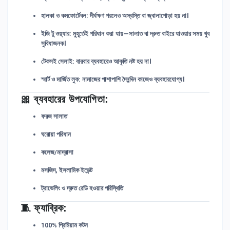
হালকা ও কমফোর্টেবল:
দীর্ঘক্ষণ পরলেও অস্বস্তি বা জ্বালাপোড়া হয় না।
ইজি টু ওয়্যার:
মুহূর্তেই পরিধান করা যায়—সালাত বা দ্রুত বাইরে যাওয়ার সময় খুব
সুবিধাজনক।
টেকসই সেলাই:
বারবার ব্যবহারেও আকৃতি নষ্ট হয় না।
স্মার্ট ও মার্জিত লুক:
নামাজের পাশাপাশি দৈনন্দিন কাজেও ব্যবহারযোগ্য।
🎀
ব্যবহারের উপযোগিতা:
ফরজ সালাত
ঘরোয়া পরিধান
কলেজ/মাদ্রাসা
মসজিদ, ইসলামিক ইভেন্ট
ট্রাভেলিং ও দ্রুত রেডি হওয়ার পরিস্থিতি
🧵
ফ্যাব্রিক:
100% প্রিমিয়াম কটন