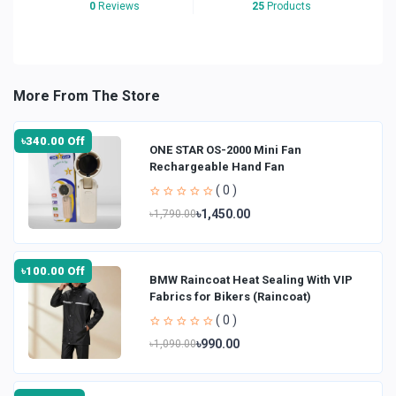
0
Reviews
25
Products
More From The Store
৳340.00 Off
ONE STAR OS-2000 Mini Fan
Rechargeable Hand Fan
( 0 )
৳1,450.00
৳1,790.00
৳100.00 Off
BMW Raincoat Heat Sealing With VIP
Fabrics for Bikers (Raincoat)
( 0 )
৳990.00
৳1,090.00