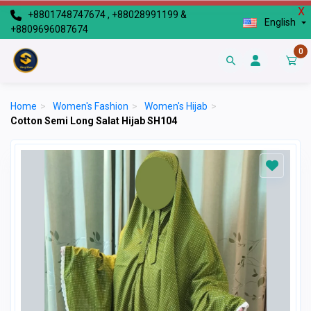
X
+8801748747674 , +88028991199 &
English
+8809696087674
0
Home
>
Women's Fashion
>
Women's Hijab
>
Cotton Semi Long Salat Hijab SH104