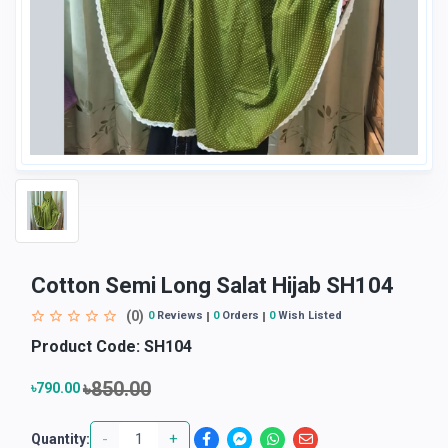
Cotton Semi Long Salat Hijab SH104
(0)
0
Reviews
0
Orders
0
Wish Listed
Product Code:
SH104
৳850.00
৳790.00
-
+
Quantity: