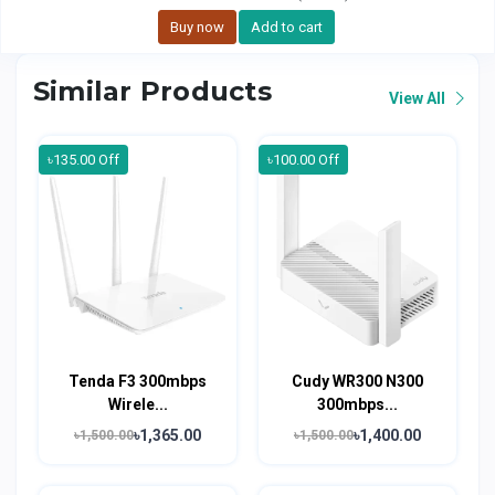
Buy now
Add to cart
Similar Products
View All
৳135.00 Off
৳100.00 Off
Tenda F3 300mbps
Cudy WR300 N300
Wirele...
300mbps...
৳1,365.00
৳1,400.00
৳1,500.00
৳1,500.00