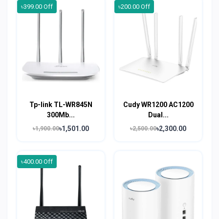
৳399.00 Off
৳200.00 Off
Tp-link TL-WR845N
Cudy WR1200 AC1200
300Mb...
Dual...
৳1,501.00
৳2,300.00
৳1,900.00
৳2,500.00
৳400.00 Off