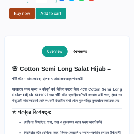
Buy now
Add to cart
Overview
Reviews
🌸
Cotton Semi Long Salat Hijab –
খাঁটি কটন - আরামদায়ক, হালকা ও নামাজের জন্য পারফেক্ট।
সালাতের সময় দ্রুত ও পরিপূর্ণ পর্দা নিশ্চিত করতে নিয়ে এলো
Cotton Semi Long
Salat Hijab SH102
। নরম খাঁটি কটন ফ্যাব্রিকে তৈরি হওয়ায় এটি গরম, ঠান্ডা সব
ঋতুতেই আরামদায়ক। সেমি লং কাট ডিজাইন মাথা থেকে বুক পর্যন্ত সুন্দরভাবে কভারেজ দেয়।
⭐
পণ্যের বিশেষত্ব:
সেমি লং ডিজাইন:
মাথা, গলা ও বুক কভার করার জন্য আদর্শ কাট।
প্রিমিয়াম কটন ফেব্রিক:
নরম, স্কিন-ফ্রেন্ডলি ও শ্বাস-প্রশ্বাস চলাচল উপযোগী।