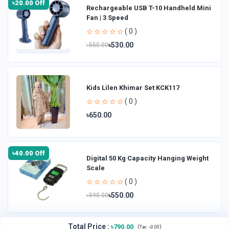
৳20.00 Off
Rechargeable USB T-10 Handheld Mini
Fan | 3 Speed
( 0 )
৳530.00
৳550.00
Kids Lilen Khimar Set KCK117
( 0 )
৳650.00
৳40.00 Off
Digital 50 Kg Capacity Hanging Weight
Scale
( 0 )
৳550.00
৳590.00
Total Price
:
৳790.00
(
)
Tax :
৳0.00