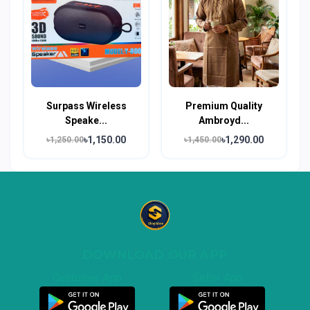
Surpass Wireless
Premium Quality
Speake...
Ambroyd...
৳1,150.00
৳1,290.00
৳1,250.00
৳1,450.00
DOWNLOAD OUR APP
Customer App
Seller App