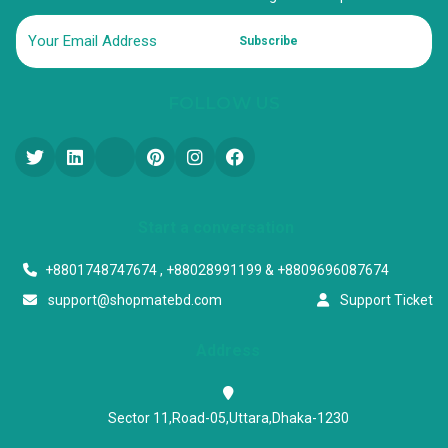
Subscribe
FOLLOW US
Start a conversation
+8801748747674 , +88028991199 & +8809696087674
support@shopmatebd.com
Support Ticket
Address
Sector 11,Road-05,Uttara,Dhaka-1230