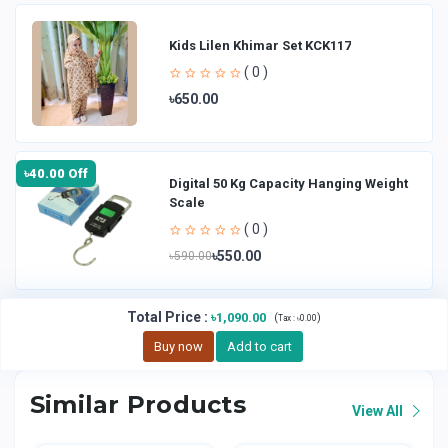
Kids Lilen Khimar Set KCK117
( 0 )
৳650.00
৳40.00 Off
Digital 50 Kg Capacity Hanging Weight
Scale
( 0 )
৳550.00
৳590.00
Total Price
:
৳1,090.00
(
)
Tax :
৳0.00
Buy now
Add to cart
Similar Products
View All