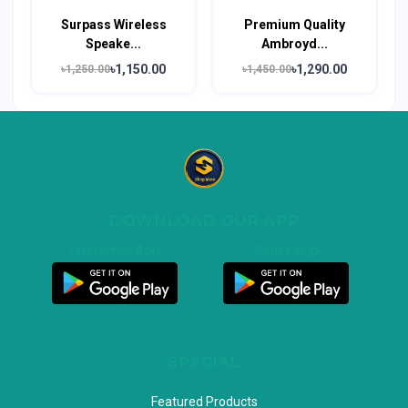
Surpass Wireless
Premium Quality
Speake...
Ambroyd...
৳1,150.00
৳1,290.00
৳1,250.00
৳1,450.00
DOWNLOAD OUR APP
Customer App
Seller App
SPECIAL
Featured Products