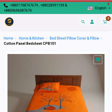
X
+8801748747674 , +88028991199 &
English
+8809696087674
0
Home
>
Home & Kitchen
>
Bed Sheet Pillow Cover & Pillow
>
Cotton Panel Bedsheet CPB101