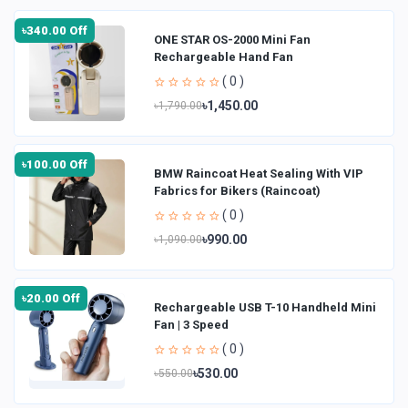
৳340.00 Off
ONE STAR OS-2000 Mini Fan
Rechargeable Hand Fan
( 0 )
৳1,450.00
৳1,790.00
৳100.00 Off
BMW Raincoat Heat Sealing With VIP
Fabrics for Bikers (Raincoat)
( 0 )
৳990.00
৳1,090.00
৳20.00 Off
Rechargeable USB T-10 Handheld Mini
Fan | 3 Speed
( 0 )
৳530.00
৳550.00