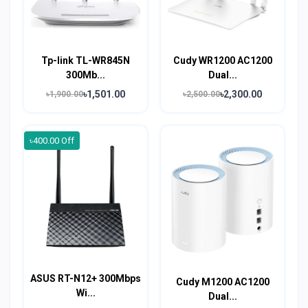
Tp-link TL-WR845N
Cudy WR1200 AC1200
300Mb...
Dual...
৳1,501.00
৳2,300.00
৳1,900.00
৳2,500.00
৳400.00 Off
ASUS RT-N12+ 300Mbps
Cudy M1200 AC1200
Wi...
Dual...