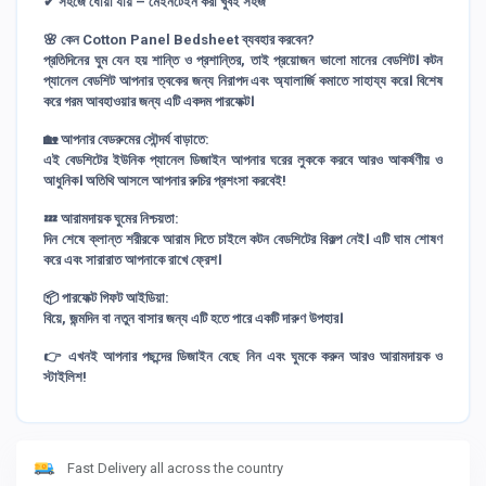
✔ সহজে ধোয়া যায় – মেইনটেইন করা খুবই সহজ
🌸
কেন Cotton Panel Bedsheet ব্যবহার করবেন?
প্রতিদিনের ঘুম যেন হয় শান্তি ও প্রশান্তির, তাই প্রয়োজন ভালো মানের বেডশিট। কটন
প্যানেল বেডশিট আপনার ত্বকের জন্য নিরাপদ এবং অ্যালার্জি কমাতে সাহায্য করে। বিশেষ
করে গরম আবহাওয়ার জন্য এটি একদম পারফেক্ট।
🏡
আপনার বেডরুমের সৌন্দর্য বাড়াতে:
এই বেডশিটের ইউনিক প্যানেল ডিজাইন আপনার ঘরের লুককে করবে আরও আকর্ষণীয় ও
আধুনিক। অতিথি আসলে আপনার রুচির প্রশংসা করবেই!
💤
আরামদায়ক ঘুমের নিশ্চয়তা:
দিন শেষে ক্লান্ত শরীরকে আরাম দিতে চাইলে কটন বেডশিটের বিকল্প নেই। এটি ঘাম শোষণ
করে এবং সারারাত আপনাকে রাখে ফ্রেশ।
📦
পারফেক্ট গিফট আইডিয়া:
বিয়ে, জন্মদিন বা নতুন বাসার জন্য এটি হতে পারে একটি দারুণ উপহার।
👉 এখনই আপনার পছন্দের ডিজাইন বেছে নিন এবং ঘুমকে করুন আরও আরামদায়ক ও
স্টাইলিশ!
Fast Delivery all across the country