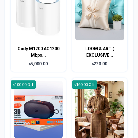
Cudy M1200 AC1200
LOOM & ART (
Mbps...
EXCLUSIVE...
৳5,000.00
৳220.00
৳100.00 Off
৳160.00 Off