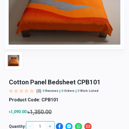
Cotton Panel Bedsheet CPB101
(0)
0
Reviews
0
Orders
0
Wish Listed
Product Code:
CPB101
৳1,350.00
৳1,090.00
-
+
Quantity: