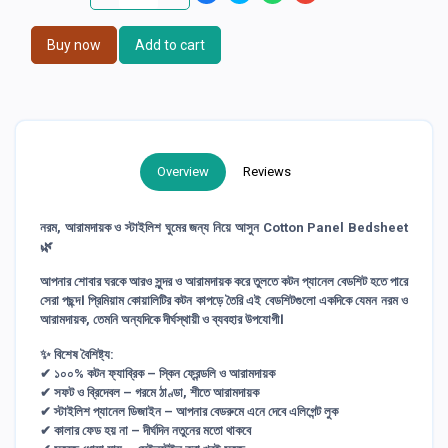
Buy now
Add to cart
Overview
Reviews
নরম, আরামদায়ক ও স্টাইলিশ ঘুমের জন্য নিয়ে আসুন
Cotton Panel Bedsheet
🌿
আপনার শোবার ঘরকে আরও সুন্দর ও আরামদায়ক করে তুলতে কটন প্যানেল বেডশিট হতে পারে
সেরা পছন্দ। প্রিমিয়াম কোয়ালিটির কটন কাপড়ে তৈরি এই বেডশিটগুলো একদিকে যেমন নরম ও
আরামদায়ক, তেমনি অন্যদিকে দীর্ঘস্থায়ী ও ব্যবহার উপযোগী।
✨
বিশেষ বৈশিষ্ট্য:
✔ ১০০% কটন ফ্যাব্রিক – স্কিন ফ্রেন্ডলি ও আরামদায়ক
✔ সফট ও ব্রিদেবল – গরমে ঠাণ্ডা, শীতে আরামদায়ক
✔ স্টাইলিশ প্যানেল ডিজাইন – আপনার বেডরুমে এনে দেবে এলিগেন্ট লুক
✔ কালার ফেড হয় না – দীর্ঘদিন নতুনের মতো থাকবে