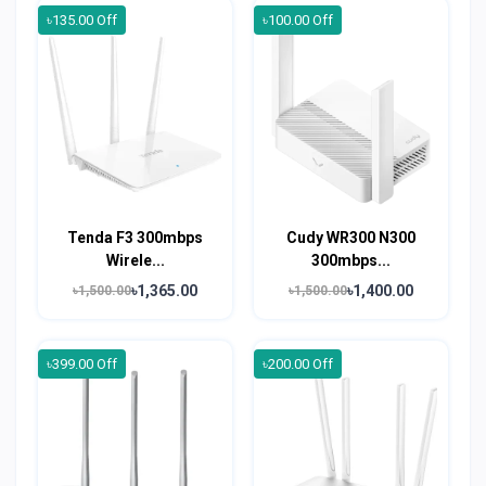
৳135.00 Off
৳100.00 Off
Tenda F3 300mbps
Cudy WR300 N300
Wirele...
300mbps...
৳1,365.00
৳1,400.00
৳1,500.00
৳1,500.00
৳399.00 Off
৳200.00 Off