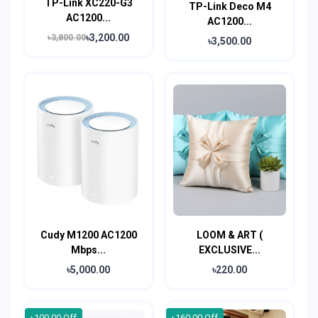
TP-Link XC220-G3
TP-Link Deco M4
AC1200...
AC1200...
৳3,200.00
৳3,800.00
৳3,500.00
Cudy M1200 AC1200
LOOM & ART (
Mbps...
EXCLUSIVE...
৳5,000.00
৳220.00
৳100.00 Off
৳160.00 Off