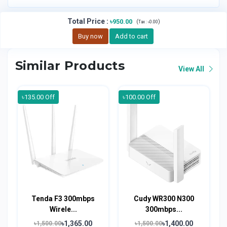
Total Price
:
৳950.00
(
)
Tax :
৳0.00
Buy now
Add to cart
Similar Products
View All
৳135.00 Off
৳100.00 Off
Tenda F3 300mbps
Cudy WR300 N300
Wirele...
300mbps...
৳1,365.00
৳1,400.00
৳1,500.00
৳1,500.00