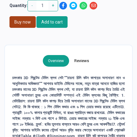
-
+
Quantity:
Buy now
Add to cart
Overview
Reviews
চমৎকার 3D প্রিন্টেড টেবিল ক্লথ সেট:""চায়না চিলি কটন কাপড়ের অসাধারণ মান ও
আধুনিকতার অভিজ্ঞতা"" আপনার ডাইনিং টেবিলের সাজে, নতুন মাত্রা আনতে হাজির হলো
চমৎকার মানের 3D প্রিন্টেড টেবিল ক্লথ সেট, যা চায়না চিলি কটন কাপড় দিয়ে তৈরি। এই
সেটটি অসাধারণ সুন্দর এবং কোয়ালিটি সম্পন্ন। এই টেবিল ক্লথের কিছু বৈশিষ্ট্য: 1.
মেটারিয়াল: চায়না চিলি কটন কাপড় দিয়ে তৈরি অসাধারণ মানের 3D প্রিন্টেড টেবিল ক্লথ
সেট।2. কি কি থাকছে : ১ পিস টেবিল কভার এবং ৬ পিস চেয়ার কভার রয়েছে এটিতে।3.
গ্যারান্টি: ১০০% কালার গ্যারান্টি নিশ্চিত, যা রঙের স্থায়িত্ব বজায় রাখবে।4. টেবিল কভারের
সাইজ: লম্বায় ৭ ফিট এবং পাশে ৫ ফিট।5. চেয়ার কভারের সাইজ: লম্বায় ২১ ইঞ্চি এবং
পাশে ১৮ ইঞ্চি।6. সুন্দর্য : ছবির তুলনায় বাস্তবে আরও বেশি সুন্দর এবং আকর্ষণীয়।7. সৌন্দর্য
বৃদ্ধি: আপনার ডাইনিং রুমের সৌন্দর্য আরও বৃদ্ধি করার ক্ষেত্রে অসাধারণ একটি প্রোডাক্ট
হবে।#Table.#Cloth.#Dinningroom. চায়না চিলি কট কাপড়ের তৈরী। ধারনার