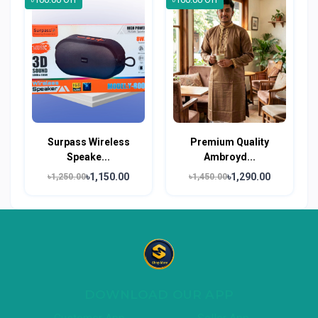
Surpass Wireless
Premium Quality
Speake...
Ambroyd...
৳1,150.00
৳1,290.00
৳1,250.00
৳1,450.00
DOWNLOAD OUR APP