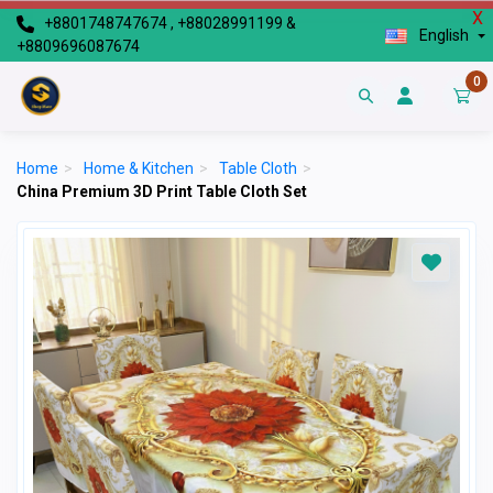
X
+8801748747674 , +88028991199 &
English
+8809696087674
0
Home
>
Home & Kitchen
>
Table Cloth
>
China Premium 3D Print Table Cloth Set