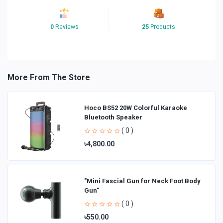
0
Reviews
25
Products
More From The Store
Hoco BS52 20W Colorful Karaoke
Bluetooth Speaker
( 0 )
৳4,800.00
"Mini Fascial Gun for Neck Foot Body
Gun"
( 0 )
৳550.00