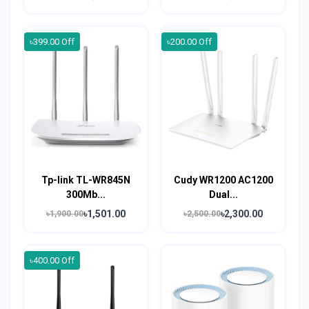
৳399.00 Off
৳200.00 Off
Tp-link TL-WR845N
Cudy WR1200 AC1200
300Mb...
Dual...
৳1,501.00
৳2,300.00
৳1,900.00
৳2,500.00
৳400.00 Off