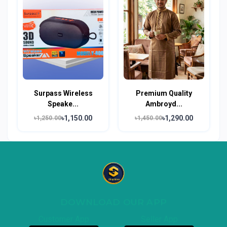
Surpass Wireless
Premium Quality
Speake...
Ambroyd...
৳1,150.00
৳1,290.00
৳1,250.00
৳1,450.00
DOWNLOAD OUR APP
Customer App
Seller App