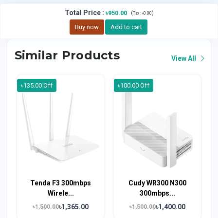
Total Price
:
৳950.00
(
)
Tax :
৳0.00
Buy now
Add to cart
Similar Products
View All
৳135.00 Off
৳100.00 Off
Tenda F3 300mbps
Cudy WR300 N300
Wirele...
300mbps...
৳1,365.00
৳1,400.00
৳1,500.00
৳1,500.00