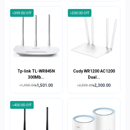
৳399.00 Off
৳200.00 Off
Tp-link TL-WR845N
Cudy WR1200 AC1200
300Mb...
Dual...
৳1,501.00
৳2,300.00
৳1,900.00
৳2,500.00
৳400.00 Off