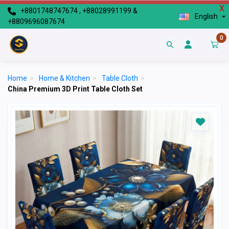
X
+8801748747674 , +88028991199 &
English
+8809696087674
0
Home
>
Home & Kitchen
>
Table Cloth
>
China Premium 3D Print Table Cloth Set