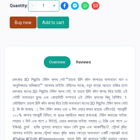
-
+
Quantity:
Buy now
Add to cart
Overview
Reviews
চমৎকার 3D প্রিন্টেড টেবিল ক্লথ সেট:""চায়না চিলি কটন কাপড়ের অসাধারণ মান ও
আধুনিকতার অভিজ্ঞতা"" আপনার ডাইনিং টেবিলের সাজে, নতুন মাত্রা আনতে হাজির হলো
চমৎকার মানের 3D প্রিন্টেড টেবিল ক্লথ সেট, যা চায়না চিলি কটন কাপড় দিয়ে তৈরি। এই
সেটটি অসাধারণ সুন্দর এবং কোয়ালিটি সম্পন্ন। এই টেবিল ক্লথের কিছু বৈশিষ্ট্য: 1.
মেটারিয়াল: চায়না চিলি কটন কাপড় দিয়ে তৈরি অসাধারণ মানের 3D প্রিন্টেড টেবিল ক্লথ সেট।
2. কি কি থাকছে : ১ পিস টেবিল কভার এবং ৬ পিস চেয়ার কভার রয়েছে এটিতে।3. গ্যারান্টি:
১০০% কালার গ্যারান্টি নিশ্চিত, যা রঙের স্থায়িত্ব বজায় রাখবে।4. টেবিল কভারের সাইজ:
লম্বায় ৭ ফিট এবং পাশে ৫ ফিট।5. চেয়ার কভারের সাইজ: লম্বায় ২১ ইঞ্চি এবং পাশে ১৮
ইঞ্চি।6. সুন্দর্য : ছবির তুলনায় বাস্তবে আরও বেশি সুন্দর এবং আকর্ষণীয়।7. সৌন্দর্য বৃদ্ধি:
আপনার ডাইনিং রুমের সৌন্দর্য আরও বৃদ্ধি করার ক্ষেত্রে অসাধারণ একটি প্রোডাক্ট হবে।
#Table.#Cloth.#Dinningroom. চায়না চিলি কট কাপড়ের তৈরী। ধারনার থেকেও