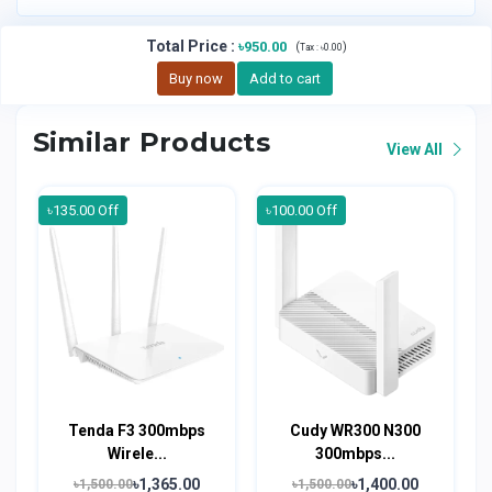
Total Price
:
৳950.00
(
)
Tax :
৳0.00
Buy now
Add to cart
Similar Products
View All
৳135.00 Off
৳100.00 Off
Tenda F3 300mbps
Cudy WR300 N300
Wirele...
300mbps...
৳1,365.00
৳1,400.00
৳1,500.00
৳1,500.00