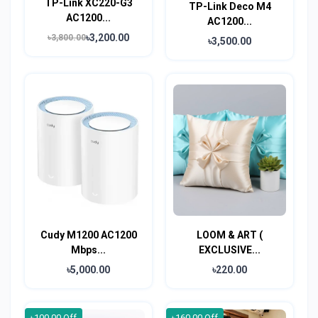
TP-Link XC220-G3
TP-Link Deco M4
AC1200...
AC1200...
৳3,200.00
৳3,800.00
৳3,500.00
Cudy M1200 AC1200
LOOM & ART (
Mbps...
EXCLUSIVE...
৳5,000.00
৳220.00
৳100.00 Off
৳160.00 Off