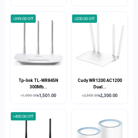
৳399.00 Off
৳200.00 Off
Tp-link TL-WR845N
Cudy WR1200 AC1200
300Mb...
Dual...
৳1,501.00
৳2,300.00
৳1,900.00
৳2,500.00
৳400.00 Off