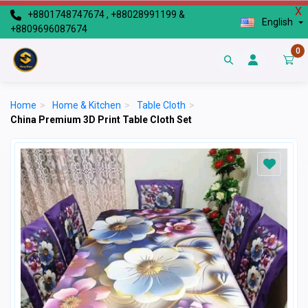
X
+8801748747674 , +88028991199 &
English
+8809696087674
0
Home
>
Home & Kitchen
>
Table Cloth
>
China Premium 3D Print Table Cloth Set