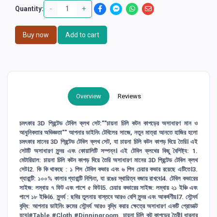
-
+
Quantity:
Buy now
Add to cart
Overview
Reviews
চমৎকার 3D প্রিন্টেড টেবিল ক্লথ সেট:""চায়না চিলি কটন কাপড়ের অসাধারণ মান ও
আধুনিকতার অভিজ্ঞতা"" আপনার ডাইনিং টেবিলের সাজে, নতুন মাত্রা আনতে হাজির হলো
চমৎকার মানের 3D প্রিন্টেড টেবিল ক্লথ সেট, যা চায়না চিলি কটন কাপড় দিয়ে তৈরি। এই
সেটটি অসাধারণ সুন্দর এবং কোয়ালিটি সম্পন্ন। এই টেবিল ক্লথের কিছু বৈশিষ্ট্য: 1.
মেটারিয়াল: চায়না চিলি কটন কাপড় দিয়ে তৈরি অসাধারণ মানের 3D প্রিন্টেড টেবিল ক্লথ
সেট।2. কি কি থাকছে : ১ পিস টেবিল কভার এবং ৬ পিস চেয়ার কভার রয়েছে এটিতে।3.
গ্যারান্টি: ১০০% কালার গ্যারান্টি নিশ্চিত, যা রঙের স্থায়িত্ব বজায় রাখবে।4. টেবিল কভারের
সাইজ: লম্বায় ৭ ফিট এবং পাশে ৫ ফিট।5. চেয়ার কভারের সাইজ: লম্বায় ২১ ইঞ্চি এবং
পাশে ১৮ ইঞ্চি।6. সুন্দর্য : ছবির তুলনায় বাস্তবে আরও বেশি সুন্দর এবং আকর্ষণীয়।7. সৌন্দর্য
বৃদ্ধি: আপনার ডাইনিং রুমের সৌন্দর্য আরও বৃদ্ধি করার ক্ষেত্রে অসাধারণ একটি প্রোডাক্ট
হবে।#Table.#Cloth.#Dinningroom. চায়না চিলি কট কাপড়ের তৈরী। ধারনার