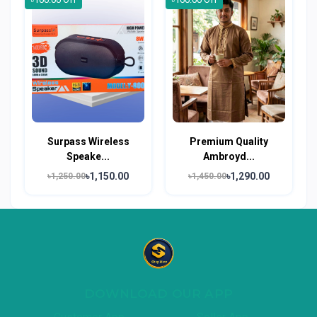
Surpass Wireless
Premium Quality
Speake...
Ambroyd...
৳1,150.00
৳1,290.00
৳1,250.00
৳1,450.00
DOWNLOAD OUR APP