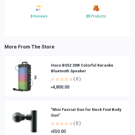
0
Reviews
25
Products
More From The Store
Hoco BS52 20W Colorful Karaoke
Bluetooth Speaker
( 0 )
৳4,800.00
"Mini Fascial Gun for Neck Foot Body
Gun"
( 0 )
৳550.00