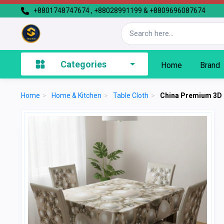
+8801748747674 , +88028991199 & +8809696087674
Categories
Home
Brand
Home
>
Home & Kitchen
>
Table Cloth
>
China Premium 3D P