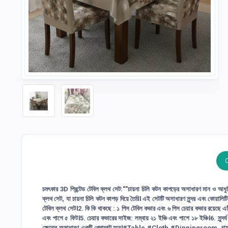
চমৎকার 3D প্রিন্টেড টেবিল ক্লথ সেট:""চায়না চিলি কটন কাপড়ের অসাধারণ মান ও আধু
ক্লথ সেট, যা চায়না চিলি কটন কাপড় দিয়ে তৈরি। এই সেটটি অসাধারণ সুন্দর এবং কোয়ালিটি স
টেবিল ক্লথ সেট।2. কি কি থাকছে : ১ পিস টেবিল কভার এবং ৬ পিস চেয়ার কভার রয়েছে এটিতে
এবং পাশে ৫ ফিট।5. চেয়ার কভারের সাইজ: লম্বায় ২১ ইঞ্চি এবং পাশে ১৮ ইঞ্চি।6. সুন্দর্য :
ক্ষেত্রে অসাধারণ একটি প্রোডাক্ট হবে।#Table.#Cloth.#Dinningroom. চায়না চিলি ক