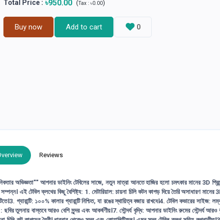
৳950.00
Total Price
:
(
)
Tax :
৳0.00
Buy now
Add to cart
0
Overview
Reviews
নিকতার অভিজ্ঞতা"" আপনার ডাইনিং টেবিলের সাজে, নতুন মাত্রা আনতে হাজির হলো চমৎকার মানের 3D প্রিন্
ম্পন্ন। এই টেবিল ক্লথের কিছু বৈশিষ্ট্য: 1. মেটারিয়াল: চায়না চিলি কটন কাপড় দিয়ে তৈরি অসাধারণ মানের 3D 
।3. গ্যারান্টি: ১০০% কালার গ্যারান্টি নিশ্চিত, যা রঙের স্থায়িত্ব বজায় রাখবে।4. টেবিল কভারের সাইজ: লম্
 ছবির তুলনায় বাস্তবে আরও বেশি সুন্দর এবং আকর্ষণীয়।7. সৌন্দর্য বৃদ্ধি: আপনার ডাইনিং রুমের সৌন্দর্য আরও ব
ট কাপড়ের তৈরী। ধারনার থেকেও সুন্দর এবং কোয়ালিটিফুল। এমন সুন্দর টেবিল ক্লথ সত্যি কল্পনাতীত।3D 