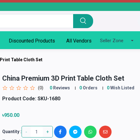
Discounted Products
All Vendors
Seller Zone
rint Table Cloth Set
China Premium 3D Print Table Cloth Set
(0)
0
Reviews
0
Orders
0
Wish Listed
Product Code:
SKU-1680
৳950.00
-
+
Quantity :