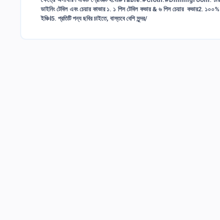
ডাইনিং টেবিল এবং চেয়ার কাভার ১. ১ পিস টেবিল কভার & ৬ পিস চেয়ার কভার2. ১০০% কা
ইঞ্চি।5. প্রতিটি পন্য ছবির চাইতে, বাস্তবে বেশি সুন্দর/