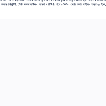
লার গ্যারান্টি3. টেবিল কভার সাইজ- লাম্বা ৭ ফিট & পাশে ৫ ফিট4. চেয়ার কভার সাইজ- লাম্বা ২১ ইঞ্চি