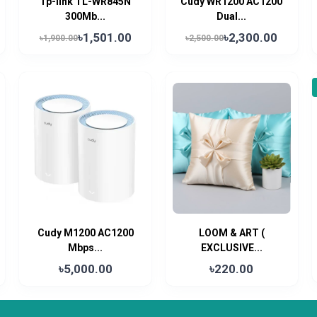
Tp-link TL-WR845N
Cudy WR1200 AC1200
300Mb...
Dual...
৳1,501.00
৳2,300.00
৳1,900.00
৳2,500.00
Cudy M1200 AC1200
LOOM & ART (
Mbps...
EXCLUSIVE...
৳5,000.00
৳220.00