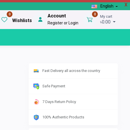
X
English
0
0
Account
My cart
Wishlists
৳0.00
Register or Login
Fast Delivery all across the country
Safe Payment
7 Days Return Policy
100% Authentic Products