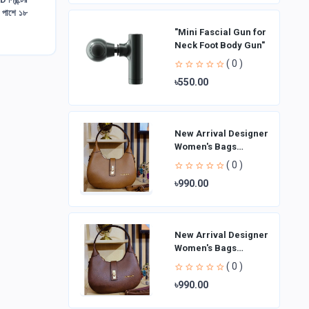
, পাশে ১৮
"Mini Fascial Gun for
Neck Foot Body Gun"
( 0 )
৳550.00
New Arrival Designer
Women′s Bags
Fashion Curved
( 0 )
design Handbags
৳990.00
Shoulder Bag La
New Arrival Designer
Women′s Bags
Fashion Curved
( 0 )
design Handbags
৳990.00
Shoulder Bag La