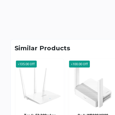
Similar Products
৳135.00 Off
৳100.00 Off