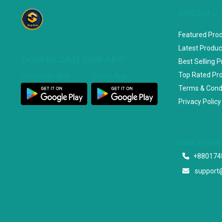
SPECIAL
Featured Pro
Latest Produc
DOWNLOAD OUR APP
Best Selling 
Top Rated Pr
Customer App
Seller App
Terms & Cond
Privacy Policy
Start a con
+880174
support