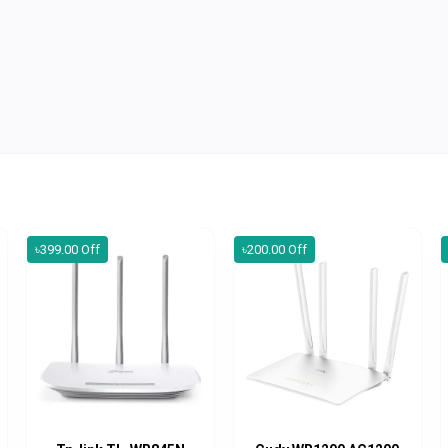
৳399.00 Off
৳200.00 Off