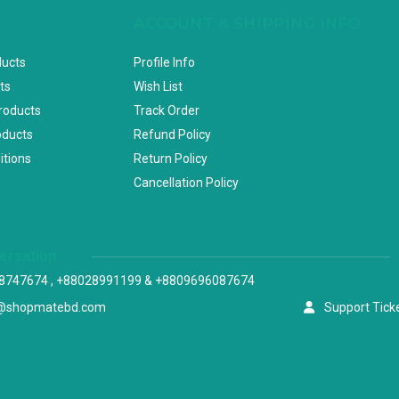
ACCOUNT & SHIPPING INFO
ducts
Profile Info
ts
Wish List
Products
Track Order
oducts
Refund Policy
itions
Return Policy
Cancellation Policy
versation
8747674 , +88028991199 & +8809696087674
@shopmatebd.com
Support Tick