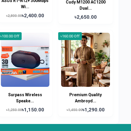
ASUS RT-N12+ 300Mbps
Cudy M1200 AC1200
Wi...
Dual...
৳2,400.00
৳2,800.00
৳2,650.00
৳100.00 Off
৳160.00 Off
Surpass Wireless
Premium Quality
Speake...
Ambroyd...
৳1,150.00
৳1,290.00
৳1,250.00
৳1,450.00