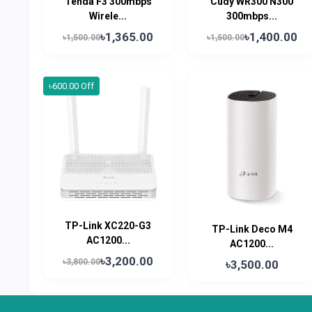
Tenda F3 300mbps
Cudy WR300 N300
Wirele...
300mbps...
৳1,365.00
৳1,400.00
৳1,500.00
৳1,500.00
৳600.00 Off
TP-Link XC220-G3
TP-Link Deco M4
AC1200...
AC1200...
৳3,200.00
৳3,800.00
৳3,500.00