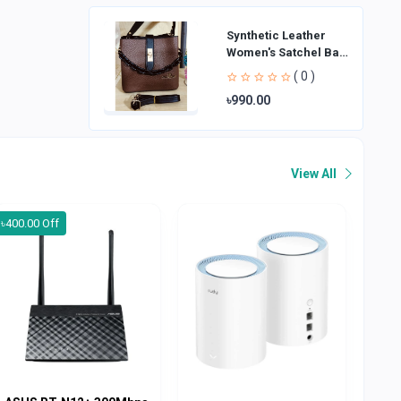
Synthetic Leather
Women's Satchel Bag
| Ladies Purse
( 0 )
Handbag | Handheld
৳990.00
Bag | Sl
View All
৳400.00 Off