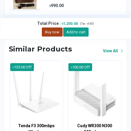
৳990.00
Total Price
:
৳1,250.00
(
)
Tax :
৳0.00
Buy now
Add to cart
Similar Products
View All
৳135.00 Off
৳100.00 Off
Tenda F3 300mbps
Cudy WR300 N300