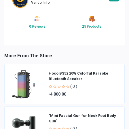
Vendor Info
0
Reviews
25
Products
More From The Store
Hoco BS52 20W Colorful Karaoke
Bluetooth Speaker
( 0 )
৳4,800.00
"Mini Fascial Gun for Neck Foot Body
Gun"
( 0 )