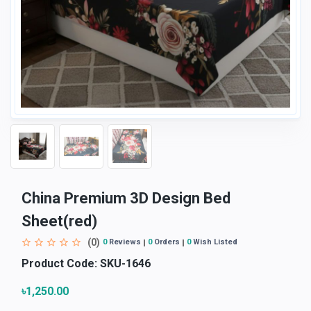
China Premium 3D Design Bed
Sheet(red)
(0)
0
Reviews
0
Orders
0
Wish Listed
Product Code:
SKU-1646
৳1,250.00