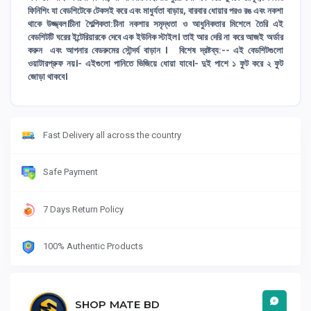
ফিনিশিং যা বেডশিটেকে টেকসই করে এবং মাধুর্যতা বাড়ায়, বারবার ধোয়ার পরও রঙ এবং নকশা
থাকে উজ্জ্বল।চীনা শৈল্পিকতা:চীনা নকশার সমৃদ্ধতা ও আধুনিকতার মিশেলে তৈরি এই
বেডশিটটি ঘরের ইন্টেরিয়ারকে দেবে এক ইউনিক স্টাইল। তাই আর দেরি না করে আজই অর্ডার
করুন এবং আপনার বেডরুমের সৌন্দর্য বাড়ান । বিশেষ দ্রষ্টব্য:-- এই বেডশিটগুলো
ওয়াটারপ্রুফ নয়।- এইগুলো পানিতে ভিজিয়ে ধোয়া যাবে।- দুই পাশে ১ ফুট করে ২ ফুট
জোড়া থাকবে।
Fast Delivery all across the country
Safe Payment
7 Days Return Policy
100% Authentic Products
SHOP MATE BD