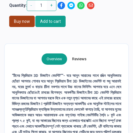
-
+
Quantity:
Buy now
Add to cart
Overview
Reviews
"চীনের প্রিমিয়াম 3D ডিজাইন বেডশিট""- ঘরে আনুন আরামের সাথে রঙিন আধুনিকতার
ছোঁয়া! আপনার শোবার ঘরে আনুন প্রিমিয়াম চীনা 3D ডিজাইনের বেডশিট যা শুধু আরামই
নয়, ঘরের সুন্দর্য ও বাড়ায় ।চীনা নকশার সাথে উচ্চ মানের ফিনিশিং আপনার ঘরে এনে দেবে
আধুনিকতার ছোঁয়া।এই চাদরের বিশেষত্ব: আকর্ষণীয় ডিজাইন:চীনা 3D বেডশিট প্রিমিয়াম
মানের ডিজাইনের যা আপনার ঘরকে দিবে এক নতুন দৃশ্য। আমাদের কাছে এই চাদরের রয়েছে
বিভিন্ন রকমের ডিজাইন । প্রতিটি ডিজাইন অত্যন্ত আকর্ষণীয় এবং আধুনিক স্টাইলের সাথে
সামঞ্জস্যপূর্ণ।প্রিমিয়াম ফ্যাব্রিক:উন্নতমানের চায়না ভেলভেট কাপড়ে তৈরি, যা আপনার ঘুমের
অভিজ্ঞতাকে করবে আরও আরামদায়ক এবং মসৃণ।বড় সাইজ:বেডশিটটির দৈর্ঘ্য ৮ ফুট এবং
প্রস্থ ৭.৫ ফুট, যা বড় আকারের বিছানার জন্য একেবারে পারফেক্ট। এতে বিছানা সম্পূর্ণ ঢাকা
পড়বে এবং দেখাবে আকর্ষণীয়।সম্পূর্ণ সেট:প্যাকেজে থাকছে ১টি বেডশিট, ২টি বালিশের কাভার
এবং ১টি সাইড পিলো কাভার, যা আপনার বিছানার পুরো সেটিংকে করে তুলবে পরিপূর্ণ;চমৎকার