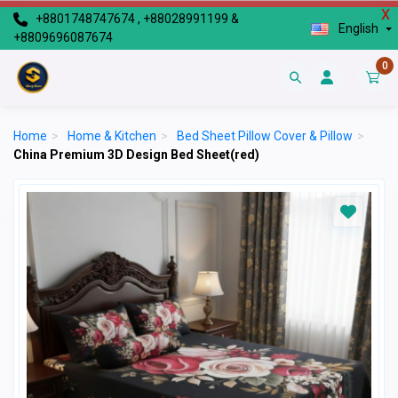
X
+8801748747674 , +88028991199 &
English
+8809696087674
0
Home
>
Home & Kitchen
>
Bed Sheet Pillow Cover & Pillow
>
China Premium 3D Design Bed Sheet(red)