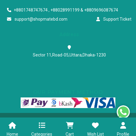
+8801748747674 , +88028991199 & +8809696087674
support@shopmatebd.com
Support Ticket
Address
Sector 11,Road-05,Uttara,Dhaka-1230
OUR PAYMENT METHOD
Powered & Maintained by N.I.Biz Soft
Terms & Conditions
Privacy Policy
Home
Categories
Cart
Wish List
Profile